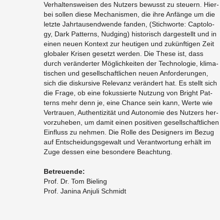
Ver­hal­tens­wei­sen des Nut­zers be­wusst zu steu­ern. Hier­
bei sol­len diese Me­cha­nis­men, die ihre An­fän­ge um die
letz­te Jahr­tau­send­wen­de fan­den, (Stich­wor­te: Cap­to­lo­
gy, Dark Pat­terns, Nud­ging) his­to­risch dar­ge­stellt und in
einen neuen Kon­text zur heu­ti­gen und zu­künf­ti­gen Zeit
glo­ba­ler Kri­sen ge­setzt wer­den. Die These ist, dass
durch ver­än­der­ter Mög­lich­kei­ten der Tech­no­lo­gie, kli­ma­
ti­schen und ge­sell­schaft­li­chen neuen An­for­de­run­gen,
sich die dis­kur­si­ve Re­le­vanz ver­än­dert hat. Es stellt sich
die Frage, ob eine fo­kus­sier­te Nut­zung von Bright Pat­
terns mehr denn je, eine Chan­ce sein kann, Werte wie
Ver­trau­en, Au­then­ti­zi­tät und Au­to­no­mie des Nut­zers her­
vor­zu­he­ben, um damit einen po­si­ti­ven ge­sell­schaft­li­chen
Ein­fluss zu neh­men. Die Rolle des De­si­gners im Bezug
auf Ent­schei­dungs­ge­walt und Ver­ant­wor­tung er­hält im
Zuge des­sen eine be­son­de­re Be­ach­tung.
Be­treu­en­de:
Prof. Dr. Tom Bie­ling
​Prof. Ja­ni­na An­ju­li Schmidt