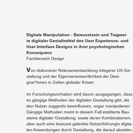
Di­gi­ta­le Ma­ni­pu­la­ti­on - Be­wusst­sein und Trag­wei­
te di­gi­ta­ler Ge­stalt­mit­tel des User Ex­pe­ri­ence- und
User In­ter­face De­signs in ihrer psy­cho­lo­gi­schen
Kon­se­quenz
Fach­be­reich De­sign
V
on dis­kur­si­ver Re­le­vanz­ent­wick­lung in­te­ge­rer UX-Ge­
stal­tung und der Ei­gen­ver­ant­wort­lich­keit der De­si­
gner*innen in Zei­ten glo­ba­ler Kri­sen
Im For­schungs­vor­ha­ben wird davon aus­ge­gan­gen, dass
es gän­gi­ge Me­tho­den der di­gi­ta­len Ge­stal­tung gibt, die
den Nut­zer sug­ges­tiv be­ein­flus­sen, sogar ma­ni­pu­lie­ren.
Gän­gi­ge Me­tho­den meint in die­sem Fall eta­blier­te Bau­
stei­ne di­gi­ta­ler Ge­stal­tung, sowie deren Kom­bi­na­tio­nen,
aber auch eine be­wusst ge­lenk­te Nut­zer­füh­run­gin di­gi­ta­
len An­wen­dun­gen durch Ge­stal­tung, die dar­auf ab­zie­len,