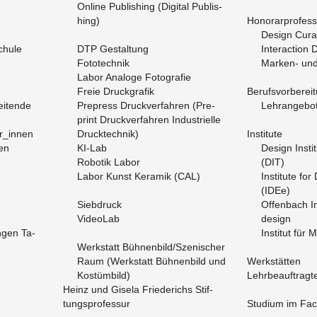
On­line Pu­blis­hing (Di­gi­tal Pu­blis­
hing)
Ho­no­rar­pro­fes­
De­sign Cu­ra­
chu­le
DTP Ge­stal­tung
In­ter­ac­tion 
Fo­to­tech­nik
Mar­ken- und 
Labor Ana­lo­ge Fo­to­gra­fie
Freie Druck­gra­fik
Be­rufs­vor­be­rei
ei­ten­de
Pre­press Druck­ver­fah­ren (Pre­
Lehr­an­ge­bo­
print Druck­ver­fah­ren In­dus­tri­el­le
r_in­nen
Druck­tech­nik)
In­sti­tu­te
ten
KI-Lab
De­sign In­sti­
Ro­bo­tik Labor
(DIT)
Labor Kunst Ke­ra­mik (CAL)
In­sti­tu­te fo
(IDEe)
Sieb­druck
Of­fen­bach In­s
Vi­deoLab
de­sign
n­gen Ta­
In­sti­tut für 
Werk­statt Büh­nen­bild/Sze­ni­scher
Raum (Werk­statt Büh­nen­bild und
Werk­stät­ten
Kos­tüm­bild)
Lehr­be­auf­trag­t
Heinz und Gi­se­la Frie­de­richs Stif­
tungs­pro­fes­sur
Stu­di­um im Fac