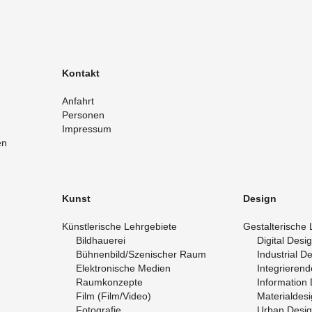
Kon­takt
An­fahrt
Per­so­nen
Im­pres­sum
en
Kunst
De­sign
Künst­le­ri­sche Lehr­ge­bie­te
Ge­stal­te­ri­sche 
Bild­haue­rei
Di­gi­tal De­si
Büh­nen­bild/Sze­ni­scher Raum
In­dus­tri­al D
Elek­tro­ni­sche Me­di­en
In­te­grie­ren
Raum­kon­zep­te
In­for­ma­ti­on
Film (Film/Video)
Ma­te­ri­al­de­s
Fo­to­gra­fie
Urban De­si