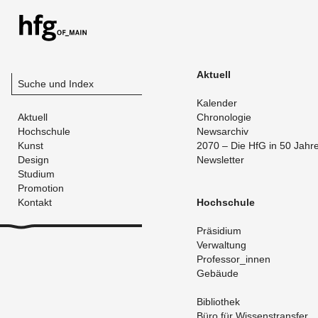
Ak­tu­ell
Suche und Index
Ka­len­der
Aktuell
Chro­no­lo­gie
Hochschule
News­ar­chiv
Kunst
2070 – Die HfG in 50 Jah­r
Design
News­let­ter
Studium
Promotion
Kontakt
Hoch­schu­le
Prä­si­di­um
Ver­wal­tung
Pro­fes­sor_in­nen
Ge­bäu­de
Bi­blio­thek
Büro für Wis­sens­trans­fer