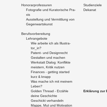
Ho­no­rar­pro­fes­su­ren
Stu­di­en­zie­le
Fo­to­gra­fie und Ku­ra­to­ri­sche Pra­
De­ka­nat
xis
Aus­stel­lung und Ver­mitt­lung von
Ge­gen­warts­kunst
Be­rufs­vor­be­rei­tung
Lehr­an­ge­bo­te
Wie ar­bei­te ich als Il­lus­tra­
tor_in?
Pa­tent- und De­si­gn­recht
Ge­stal­ten und ma­chen
Werk­statt Dia­log: Kon­flik­te
meis­tern, Kri­tik nut­zen
Fi­nan­ces - get­ting star­ted
kurz & knapp
Was mache ich mit mei­nem
Leben?
Gol­den Thre­ad - Er­zäh­le
Er­klä­rung zur Ba
deine Ge­schich­te
Ge­schickt ver­han­deln
Mappe, Mut und Mo­ti­va­ti­on