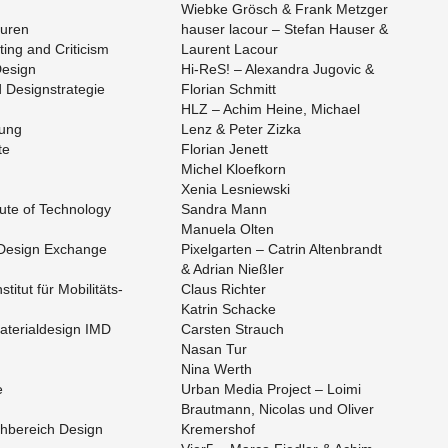
Wieb­ke Grösch & Frank Metz­ger
su­ren
hau­ser la­cour – Ste­fan Hau­ser &
ting and Cri­ti­cism
Lau­rent La­cour
De­sign
Hi-ReS! – Alex­an­dra Ju­go­vic &
De­sign­stra­te­gie
Flo­ri­an Schmitt
HLZ – Achim Heine, Mi­cha­el
­tung
Lenz & Peter Zizka
te
Flo­ri­an Je­nett
Mi­chel Klo­ef­korn
Xenia Les­niew­ski
tu­te of Tech­no­lo­gy
San­dra Mann
Ma­nue­la Olten
r De­sign Ex­ch­an­ge
Pi­xel­gar­ten – Ca­trin Al­ten­brandt
& Adri­an Nieß­ler
ti­tut für Mo­bi­li­täts­
Claus Rich­ter
Kat­rin Schacke
Ma­te­ri­al­de­sign IMD
Cars­ten Strauch
Nasan Tur
Nina Werth
e
Urban Media Pro­ject – Loimi
Braut­mann, Ni­co­las und Oli­ver
h­be­reich De­sign
Kre­mers­hof