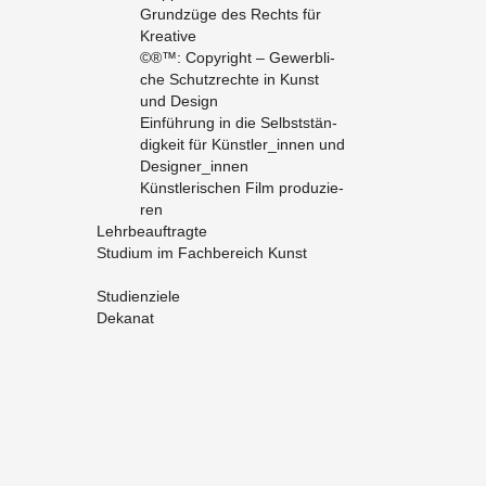
Grund­zü­ge des Rechts für
Krea­ti­ve
©®™: Co­py­right – Ge­werb­li­
che Schutz­rech­te in Kunst
und De­sign
Ein­füh­rung in die Selbst­stän­
dig­keit für Künst­ler_in­nen und
De­si­gner_in­nen
Künst­le­ri­schen Film pro­du­zie­
ren
Lehr­be­auf­trag­te
Stu­di­um im Fach­be­reich Kunst
Stu­di­en­zie­le
De­ka­nat