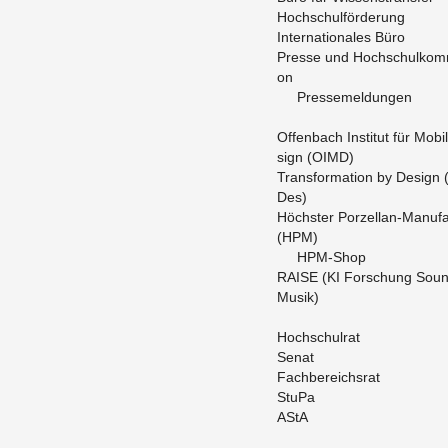
Hoch­schul­för­de­rung
In­ter­na­tio­na­les Büro
Pres­se und Hoch­schul­kom­mu
on
Pres­se­mel­dun­gen
Of­fen­bach In­sti­tut für Mo­bi­l
sign (OIMD)
Trans­for­ma­ti­on by De­sign 
Des)
Höchs­ter Por­zel­lan-Ma­nu­fa
(HPM)
HPM-Shop
RAISE (KI For­schung Sou
Musik)
Hoch­schul­rat
Senat
Fach­be­reichs­rat
StuPa
AStA