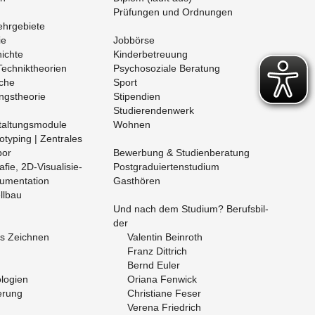
Prü­fun­gen und Ord­nun­gen
hr­ge­bie­te
ie
Job­bör­se
ich­te
Kin­der­be­treu­ung
ech­nik­theo­ri­en
Psy­cho­so­zia­le Be­ra­tung
­che
Sport
gs­theo­rie
Sti­pen­di­en
Stu­die­ren­den­werk
al­tungs­mo­du­le
Woh­nen
­typ­ing | Zen­tra­les
bor
Be­wer­bung & Stu­di­en­be­ra­tung
a­fie, 2D-Vi­sua­li­sie­
Post­gra­du­ier­ten­stu­di­um
­men­ta­ti­on
Gast­hö­ren
ll­bau
Und nach dem Stu­di­um? Be­rufs­bil­
der
es Zeich­nen
Va­len­tin Bein­roth
Franz Dittrich
Bernd Euler
o­gi­en
Oria­na Fen­wick
e­rung
Chris­tia­ne Feser
Ve­re­na Fried­rich