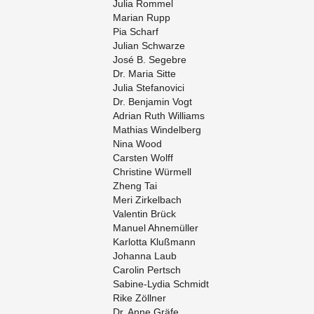
Julia Rom­mel
Ma­ri­an Rupp
Pia Scharf
Ju­li­an Schwar­ze
José B. Se­gebre
Dr. Maria Sitte
Julia Ste­fa­no­vici
Dr. Ben­ja­min Vogt
Adri­an Ruth Wil­li­ams
Ma­thi­as Win­del­berg
Nina Wood
Cars­ten Wolff
Chris­ti­ne Wür­mell
Zheng Tai
Meri Zir­kel­bach
Va­len­tin Brück
Ma­nu­el Ah­ne­mül­ler
Kar­lot­ta Kluß­mann
Jo­han­na Laub
Ca­ro­lin Pertsch
Sa­bi­ne-Ly­dia Schmidt
Rike Zöll­ner
Dr. Anne Gräfe