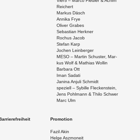
Vier5 – Marco Fied­ler & Achim
Rei­chert
Mar­kus Däsch
An­ni­ka Frye
Oli­ver Gra­bes
Se­bas­ti­an Herk­ner
Ro­chus Jacob
Ste­fan Karp
Jo­chen Lein­ber­ger
MESO – Mar­tin Schus­ter, Mar­
kus Wolf & Ma­thi­as Wol­lin
Bar­ba­ra Ott
Iman Sa­da­ti
Ja­ni­na An­ju­li Schmidt
spe­zi­ell – Sy­bil­le Fle­cken­stein,
Jens Pohl­mann & Thilo Schwer
Marc Ulm
r­rie­re­frei­heit
Pro­mo­ti­on
Fazil Akin
Helge Asz­mo­n­eit