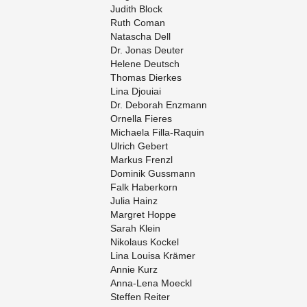
Ju­dith Block
Ruth Coman
Na­ta­scha Dell
Dr. Jonas Deu­ter
He­le­ne Deutsch
Tho­mas Dier­kes
Lina Djoui­ai
Dr. De­bo­rah Enz­mann
Or­nella Fie­res
Mi­chae­la Fil­la-Raquin
Ul­rich Ge­bert
Mar­kus Frenzl
Do­mi­nik Guss­mann
Falk Ha­ber­korn
Julia Hainz
Mar­g­ret Hoppe
Sarah Klein
Ni­ko­laus Ko­ckel
Lina Loui­sa Krä­mer
Annie Kurz
An­na-Le­na Moeckl
Stef­fen Rei­ter