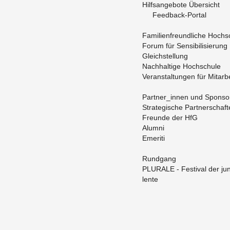
Hilfs­an­ge­bo­te Über­sicht
Feed­back-Por­tal
Fa­mi­li­en­freund­li­che Hoch­s
Forum für Sen­si­bi­li­sie­rung
Gleich­stel­lung
Nach­hal­ti­ge Hoch­schu­le
Ver­an­stal­tun­gen für Mit­ar­b
Part­ner_in­nen und Spon­so
Stra­te­gi­sche Part­ner­schaf­
Freun­de der HfG
Alum­ni
Eme­ri­ti
Rund­gang
PLU­RA­LE - Fes­ti­val der ju
len­te