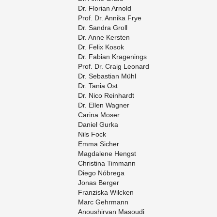
Dr. Flo­ri­an Ar­nold
Prof. Dr. An­ni­ka Frye
Dr. San­dra Groll
Dr. Anne Kers­ten
Dr. Felix Kosok
Dr. Fa­bi­an Kra­ge­nings
Prof. Dr. Craig Leo­nard
Dr. Se­bas­ti­an Mühl
Dr. Tania Ost
Dr. Nico Rein­hardt
Dr. Ellen Wag­ner
Ca­ri­na Moser
Da­ni­el Gurka
Nils Fock
Emma Si­cher
Mag­da­le­ne Hengst
Chris­ti­na Timmann
Diego Nóbrega
Jonas Ber­ger
Fran­zis­ka Wilcken
Marc Gehr­mann
Anous­hir­van Ma­sou­di