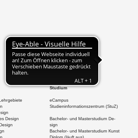
Stu­di­um
Lehr­ge­bie­te
eCam­pus
gn
Stu­di­en­in­for­ma­ti­ons­zen­trum (StuZ)
e­sign
­des De­sign
Ba­che­lor- und Mas­ter­stu­di­um De­
 De­sign
sign
ign
Ba­che­lor- und Mas­ter­stu­di­um Kunst
gn
Di­plom (läuft aus)