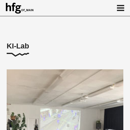
de
en
KI-Lab
Über
KI-Abend
Studentische Arbeiten
Kalender
News
...