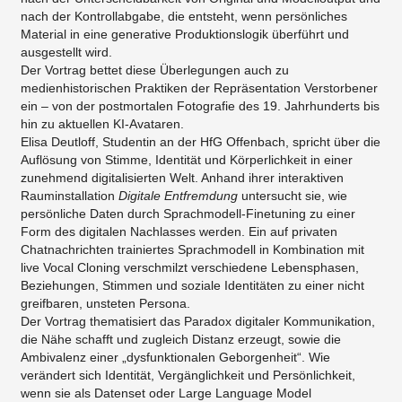
nach der Kontrollabgabe, die entsteht, wenn persönliches
Material in eine generative Produktionslogik überführt und
ausgestellt wird.
Der Vortrag bettet diese Überlegungen auch zu
medienhistorischen Praktiken der Repräsentation Verstorbener
ein – von der postmortalen Fotografie des 19. Jahrhunderts bis
hin zu aktuellen KI-Avataren.
Elisa Deutloff, Studentin an der HfG Offenbach, spricht über die
Auflösung von Stimme, Identität und Körperlichkeit in einer
zunehmend digitalisierten Welt. Anhand ihrer interaktiven
Rauminstallation
Digitale Entfremdung
untersucht sie, wie
persönliche Daten durch Sprachmodell-Finetuning zu einer
Form des digitalen Nachlasses werden. Ein auf privaten
Chatnachrichten trainiertes Sprachmodell in Kombination mit
live Vocal Cloning verschmilzt verschiedene Lebensphasen,
Beziehungen, Stimmen und soziale Identitäten zu einer nicht
greifbaren, unsteten Persona.
Der Vortrag thematisiert das Paradox digitaler Kommunikation,
die Nähe schafft und zugleich Distanz erzeugt, sowie die
Ambivalenz einer „dysfunktionalen Geborgenheit“. Wie
verändert sich Identität, Vergänglichkeit und Persönlichkeit,
wenn sie als Datenset oder Large Language Model