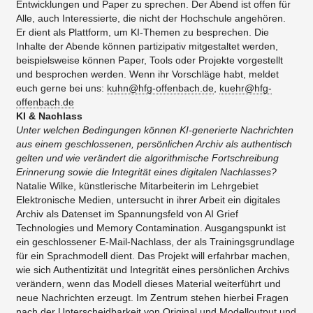
Entwicklungen und Paper zu sprechen. Der Abend ist offen für
Alle, auch Interessierte, die nicht der Hochschule angehören.
Er dient als Plattform, um KI-Themen zu besprechen. Die
Inhalte der Abende können partizipativ mitgestaltet werden,
beispielsweise können Paper, Tools oder Projekte vorgestellt
und besprochen werden. Wenn ihr Vorschläge habt, meldet
euch gerne bei uns:
kuhn@hfg-offenbach.de
,
kuehr@hfg-
offenbach.de
KI & Nachlass
Unter welchen Bedingungen können KI-generierte Nachrichten
aus einem geschlossenen, persönlichen Archiv als authentisch
gelten und wie verändert die algorithmische Fortschreibung
Erinnerung sowie die Integrität eines digitalen Nachlasses?
Natalie Wilke, künstlerische Mitarbeiterin im Lehrgebiet
Elektronische Medien, untersucht in ihrer Arbeit ein digitales
Archiv als Datenset im Spannungsfeld von AI Grief
Technologies und Memory Contamination. Ausgangspunkt ist
ein geschlossener E-Mail-Nachlass, der als Trainingsgrundlage
für ein Sprachmodell dient. Das Projekt will erfahrbar machen,
wie sich Authentizität und Integrität eines persönlichen Archivs
verändern, wenn das Modell dieses Material weiterführt und
neue Nachrichten erzeugt. Im Zentrum stehen hierbei Fragen
nach der Unterscheidbarkeit von Original und Modelloutput und