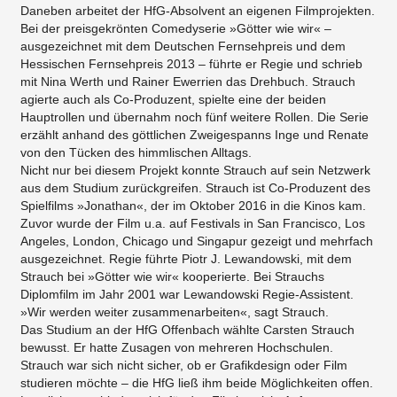
Daneben arbeitet der HfG-Absolvent an eigenen Filmprojekten.
Bei der preisgekrönten Comedyserie »Götter wie wir« –
ausgezeichnet mit dem Deutschen Fernsehpreis und dem
Hessischen Fernsehpreis 2013 – führte er Regie und schrieb
mit Nina Werth und Rainer Ewerrien das Drehbuch. Strauch
agierte auch als Co-Produzent, spielte eine der beiden
Hauptrollen und übernahm noch fünf weitere Rollen. Die Serie
erzählt anhand des göttlichen Zweigespanns Inge und Renate
von den Tücken des himmlischen Alltags.
Nicht nur bei diesem Projekt konnte Strauch auf sein Netzwerk
aus dem Studium zurückgreifen. Strauch ist Co-Produzent des
Spielfilms »Jonathan«, der im Oktober 2016 in die Kinos kam.
Zuvor wurde der Film u.a. auf Festivals in San Francisco, Los
Angeles, London, Chicago und Singapur gezeigt und mehrfach
ausgezeichnet. Regie führte Piotr J. Lewandowski, mit dem
Strauch bei »Götter wie wir« kooperierte. Bei Strauchs
Diplomfilm im Jahr 2001 war Lewandowski Regie-Assistent.
»Wir werden weiter zusammenarbeiten«, sagt Strauch.
Das Studium an der HfG Offenbach wählte Carsten Strauch
bewusst. Er hatte Zusagen von mehreren Hochschulen.
Strauch war sich nicht sicher, ob er Grafikdesign oder Film
studieren möchte – die HfG ließ ihm beide Möglichkeiten offen.