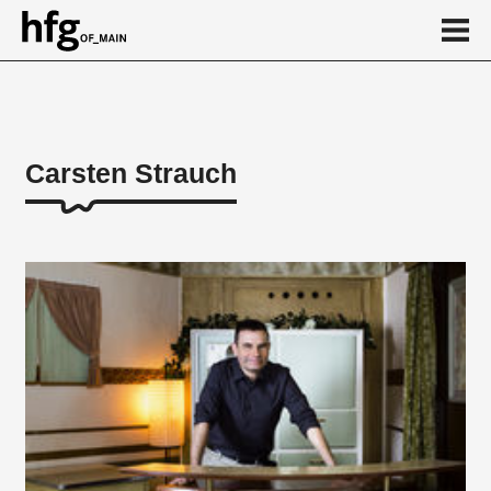
de
en
Carsten Strauch
Über
...
...