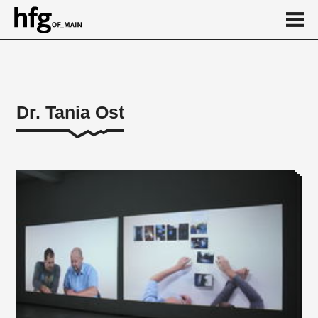
de
en
Dr. Tania Ost
Über
...