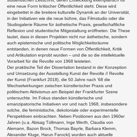
studentischen Zeitschrift, deren Entwicklung exemplarisch für
eine neue Form kritischer Öffentlichkeit steht. Diese wird
eingebettet in die breitere kulturelle Dynamik an der Universität,
in der Initiativen wie die neue bühne, das Filmstudio oder die
Studiogalerie Räume für ästhetische Praxis, gesellschaftliche
Reflexion und studentische Mitgestaltung eröffneten. Die These
lautet, dass in diesen Projekten nicht nur ästhetische, sondern
auch epistemische und politische Möglichkeitsräume
entstanden, in denen neue Formen von Öffentlichkeit, Kritik
und Artikulation erprobt wurden – und die so die intellektuelle
Vorarbeit für die Revolte von 1968 leisteten.
Der praktische Teil der Dissertation bestand in der Konzeption
und Umsetzung der Ausstellung Kunst der Revolte // Revolte
der Kunst (Frankfurt 2018), die 50 Jahre nach ’68 die
Wechselwirkungen zwischen künstlerischer Praxis und
politischem Aktivismus am Beispiel der Frankfurter Szene
untersuchte. Im Fokus standen künstlerische und
emanzipatorische Initiativen vor und nach 1968, insbesondere
solche, die feministische, dekoloniale oder experimentelle
Perspektiven einbrachten. Neben Positionen aus den 1960er
Jahren (u.a. Abisag Tüllmann, Inge Werth, Claudia von
Alemann, Bazon Brock, Thomas Bayrle, Barbara Klemm,
Alexander Kluge, Harun Farocki) wurden auch aktuelle