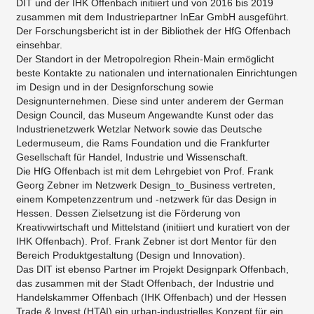
DIT und der IHK Offenbach initiiert und von 2016 bis 2019
zusammen mit dem Industriepartner InEar GmbH ausgeführt.
Der Forschungsbericht ist in der Bibliothek der HfG Offenbach
einsehbar.
Der Standort in der Metropolregion Rhein-Main ermöglicht
beste Kontakte zu nationalen und internationalen Einrichtungen
im Design und in der Designforschung sowie
Designunternehmen. Diese sind unter anderem der German
Design Council, das Museum Angewandte Kunst oder das
Industrienetzwerk Wetzlar Network sowie das Deutsche
Ledermuseum, die Rams Foundation und die Frankfurter
Gesellschaft für Handel, Industrie und Wissenschaft.
Die HfG Offenbach ist mit dem Lehrgebiet von Prof. Frank
Georg Zebner im Netzwerk Design_to_Business vertreten,
einem Kompetenzzentrum und -netzwerk für das Design in
Hessen. Dessen Zielsetzung ist die Förderung von
Kreativwirtschaft und Mittelstand (initiiert und kuratiert von der
IHK Offenbach). Prof. Frank Zebner ist dort Mentor für den
Bereich Produktgestaltung (Design und Innovation).
Das DIT ist ebenso Partner im Projekt Designpark Offenbach,
das zusammen mit der Stadt Offenbach, der Industrie und
Handelskammer Offenbach (IHK Offenbach) und der Hessen
Trade & Invest (HTAI) ein urban-industrielles Konzept für ein