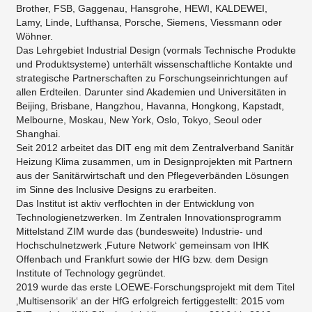
Brother, FSB, Gaggenau, Hansgrohe, HEWI, KALDEWEI,
Lamy, Linde, Lufthansa, Porsche, Siemens, Viessmann oder
Wöhner.
Das Lehrgebiet Industrial Design (vormals Technische Produkte
und Produktsysteme) unterhält wissenschaftliche Kontakte und
strategische Partnerschaften zu Forschungseinrichtungen auf
allen Erdteilen. Darunter sind Akademien und Universitäten in
Beijing, Brisbane, Hangzhou, Havanna, Hongkong, Kapstadt,
Melbourne, Moskau, New York, Oslo, Tokyo, Seoul oder
Shanghai.
Seit 2012 arbeitet das DIT eng mit dem Zentralverband Sanitär
Heizung Klima zusammen, um in Designprojekten mit Partnern
aus der Sanitärwirtschaft und den Pflegeverbänden Lösungen
im Sinne des Inclusive Designs zu erarbeiten.
Das Institut ist aktiv verflochten in der Entwicklung von
Technologienetzwerken. Im Zentralen Innovationsprogramm
Mittelstand ZIM wurde das (bundesweite) Industrie- und
Hochschulnetzwerk ‚Future Network‘ gemeinsam von IHK
Offenbach und Frankfurt sowie der HfG bzw. dem Design
Institute of Technology gegründet.
2019 wurde das erste LOEWE-Forschungsprojekt mit dem Titel
‚Multisensorik‘ an der HfG erfolgreich fertiggestellt: 2015 vom