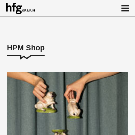
de
en
HPM Shop
Über
Figuren
Vasen und Schalen
Sortimente und Services
Accessoires
Unikate
Kalender
News