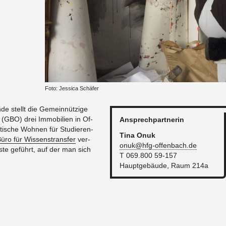
Foto: Jes­si­ca Schä­fer
n­de stellt die Ge­mein­nüt­zi­ge
 (GBO) drei Im­mo­bi­li­en in Of­
An­sprech­part­ne­rin
­ti­sche Woh­nen für Stu­die­ren­
Tina Onuk
üro für Wis­sens­trans­fer
ver­
onuk@​hfg-​offenbach.​de
is­te ge­führt, auf der man sich
T 069.800 59-157
Haupt­ge­bäu­de, Raum 214a