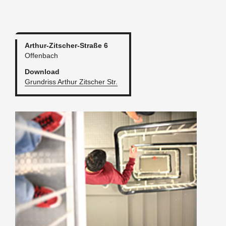
Ar­thur-Zit­scher-Stra­ße 6
Of­fen­bach
Down­load
Grund­riss Ar­thur Zit­scher Str.