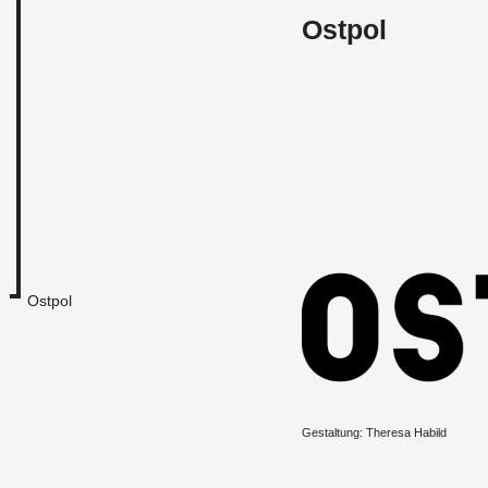
Ostpol
Ostpol
Ge­stal­tung: The­re­sa Ha­bild