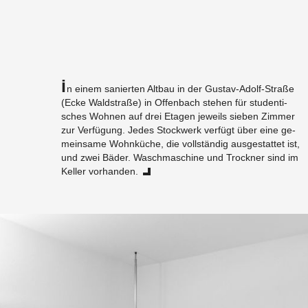
I
n einem sa­nier­ten Alt­bau in der Gus­tav-Adolf-Stra­ße
(Ecke Wald­stra­ße) in Of­fen­bach ste­hen für stu­den­ti­
sches Woh­nen auf drei Eta­gen je­weils sie­ben Zim­mer
zur Ver­fü­gung. Jedes Stock­werk ver­fügt über eine ge­
mein­sa­me Wohn­kü­che, die voll­stän­dig aus­ge­stat­tet ist,
und zwei Bäder. Wasch­ma­schi­ne und Trock­ner sind im
Kel­ler vor­han­den.