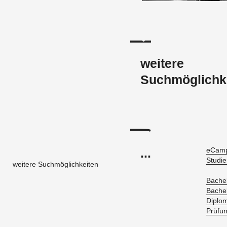
weitere
Suchmöglichk
...
eCam­
Stu­di­
weitere Suchmöglichkeiten
Ba­che­
Ba­che­
Di­plo
Prü­fu