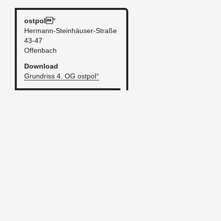
ost­pol°
Her­mann-Stein­häu­ser-Stra­ße
43-47
Of­fen­bach
Down­load
Grund­riss 4. OG ost­pol°