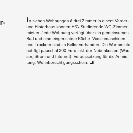
I
r-
n sie­ben Woh­nun­gen á drei Zim­mer in einem Vor­der-
und Hin­ter­haus kön­nen HfG-Stu­die­ren­de WG-Zim­mer
mie­ten. Jede Woh­nung ver­fügt über ein ge­mein­sa­mes
Bad und eine ein­ge­rich­te­te Küche. Wasch­ma­schi­nen
und Trock­ner sind im Kel­ler vor­han­den. Die Warm­mie­te
be­trägt pau­schal 300 Euro inkl. der Ne­ben­kos­ten (Was­
ser, Strom und In­ter­net). Vor­aus­set­zung für die An­mie­
tung: Wohn­be­rech­ti­gungs­schein.