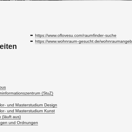
https://​www.​oflovesu.​com/​raumfinder-​suche
https://​www.​wohnraum-​gesucht.​de/​woh​nrau​mang​eb
eiten
pus
en­in­for­ma­ti­ons­zen­trum (StuZ)
lor- und Mas­ter­stu­di­um De­sign
lor- und Mas­ter­stu­di­um Kunst
m (läuft aus)
n­gen und Ord­nun­gen