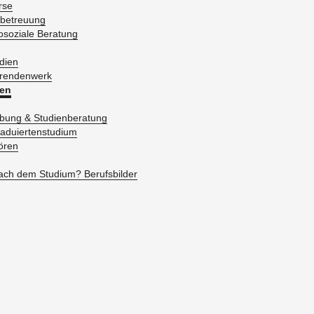
r­se
­be­treu­ung
­so­zia­le Be­ra­tung
­di­en
­ren­den­werk
en
bung & Stu­di­en­be­ra­tung
a­du­ier­ten­stu­di­um
ö­ren
ch dem Stu­di­um? Be­rufs­bil­der