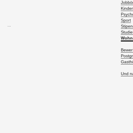
Job­bö
Kin­der
Psy­cho
Sport
...
Sti­pen
Stu­die
Woh­n
Be­wer­
Post­gr
Gast­h
Und na