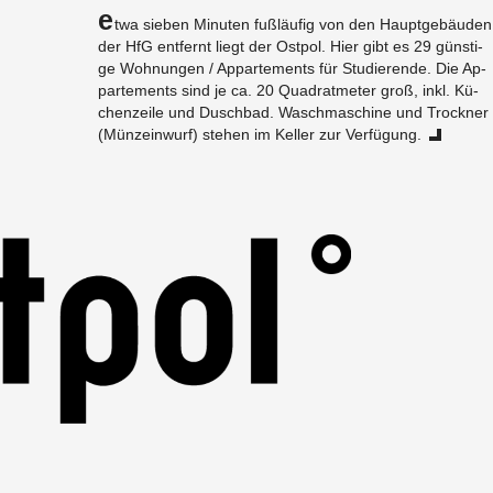
E
twa sie­ben Mi­nu­ten fuß­läu­fig von den Haupt­ge­bäu­den
der HfG ent­fernt liegt der Ost­pol. Hier gibt es 29 güns­ti­
ge Woh­nun­gen / Ap­par­te­ments für Stu­die­ren­de. Die Ap­
par­te­ments sind je ca. 20 Qua­drat­me­ter groß, inkl. Kü­
chen­zei­le und Dusch­bad. Wasch­ma­schi­ne und Trock­ner
(Münz­ein­wurf) ste­hen im Kel­ler zur Ver­fü­gung.