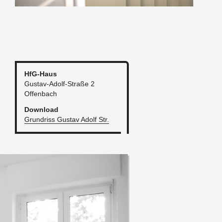
HfG-Haus
Gus­tav-Adolf-Stra­ße 2
Of­fen­bach
Down­load
Grund­riss Gus­tav Adolf Str.