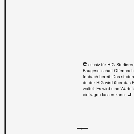
E
x­klu­siv für HfG-Stu­die­re
Bau­ge­sell­schaft Of­fen­bach
fen­bach be­reit. Das stu­den
de der HfG wird über das
B
wal­tet. Es wird eine War­te­l
ein­tra­gen las­sen kann.