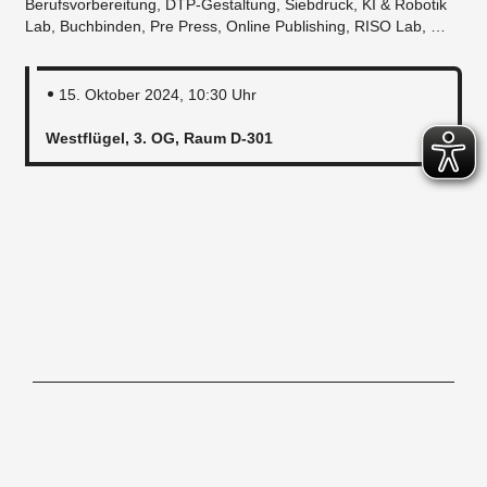
Berufsvorbereitung, DTP-Gestaltung, Siebdruck, KI & Robotik
Lab, Buchbinden, Pre Press, Online Publishing, RISO Lab, …
15. Oktober 2024, 10:30 Uhr
Westflügel, 3. OG, Raum D-301
Hochschule für Gestaltung Offenbach am Main, Schlossstraße 31, 63065
Offenbach/M, Tel. 069.80059-0
Contact
Imprint
Newsletter
Accessibility Statement