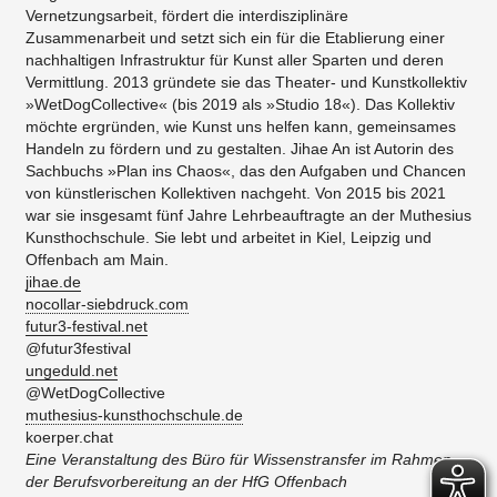
Vernetzungsarbeit, fördert die interdisziplinäre
Zusammenarbeit und setzt sich ein für die Etablierung einer
nachhaltigen Infrastruktur für Kunst aller Sparten und deren
Vermittlung. 2013 gründete sie das Theater- und Kunstkollektiv
»WetDogCollective« (bis 2019 als »Studio 18«). Das Kollektiv
möchte ergründen, wie Kunst uns helfen kann, gemeinsames
Handeln zu fördern und zu gestalten. Jihae An ist Autorin des
Sachbuchs »Plan ins Chaos«, das den Aufgaben und Chancen
von künstlerischen Kollektiven nachgeht. Von 2015 bis 2021
war sie insgesamt fünf Jahre Lehrbeauftragte an der Muthesius
Kunsthochschule. Sie lebt und arbeitet in Kiel, Leipzig und
Offenbach am Main.
jihae.de
nocollar-siebdruck.com
futur3-festival.net
@futur3festival
ungeduld.net
@WetDogCollective
muthesius-kunsthochschule.de
koerper.chat
Eine Veranstaltung des Büro für Wissenstransfer im Rahmen
der Berufsvorbereitung an der HfG Offenbach