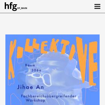
de
en
Event