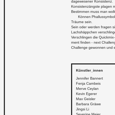
dagewe­sener Kon­sis­tenz.
Kon­sis­tenzängste pla­gen 
Bes­tim­men muss man wol
Können Phal­lussym­bo­
Träume sein.
Sein oder wer­den fra­gen s
Lachshäppchen ver­schlin­g
Ver­schlin­gen die Quick­mix
ment finden - next Chal­len
Chal­lenge gewon­nen und ei
Künstler_in­nen
Jen­nifer Ban­nert
Fenja Cam­beis
Merve Cey­lan
Kevin Egerer
Max Geisler
Bar­bara Gräwe
Jingsi Li
Sev­er­ine Meier