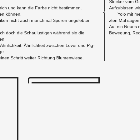
Stecker vom Ge
mich und kann die Farbe nicht bes­tim­men.
Aufzublasen wie
len können.
Yolo mit m
l­iken nicht auch manch­mal Spuren un­gelebter
zten Mal sagen, 
Auf ein Neues mi
ich doch die Schaulusti­gen während sie die
Be­we­gung, Re­
en.
-Ähn­lichkeit. Ähn­lichkeit zwis­chen Lover und Pig­
ge.
nen Schritt weiter Rich­tung Blu­men­wiese.