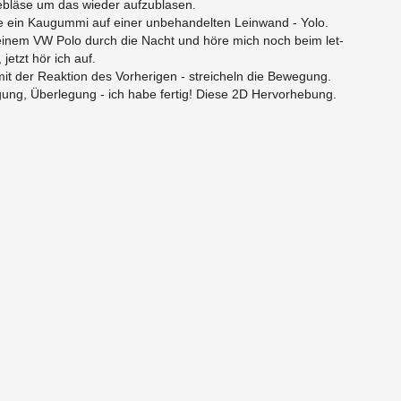
bläse um das wieder aufzublasen.
 ein Kau­gummi auf einer un­be­han­del­ten Lein­wand - Yolo.
einem VW Polo durch die Nacht und höre mich noch beim let­
jetzt hör ich auf.
t der Reak­tion des Vorheri­gen - stre­icheln die Be­we­gung.
gung, Überlegung - ich habe fer­tig! Diese 2D Her­vorhe­bung.