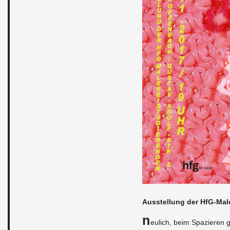
Ausstel­lung der HfG-Male
N
eulich, beim Spazieren g