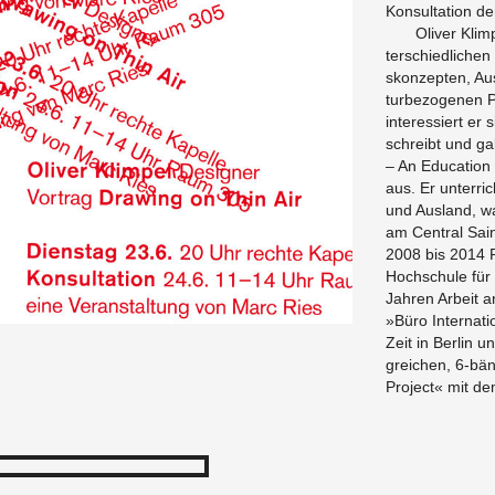
Kon­sul­ta­tion d
Oliver Klimp
ter­schiedlichen 
skonzepten, Auss
turbe­zo­ge­nen 
in­ter­essiert er
schreibt und ga
– An Ed­u­ca­tio
aus. Er un­ter­
und Aus­land, war
am Cen­tral Sain
2008 bis 2014 Pr
Hochschule für
Jahren Ar­beit a
»Büro In­ter­na
Zeit in Berlin u
gre­ichen, 6-bä
Pro­ject« mit de