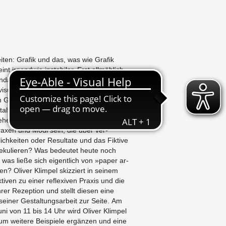
iten: Grafik und das, was wie Grafik
int ir­gend­wie in­sta­biler. Erst allmählich
n­da­men­tal sich in den let­zten zwanzig
­suelle Kul­tur sowie Pro­duk­tion­s­mit­tel
n Grafik-De­sign geändert haben. Muss
l­tung in wesentlichen Be­lan­gen nicht
e­hen oder zu­min­d­est radikal er­weit­ern?
xen und Modi sein, die über ver­
ichkeiten oder Re­sul­tate und das Fik­tive
pekulieren? Was be­deutet heute noch
was ließe sich eigentlich von »paper ar­
r­nen? Oliver Klimpel skizziert in seinem
­tiven zu einer re­flex­iven Praxis und die
rer Rezep­tion und stellt diesen eine
seiner Gestal­tungsar­beit zur Seite. Am
uni von 11 bis 14 Uhr wird Oliver Klimpel
 um weit­ere Beispiele ergänzen und eine