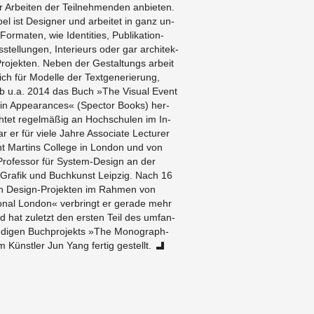
er Ar­beiten der Teil­nehmenden an­bi­eten.
el ist De­signer und ar­beitet in ganz un­
For­maten, wie Iden­ti­ties, Pub­lika­tion­
tel­lun­gen, In­terieurs oder gar ar­chitek­
Pro­jek­ten. Neben der Gestal­tungs ar­beit
 sich für Mod­elle der Textgener­ierung,
b u.a. 2014 das Buch »The Vi­sual Event
n in Ap­pear­ances« (Spec­tor Books) her­
richtet regelmäßig an Hochschulen im In-
 er für viele Jahre As­so­ci­ate Lec­turer
t Mar­tins Col­lege in Lon­don und von
o­fes­sor für Sys­tem-De­sign an der
 Grafik und Buchkunst Leipzig. Nach 16
n De­sign-Pro­jek­ten im Rah­men von
­tional Lon­don« ver­bringt er ger­ade mehr
nd hat zuletzt den er­sten Teil des um­fan­
ndi­gen Buch­pro­jekts »The Mono­graph-
m Künstler Jun Yang fer­tig gestellt.