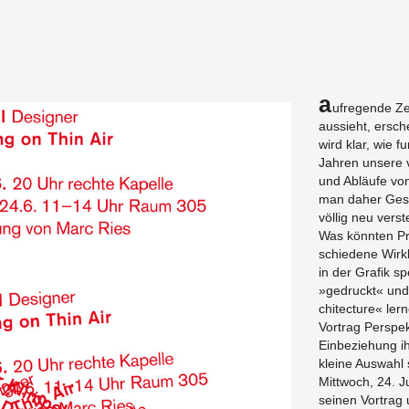
A
ufre­gende Ze
aussieht, er­sche
wird klar, wie fu
Jahren un­sere vi
und Abläufe vo
man daher Gesta
völlig neu ver­st
Was könnten Pra
schiedene Wirk­l
in der Grafik s
»gedruckt« und 
chi­tec­ture« le
Vor­trag Per­spek
Ein­beziehung ih
kleine Auswahl 
Mittwoch, 24. J
seinen Vor­trag