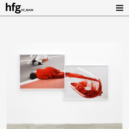
de
en
Event