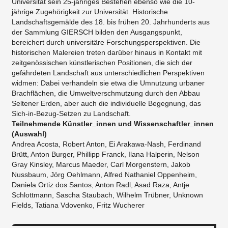
Universität sein 25-jähriges Bestehen ebenso wie die 10-
jährige Zugehörigkeit zur Universität. Historische
Landschaftsgemälde des 18. bis frühen 20. Jahrhunderts aus
der Sammlung GIERSCH bilden den Ausgangspunkt,
bereichert durch universitäre Forschungsperspektiven. Die
historischen Malereien treten darüber hinaus in Kontakt mit
zeitgenössischen künstlerischen Positionen, die sich der
gefährdeten Landschaft aus unterschiedlichen Perspektiven
widmen: Dabei verhandeln sie etwa die Umnutzung urbaner
Brachflächen, die Umweltverschmutzung durch den Abbau
Seltener Erden, aber auch die individuelle Begegnung, das
Sich-in-Bezug-Setzen zu Landschaft.
Teilnehmende Künstler_innen und Wissenschaftler_innen
(Auswahl)
Andrea Acosta, Robert Anton, Ei Arakawa-Nash, Ferdinand
Brütt, Anton Burger, Phillipp Franck, Ilana Halperin, Nelson
Gray Kinsley, Marcus Maeder, Carl Morgenstern, Jakob
Nussbaum, Jörg Oehlmann, Alfred Nathaniel Oppenheim,
Daniela Ortiz dos Santos, Anton Radl, Asad Raza, Antje
Schlottmann, Sascha Staubach, Wilhelm Trübner, Unknown
Fields, Tatiana Vdovenko, Fritz Wucherer