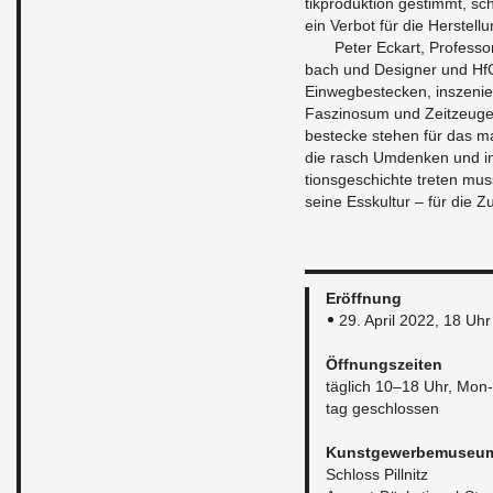
tikpro­duk­tion ges­timmt, s
ein Ver­bot für die Her­stel­
Peter Eckart, Pro­fes­sor
bach und De­signer und Hf
Ein­wegbestecken, in­sze­niert
Faszi­nosum und Zeitzeu­gen
bestecke ste­hen für das ma­
die rasch Um­denken und in kr
tion­s­geschichte treten muss
seine Es­skul­tur – für die 
Eröff­nung
29. April 2022, 18 Uhr
Öff­nungszeiten
täglich 10–18 Uhr, Mon­
tag geschlossen
Kun­st­gewerbe­mu­seu
Schloss Pill­nitz