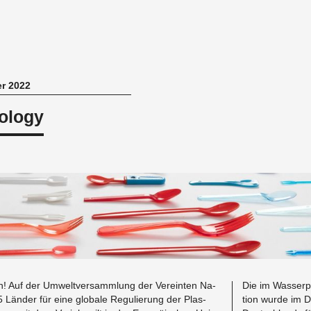
er 2022
ology
rn! Auf der Umweltver­samm­lung der Vere­in­ten Na­
Die im Wasser­pa
5 Länder für eine glob­ale Reg­ulierung der Plas­
tion wurde im D