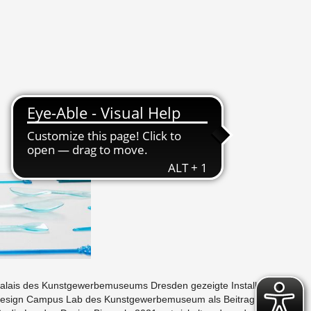
lais des Kun­st­gewerbe­mu­se­ums Dres­den gezeigte In­stal­la­
e­sign Cam­pus Lab des Kun­st­gewerbe­mu­seum als Beitrag