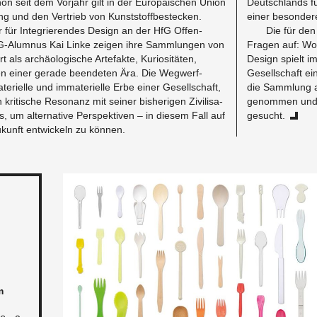
chon seit dem Vor­jahr gilt in der Europäis­chen Union
Deutsch­lands f
lung und den Ver­trieb von Kun­st­stoff­bestecken.
einer beson­dere
 für In­te­gri­eren­des De­sign an der HfG Of­fen­
Die für den 
G-Alum­nus Kai Linke zeigen ihre Samm­lun­gen von
Fra­gen auf: W
 als archäol­o­gis­che Arte­fakte, Ku­riositäten,
De­sign spielt i
 einer ger­ade been­de­ten Ära. Die Weg­w­erf­
Gesellschaft ei
terielle und im­ma­terielle Erbe einer Gesellschaft,
die Samm­lung 
i­tis­che Res­o­nanz mit seiner bish­eri­gen Zivil­i­sa­
genom­men und 
, um al­ter­na­tive Per­spek­tiven – in diesem Fall auf
gesucht.
Zukunft en­twick­eln zu können.
m