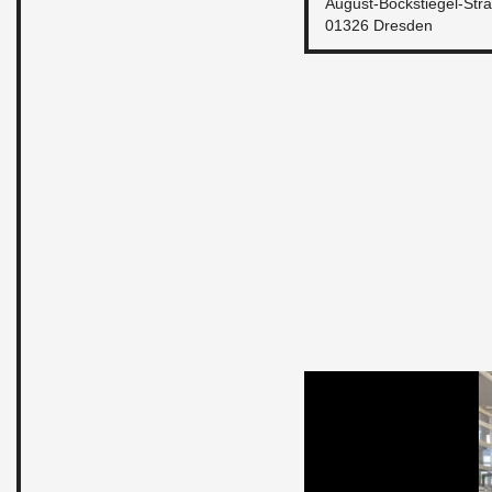
Au­gust-Böck­stiegel-Str
01326 Dres­den