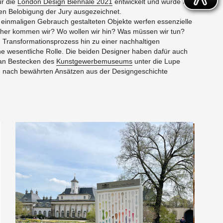
ür die
Lon­don De­sign Bi­en­nale 2021
en­twick­elt und wurde mit
n Be­lo­bi­gung der Jury aus­geze­ich­net.
ein­ma­li­gen Ge­brauch gestal­teten Ob­jekte wer­fen es­sen­zielle
oher kom­men wir? Wo wollen wir hin? Was müssen wir tun?
m Trans­for­ma­tion­sprozess hin zu einer nach­halti­gen
ne wesentliche Rolle. Die bei­den De­signer haben dafür auch
an Bestecken des
Kun­st­gewerbe­mu­se­ums
unter die Lupe
nach bewährten Ansätzen aus der De­signgeschichte