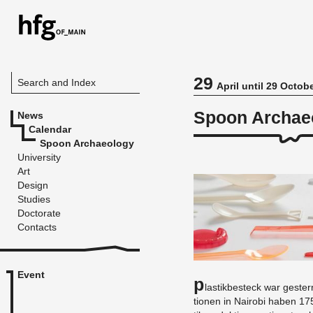
29
Search and Index
April until 29 Octob
Spoon Archae
News
Calendar
Spoon Archaeology
University
Art
Design
Studies
Doctorate
Contacts
Event
P
las­tikbesteck war geste
tio­nen in Nairobi haben 17