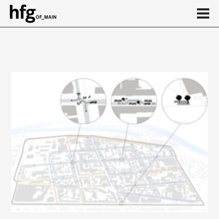
de
en
Event