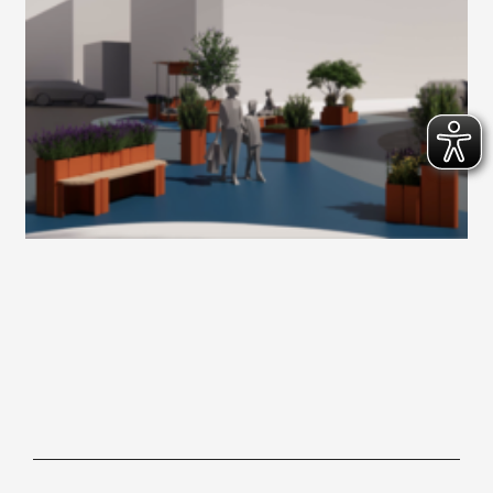
Hochschule für Gestaltung Offenbach am Main, Schlossstraße 31, 63065