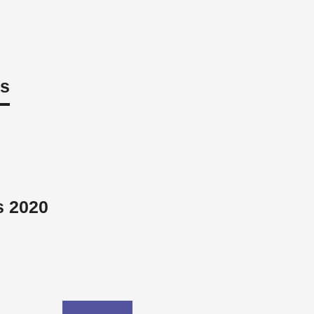
es
s 2020