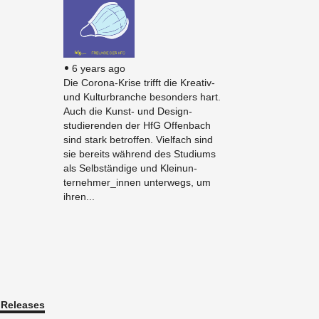
6 years ago
Die Corona-Krise trifft die Kreativ-
und Kul­tur­branche beson­ders hart.
Auch die Kunst- und De­sign­
studieren­den der HfG Of­fen­bach
sind stark be­trof­fen. Vielfach sind
sie bere­its während des Studi­ums
als Selbständige und Klei­n­un­
ternehmer_in­nen un­ter­wegs, um
ihren...
 Re­leases