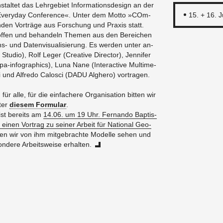
tal­tet das Lehr­ge­biet In­for­ma­ti­ons­de­sign an der
Ever­y­day Con­fe­rence«. Unter dem Motto »COm­
15. + 16. 
in­den Vor­trä­ge aus For­schung und Pra­xis statt.
 offen und be­han­deln The­men aus den Be­rei­chen
i­ons- und Da­ten­vi­sua­li­sie­rung. Es wer­den unter an­
Stu­dio), Rolf Leger (Crea­ti­ve Di­rec­tor), Jen­ni­fer
-in­fo­gra­phics), Luna Nane (In­ter­ac­tive Mul­ti­me­
­li und Al­fre­do Ca­lo­sci (DADU Alg­he­ro) vor­tra­gen.
ür alle, für die ein­fa­che­re Or­ga­ni­sa­ti­on bit­ten wir
ter
die­sem For­mu­lar
.
 ist be­reits am
14.06. um 19 Uhr. Fer­nan­do Bap­tis­
inen Vor­trag zu sei­ner Ar­beit für Na­tio­nal Geo­
en wir von ihm mit­ge­brach­te Mo­del­le sehen und
­de­re Ar­beits­wei­se er­hal­ten.