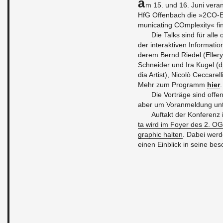
A
m 15. und 16. Juni ver­an­s
HfG Of­fen­bach die »2CO-
mu­ni­ca­ting COm­ple­xi­ty« f
Die Talks sind für alle
der in­ter­ak­ti­ven In­for­ma­t
de­rem Bernd Rie­del (El­le­ry 
Schnei­der und Ira Kugel (dpa
dia Ar­tist), Nicolò Cec­ca­rel
Mehr zum Pro­gramm
hier
.
Die Vor­trä­ge sind offen f
aber um Vor­an­mel­dung un
Auf­takt der Kon­fe­renz
ta wird im Foyer des 2. OG e
gra­phic hal­ten
. Dabei wer­d
einen Ein­blick in seine be­son