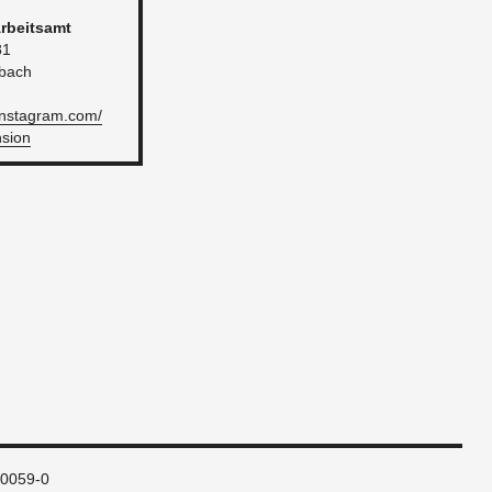
r­beits­amt
81
­bach
​instagram.​com/​
nsion
80059-0