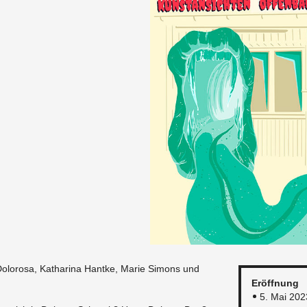
 Do­lo­ro­sa, Ka­tha­ri­na Hant­ke, Marie Si­mons und
Er­öff­nung
5. Mai 202