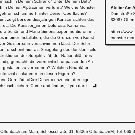
cken sich in Dei­nem Schrank? Unter Dei­nem Bett?
 in Dei­nen Alp­träu­men ver­führt? Wel­che Mons­ter
Ate­lier Am A
geh­ren schlum­mert hin­ter Dei­ner Ober­flä­che?
Dom­stra­ße 
amt zeigt bei den dies­jäh­ri­gen Kunst­an­sich­ten das
63067 Of­fen
si­re«. Die Künst­ler_in­nen Do­lo­ro­sa, Ka­tha­ri­na
 Nora Schön und Marie Si­mons ex­pe­ri­men­tie­ren mit
https://​www.
s in einer In­stal­la­ti­on, die die Gren­zen von Kunst­
monster.​ma
ti­ver Geis­ter­bahn ver­schwim­men lässt. Der Schre­
en, er­scheint hier als Spie­ge­lung des dunk­len Teils
k­tio­nen der Sub­jek­ti­vi­tät, der Ra­tio­na­li­tät, des
en­dig ge­macht, die ver­meint­lich un­pas­sen­den An­
r­ge­stal­ten zu ver­ban­nen? Wel­ches Bi­na­ri­tä­ten
ten­zi­al schlum­mert in die­sen Fi­gu­ren?
und Gore lädt »Dire De­si­re« dazu ein, den ei­ge­
ch­zu­schlei­chen. Come and find us, if you dare…
g Offenbach am Main, Schlossstraße 31, 63065 Offenbach/M,
Tel. 069.