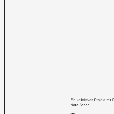
Ein kol­lek­ti­ves Pro­jekt mit
Nora Schön
W