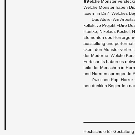
el­che Mons­ter ver­ste­
Wel­che Mons­ter haben Dich
lau­ern in Dir? Wel­ches Be­
Das Ate­lier Am Ar­beits­
kol­lek­ti­ve Pro­jekt »Dire De­
Hant­ke, Ni­ko­laus Ko­ckel,
Ele­men­ten des Hor­ror­gen­re
aus­stel­lung und per­for­ma­
cken, den Mons­ter ver­brei­t
der Mo­der­ne: Wel­che Kon­stru
Fort­schritts haben es not­w
tei­le der Men­schen in Hor­ro
und Nor­men spren­gen­de Po­
Zwi­schen Pop, Hor­ror 
nen dunk­len Be­gier­den na
Hochschule für Gestaltun