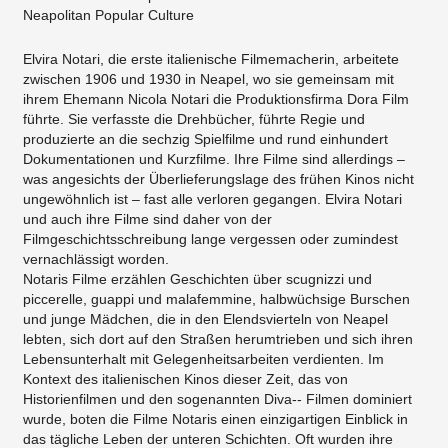
Neapolitan Popular Culture
Elvira Notari, die erste italienische Filmemacherin, arbeitete
zwischen 1906 und 1930 in Neapel, wo sie gemeinsam mit
ihrem Ehemann Nicola Notari die Produktionsfirma Dora Film
führte. Sie verfasste die Drehbücher, führte Regie und
produzierte an die sechzig Spielfilme und rund einhundert
Dokumentationen und Kurzfilme. Ihre Filme sind allerdings –
was angesichts der Überlieferungslage des frühen Kinos nicht
ungewöhnlich ist – fast alle verloren gegangen. Elvira Notari
und auch ihre Filme sind daher von der
Filmgeschichtsschreibung lange vergessen oder zumindest
vernachlässigt worden.
Notaris Filme erzählen Geschichten über scugnizzi und
piccerelle, guappi und malafemmine, halbwüchsige Burschen
und junge Mädchen, die in den Elendsvierteln von Neapel
lebten, sich dort auf den Straßen herumtrieben und sich ihren
Lebensunterhalt mit Gelegenheitsarbeiten verdienten. Im
Kontext des italienischen Kinos dieser Zeit, das von
Historienfilmen und den sogenannten Diva-­‐ Filmen dominiert
wurde, boten die Filme Notaris einen einzigartigen Einblick in
das tägliche Leben der unteren Schichten. Oft wurden ihre