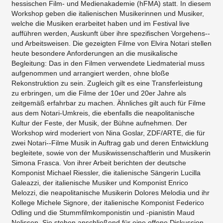
hessischen Film­‐ und Medienakademie (hFMA) statt. In diesem
Workshop geben die italienischen Musikerinnen und Musiker,
welche die Musiken erarbeitet haben und im Festival live
aufführen werden, Auskunft über ihre spezifischen Vorgehens-­
und Arbeitsweisen. Die gezeigten Filme von Elvira Notari stellen
heute besondere Anforderungen an die musikalische
Begleitung: Das in den Filmen verwendete Liedmaterial muss
aufgenommen und arrangiert werden, ohne bloße
Rekonstruktion zu sein. Zugleich gilt es eine Transferleistung
zu erbringen, um die Filme der 10er und 20er Jahre als
zeitgemäß erfahrbar zu machen. Ähnliches gilt auch für Filme
aus dem Notari­‐Umkreis, die ebenfalls die neapolitanische
Kultur der Feste, der Musik, der Bühne aufnehmen. Der
Workshop wird moderiert von Nina Goslar, ZDF/ARTE, die für
zwei Notari-­‐Filme Musik in Auftrag gab und deren Entwicklung
begleitete, sowie von der Musikwissenschaftlerin und Musikerin
Simona Frasca. Von ihrer Arbeit berichten der deutsche
Komponist Michael Riessler, die italienische Sängerin Lucilla
Galeazzi, der italienische Musiker und Komponist Enrico
Melozzi, die neapolitanische Musikerin Dolores Melodia und ihr
Kollege Michele Signore, der italienische Komponist Federico
Odling und die Stummfilmkomponistin und -­pianistin Maud
Nelissen. Sie stehen anschließend für eine offene Diskussion