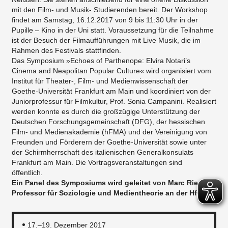
mit den Film­‐ und Musik­‐ Studierenden bereit. Der Workshop
findet am Samstag, 16.12.2017 von 9 bis 11:30 Uhr in der
Pupille – Kino in der Uni statt. Voraussetzung für die Teilnahme
ist der Besuch der Filmaufführungen mit Live Musik, die im
Rahmen des Festivals stattfinden.
Das Symposium »Echoes of Parthenope: Elvira Notari’s
Cinema and Neapolitan Popular Culture« wird organisiert vom
Institut für Theater­‐, Film-­ und Medienwissenschaft der
Goethe­‐Universität Frankfurt am Main und koordiniert von der
Juniorprofessur für Filmkultur, Prof. Sonia Campanini. Realisiert
werden konnte es durch die großzügige Unterstützung der
Deutschen Forschungsgemeinschaft (DFG), der hessischen
Film­‐ und Medienakademie (hFMA) und der Vereinigung von
Freunden und Förderern der Goethe­‐Universität sowie unter
der Schirmherrschaft des italienischen Generalkonsulats
Frankfurt am Main. Die Vortragsveranstaltungen sind
öffentlich.
Ein Panel des Symposiums wird geleitet von Marc Ries,
Professor für Soziologie und Medientheorie an der HfG.
17.–19. Dezember 2017