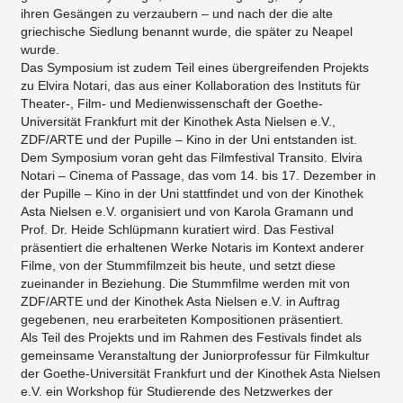
ihren Gesängen zu verzaubern – und nach der die alte
griechische Siedlung benannt wurde, die später zu Neapel
wurde.
Das Symposium ist zudem Teil eines übergreifenden Projekts
zu Elvira Notari, das aus einer Kollaboration des Instituts für
Theater-, Film- und Medienwissenschaft der Goethe­‐
Universität Frankfurt mit der Kinothek Asta Nielsen e.V.,
ZDF/ARTE und der Pupille – Kino in der Uni entstanden ist.
Dem Symposium voran geht das Filmfestival Transito. Elvira
Notari – Cinema of Passage, das vom 14. bis 17. Dezember in
der Pupille – Kino in der Uni stattfindet und von der Kinothek
Asta Nielsen e.V. organisiert und von Karola Gramann und
Prof. Dr. Heide Schlüpmann kuratiert wird. Das Festival
präsentiert die erhaltenen Werke Notaris im Kontext anderer
Filme, von der Stummfilmzeit bis heute, und setzt diese
zueinander in Beziehung. Die Stummfilme werden mit von
ZDF/ARTE und der Kinothek Asta Nielsen e.V. in Auftrag
gegebenen, neu erarbeiteten Kompositionen präsentiert.
Als Teil des Projekts und im Rahmen des Festivals findet als
gemeinsame Veranstaltung der Juniorprofessur für Filmkultur
der Goethe­‐Universität Frankfurt und der Kinothek Asta Nielsen
e.V. ein Workshop für Studierende des Netzwerkes der