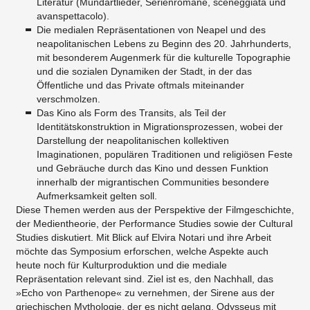
Literatur (Mundartlieder, Serienromane, sceneggiata und
avanspettacolo).
Die medialen Repräsentationen von Neapel und des
neapolitanischen Lebens zu Beginn des 20. Jahrhunderts,
mit besonderem Augenmerk für die kulturelle Topographie
und die sozialen Dynamiken der Stadt, in der das
Öffentliche und das Private oftmals miteinander
verschmolzen.
Das Kino als Form des Transits, als Teil der
Identitätskonstruktion in Migrationsprozessen, wobei der
Darstellung der neapolitanischen kollektiven
Imaginationen, populären Traditionen und religiösen Feste
und Gebräuche durch das Kino und dessen Funktion
innerhalb der migrantischen Communities besondere
Aufmerksamkeit gelten soll.
Diese Themen werden aus der Perspektive der Filmgeschichte,
der Medientheorie, der Performance Studies sowie der Cultural
Studies diskutiert. Mit Blick auf Elvira Notari und ihre Arbeit
möchte das Symposium erforschen, welche Aspekte auch
heute noch für Kulturproduktion und die mediale
Repräsentation relevant sind. Ziel ist es, den Nachhall, das
»Echo von Parthenope« zu vernehmen, der Sirene aus der
griechischen Mythologie, der es nicht gelang, Odysseus mit