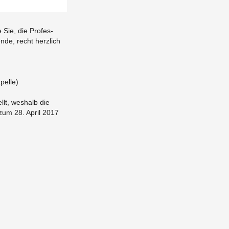
 Sie, die Pro­fes­
en­de, recht herz­lich
el­le)
ellt, wes­halb die
 zum 28. April 2017