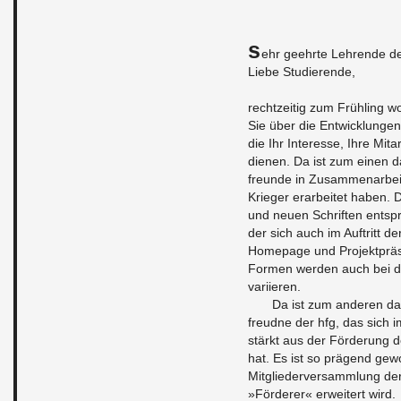
S
ehr ge­ehr­te Leh­ren­de 
Liebe Stu­die­ren­de,
recht­zei­tig zum Früh­ling wo
Sie über die Ent­wick­lun­gen 
die Ihr In­ter­es­se, Ihre Mit­a
die­nen. Da ist zum einen d
freun­de in Zu­sam­men­ar­be
Krie­ger er­ar­bei­tet haben
und neuen Schrif­ten ent­spr
der sich auch im Auf­tritt der
Home­page und Pro­jekt­prä­s
For­men wer­den auch bei de
va­ri­ie­ren.
Da ist zum an­de­ren da
freud­ne der hfg, das sich i
stärkt aus der För­de­rung de
hat. Es ist so prä­gend ge­w
Mit­glie­der­ver­samm­lung 
»För­de­rer« er­wei­tert wird.