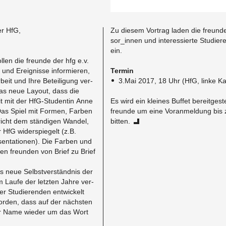
der HfG,
Zu die­sem Vor­trag laden die freun­de
sor_in­nen und in­ter­es­sier­te Stu­die­r
ein.
l­len die freun­de der hfg e.v.
und Er­eig­nis­se in­for­mie­ren,
Ter­min
r­beit und Ihre Be­tei­li­gung ver­
3.​Mai 2017, 18 Uhr (HfG, linke Ka­p
as neue Lay­out, dass die
it mit der HfG-Stu­den­tin Anne
Es wird ein klei­nes Buf­fet be­reit­ge­st
. Das Spiel mit For­men, Far­ben
freun­de um eine Vor­an­mel­dung bis
icht dem stän­di­gen Wan­del,
bit­ten.
 HfG wi­der­spie­gelt (z.B.
en­ta­tio­nen). Die Far­ben und
n freun­den von Brief zu Brief
s neue Selbst­ver­ständ­nis der
m Laufe der letz­ten Jahre ver­
r Stu­die­ren­den ent­wi­ckelt
or­den, dass auf der nächs­ten
der Name wie­der um das Wort