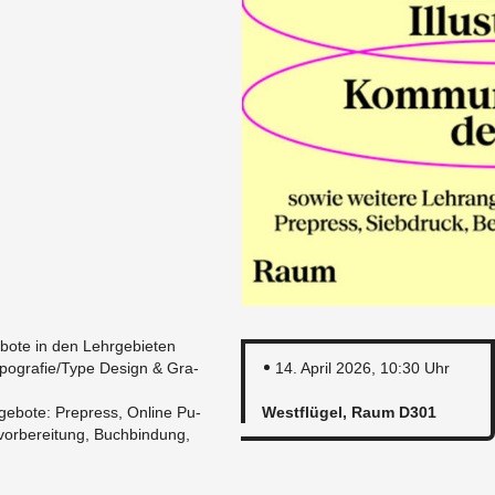
e­bo­te in den Lehr­ge­bie­ten
y­po­gra­fie/Type De­sign & Gra­
14. April 2026, 10:30 Uhr
ge­bo­te: Pre­press, On­line Pu­
West­flü­gel, Raum D301
­vor­be­rei­tung, Buch­bin­dung,