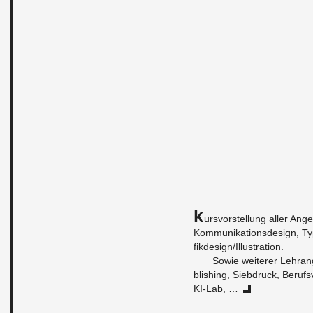
K
urs­vor­stel­lung aller An­g
Kom­mu­ni­ka­ti­ons­de­sign, T
fik­de­sign/Il­lus­tra­ti­on.
Sowie wei­te­rer Lehr­an­
blis­hing, Sieb­druck, Be­rufs
KI-Lab, …