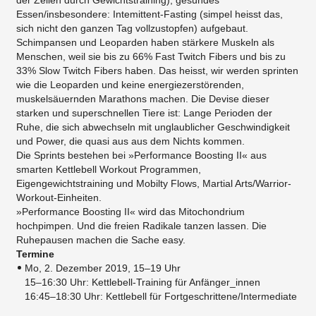
der Zellen durch Gewichtstraining), gesundes
Essen/insbesondere: Intemittent-Fasting (simpel heisst das,
sich nicht den ganzen Tag vollzustopfen) aufgebaut.
Schimpansen und Leoparden haben stärkere Muskeln als
Menschen, weil sie bis zu 66% Fast Twitch Fibers und bis zu
33% Slow Twitch Fibers haben. Das heisst, wir werden sprinten
wie die Leoparden und keine energiezerstörenden,
muskelsäuernden Marathons machen. Die Devise dieser
starken und superschnellen Tiere ist: Lange Perioden der
Ruhe, die sich abwechseln mit unglaublicher Geschwindigkeit
und Power, die quasi aus aus dem Nichts kommen.
Die Sprints bestehen bei »Performance Boosting II« aus
smarten Kettlebell Workout Programmen,
Eigengewichtstraining und Mobilty Flows, Martial Arts/Warrior-
Workout-Einheiten.
»Performance Boosting II« wird das Mitochondrium
hochpimpen. Und die freien Radikale tanzen lassen. Die
Ruhepausen machen die Sache easy.
Termine
Mo, 2. Dezember 2019, 15–19 Uhr
15–16:30 Uhr: Kettlebell-Training für Anfänger_innen
16:45–18:30 Uhr: Kettlebell für Fortgeschrittene/Intermediate