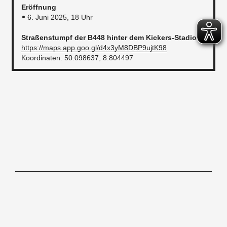
Eröffnung
6. Juni 2025, 18 Uhr
Straßenstumpf der B448 hinter dem Kickers-Stadion
https://maps.app.goo.gl/d4x3yM8DBP9ujtK98
Koordinaten: 50.098637, 8.804497
Hochschule für Gestaltung Offenbach am Main, Schlossstraße 31, 63065
Offenbach/M,
Tel. 069.80059-0
Kontakt
Impressum
Newsletter
Barrierefreiheitserklärung