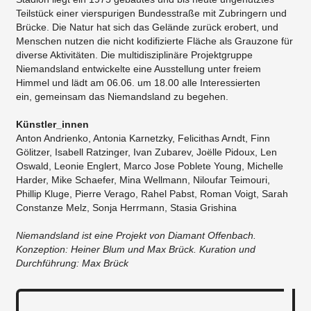
Teilstück einer vierspurigen Bundesstraße mit Zubringern und
Brücke. Die Natur hat sich das Gelände zurück erobert, und
Menschen nutzen die nicht kodifizierte Fläche als Grauzone für
diverse Aktivitäten. Die multidisziplinäre Projektgruppe
Niemandsland entwickelte eine Ausstellung unter freiem
Himmel und lädt am 06.06. um 18.00 alle Interessierten
ein, gemeinsam das Niemandsland zu begehen.
Künstler_innen
Anton Andrienko, Antonia Karnetzky, Felicithas Arndt, Finn
Gölitzer, Isabell Ratzinger, Ivan Zubarev, Joëlle Pidoux, Len
Oswald, Leonie Englert, Marco Jose Poblete Young, Michelle
Harder, Mike Schaefer, Mina Wellmann, Niloufar Teimouri,
Phillip Kluge, Pierre Verago, Rahel Pabst, Roman Voigt, Sarah
Constanze Melz, Sonja Herrmann, Stasia Grishina
Niemandsland ist eine Projekt von Diamant Offenbach.
Konzeption: Heiner Blum und Max Brück. Kuration und
Durchführung: Max Brück