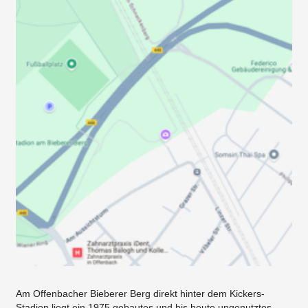
Am Offenbacher Bieberer Berg direkt hinter dem Kickers-
Stadion liegt ein 1975 gebautes und bis heute ungenutztes