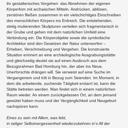
ihr gestalterisches Vorgehen: das Abnehmen der eigenen
Körperfom mit archaischen Mitteln. Andrücken, ablösen,
zerstören fließen zusammen in ein vielschichtiges Einschreiben
des menschlichen Körpers ins Erdreich. Die entstehenden,
stetig mutierenden Skulpturen verteilen sich fragmentarisch in
der Grube und gehen mit dem natürlichen Umfeld eine
Verbindung ein. Die Körperobjekte sowie die symbolische
Architektur sind den Gesetzen der Natur unterworfen –
Erheben, Verschmelzung und Vergehen. Die konstruierte
Situation erinnert an eine archäologische Ausgrabungsstätte
und gleichzeitig deutet sie auf einen Ausbruch aus dem
Bezugsrahmen Bad Homburg hin, der aber ins Neue,
Unerforschte drängen will. Sie verweist auf eine Suche im
Vergangenem und tritt in Bezug zum Seienden. Im Moment, in
dem die arbeitende, suchende Tätigkeit erstarrt ist, kann die
Stätte betreten werden. Man findet sich in einem natürlichen
Raum wieder. An einem zurückgelassen Ort, an dem jemand
gewütet haben muss und der Vergänglichkeit und Neugeburt
nachspüren kann.
Eines zu sein mit Allem, was lebt,
in seliger Selbstvergessenheit wiederzukehren in’s All der