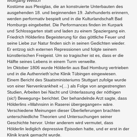
Wolfgang Welsch
Kostüme aus Plexiglas, die an konstruierte Unterbauten des
ausgehenden 18. und beginnenden 19. Jahrhunderts erinnern,
werden performativ bespielt und in die Kulturlandschaft Bad
Homburgs eingebettet. Die Performances finden im Kurpark
und Schlossgarten statt und laden zu einem Spaziergang ein.
Friedrich Hölderlins Begeisterung für das göttliche Feuer und
seine Liebe zur Natur finden sich in seinen Gedichten wieder.
Er entzog sich externen Repressionen und folgte seinem
künstlerischen Freigeist. Um so tragischer ist es, dass er die
Hälfte seines Lebens in einem Turm verweilte.
Im Oktober 1806 wurde Hölderlin aus Bad Homburg vertrieben
und in die Authenrieth’sche Klinik Tübingen eingewiesen.
Einem Bericht des Staatsministeriums Stuttgart zufolge wurde
von einer Nervenkrankheit »(…) als Folge von angestrengten
Studien, Arbeiten bei Nacht und Unterlassung der nöthigen
(sic!) Bewegung« berichtet. Der behandelnde Arzt sagte, dass
Hölderlins »Wahnsinn in Raserei übergegangen« wäre.
Verschiedene Meinungen dieser Überlieferungen brachten
unterschiedliche Theorien und Untersuchungen seiner
Geschichte hervor. Unter anderem wird vermutet, dass
Hölderlin lediglich depressive Episoden hatte, und er erst in der
Klinik krank gemacht wurde.