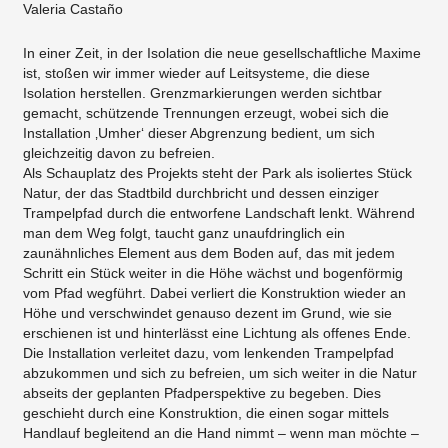
Valeria Castaño
In einer Zeit, in der Isolation die neue gesellschaftliche Maxime
ist, stoßen wir immer wieder auf Leitsysteme, die diese
Isolation herstellen. Grenzmarkierungen werden sichtbar
gemacht, schützende Trennungen erzeugt, wobei sich die
Installation ‚Umher‘ dieser Abgrenzung bedient, um sich
gleichzeitig davon zu befreien.
Als Schauplatz des Projekts steht der Park als isoliertes Stück
Natur, der das Stadtbild durchbricht und dessen einziger
Trampelpfad durch die entworfene Landschaft lenkt. Während
man dem Weg folgt, taucht ganz unaufdringlich ein
zaunähnliches Element aus dem Boden auf, das mit jedem
Schritt ein Stück weiter in die Höhe wächst und bogenförmig
vom Pfad wegführt. Dabei verliert die Konstruktion wieder an
Höhe und verschwindet genauso dezent im Grund, wie sie
erschienen ist und hinterlässt eine Lichtung als offenes Ende.
Die Installation verleitet dazu, vom lenkenden Trampelpfad
abzukommen und sich zu befreien, um sich weiter in die Natur
abseits der geplanten Pfadperspektive zu begeben. Dies
geschieht durch eine Konstruktion, die einen sogar mittels
Handlauf begleitend an die Hand nimmt – wenn man möchte –