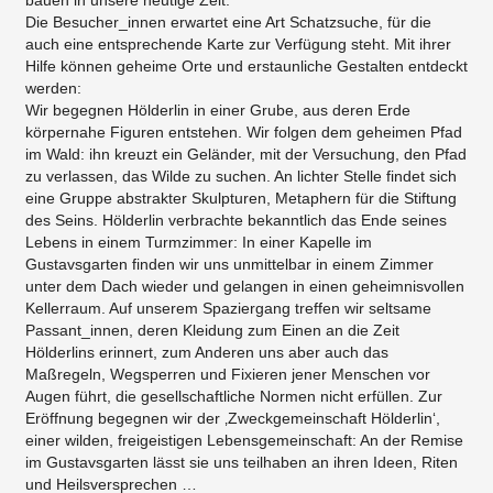
Die Besucher_innen erwartet eine Art Schatzsuche, für die
auch eine entsprechende Karte zur Verfügung steht. Mit ihrer
Hilfe können geheime Orte und erstaunliche Gestalten entdeckt
werden:
Wir begegnen Hölderlin in einer Grube, aus deren Erde
körpernahe Figuren entstehen. Wir folgen dem geheimen Pfad
im Wald: ihn kreuzt ein Geländer, mit der Versuchung, den Pfad
zu verlassen, das Wilde zu suchen. An lichter Stelle findet sich
eine Gruppe abstrakter Skulpturen, Metaphern für die Stiftung
des Seins. Hölderlin verbrachte bekanntlich das Ende seines
Lebens in einem Turmzimmer: In einer Kapelle im
Gustavsgarten finden wir uns unmittelbar in einem Zimmer
unter dem Dach wieder und gelangen in einen geheimnisvollen
Kellerraum. Auf unserem Spaziergang treffen wir seltsame
Passant_innen, deren Kleidung zum Einen an die Zeit
Hölderlins erinnert, zum Anderen uns aber auch das
Maßregeln, Wegsperren und Fixieren jener Menschen vor
Augen führt, die gesellschaftliche Normen nicht erfüllen. Zur
Eröffnung begegnen wir der ‚Zweckgemeinschaft Hölderlin‘,
einer wilden, freigeistigen Lebensgemeinschaft: An der Remise
im Gustavsgarten lässt sie uns teilhaben an ihren Ideen, Riten
und Heilsversprechen …