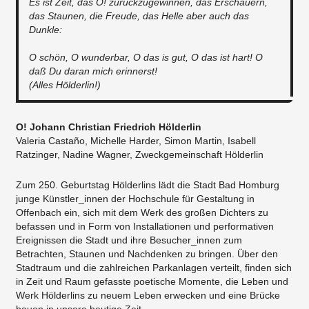
Es ist Zeit, das O! zurückzugewinnen, das Erschauern,
das Staunen, die Freude, das Helle aber auch das
Dunkle:
O schön, O wunderbar, O das is gut, O das ist hart! O
daß Du daran mich erinnerst!
​(Alles Hölderlin!)
O! Johann Christian Friedrich Hölderlin
Valeria Castaño, Michelle Harder, Simon Martin, Isabell
Ratzinger, Nadine Wagner, Zweckgemeinschaft Hölderlin
Zum 250. Geburtstag Hölderlins lädt die Stadt Bad Homburg
junge Künstler_innen der Hochschule für Gestaltung in
Offenbach ein, sich mit dem Werk des großen Dichters zu
befassen und in Form von Installationen und performativen
Ereignissen die Stadt und ihre Besucher_innen zum
Betrachten, Staunen und Nachdenken zu bringen. Über den
Stadtraum und die zahlreichen Parkanlagen verteilt, finden sich
in Zeit und Raum gefasste poetische Momente, die Leben und
Werk Hölderlins zu neuem Leben erwecken und eine Brücke
bauen in unsere heutige Zeit.