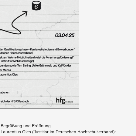
Be­grü­ßung und Er­öff­nung
au­ren­ti­us Oles (Jus­ti­ti­ar im Deut­schen Hoch­schul­ver­band):