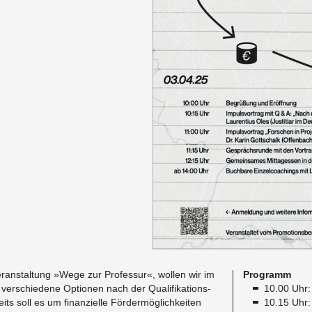
­an­stal­tung »Wege zur Pro­fes­sur«, wol­len wir im
Pro­gramm
r­schie­de­ne Op­tio­nen nach der Qua­li­fi­ka­ti­ons­
10.00 Uhr: 
its soll es um fi­nan­zi­el­le För­der­mög­lich­kei­ten
10.15 Uhr: L