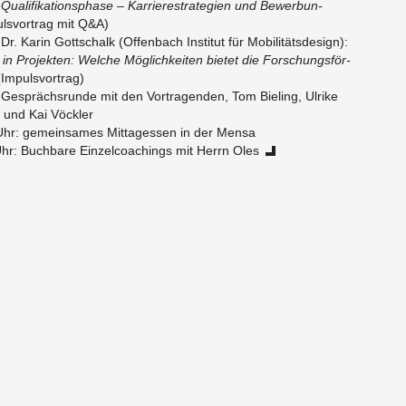
a­li­fi­ka­ti­ons­pha­se – Kar­rie­re­stra­te­gi­en und Be­wer­bun­
uls­vor­trag mit Q&A)
r. Karin Gott­schalk (Of­fen­bach In­sti­tut für Mo­bi­li­täts­de­sign):
in Pro­jek­ten: Wel­che Mög­lich­kei­ten bie­tet die For­schungs­för­
(Im­puls­vor­trag)
Ge­sprächs­run­de mit den Vor­tra­gen­den, Tom Bie­ling, Ul­ri­ke
 und Kai Vöck­ler
hr: ge­mein­sa­mes Mit­tag­es­sen in der Mensa
r: Buch­ba­re Ein­zel­coa­chings mit Herrn Oles