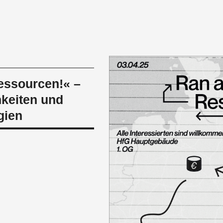
essourcen!« –
keiten und
gien