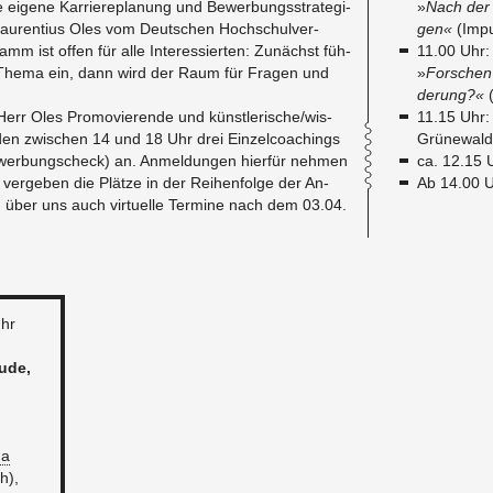
ei­ge­ne Kar­rie­re­pla­nung und Be­wer­bungs­stra­te­gi­
»
Nach der Qu
au­ren­ti­us Oles vom Deut­schen Hoch­schul­ver­
gen«
(Im­p
mm ist offen für alle In­ter­es­sier­ten: Zu­nächst füh­
11.00 Uhr: D
as Thema ein, dann wird der Raum für Fra­gen und
»
For­schen 
de­rung?«
Herr Oles Pro­mo­vie­ren­de und künst­le­ri­sche/wis­
11.15 Uhr: 
ten­den zwi­schen 14 und 18 Uhr drei Ein­zel­coa­chings
Grü­ne­wald
e­wer­bungs­check) an. An­mel­dun­gen hier­für neh­men
ca. 12.15 U
 ver­ge­ben die Plät­ze in der Rei­hen­fol­ge der An­
Ab 14.00 Uh
en über uns auch vir­tu­el­le Ter­mi­ne nach dem 03.04.
Uhr
u­de,
da
ch),