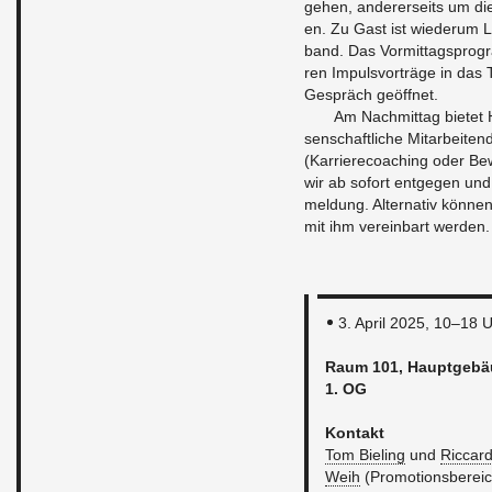
gehen, an­de­rer­seits um die 
en. Zu Gast ist wie­der­um L
band. Das Vor­mit­tags­pro­gra
ren Im­puls­vor­trä­ge in d
Ge­spräch ge­öff­net.
Am Nach­mit­tag bie­tet 
sen­schaft­li­che Mit­ar­bei­
(Kar­rie­re­coa­ching oder B
wir ab so­fort ent­ge­gen und
mel­dung. Al­ter­na­tiv kön­n
mit ihm ver­ein­bart wer­den.
3. April 2025, 10–18 
Raum 101, Haupt­ge­bä
1. OG
Kon­takt
Tom Bie­ling
und
Ric­car­
Weih
(Pro­mo­ti­ons­be­rei