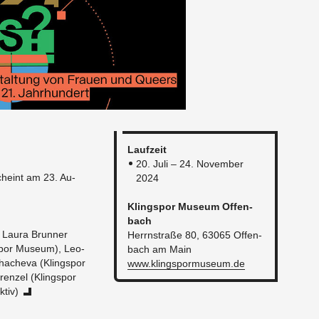
Lauf­zeit
20. Juli – 24. No­vem­ber
­scheint am 23. Au­
2024
Kling­s­por Mu­se­um Of­fen­
bach
, Laura Brun­ner
Herrn­stra­ße 80, 63065 Of­fen­
­s­por Mu­se­um), Leo­
bach am Main
ha­che­va (Kling­s­por
www.​kli​ngsp​ormu​seum.​de
ren­zel (Kling­s­por
­tiv)