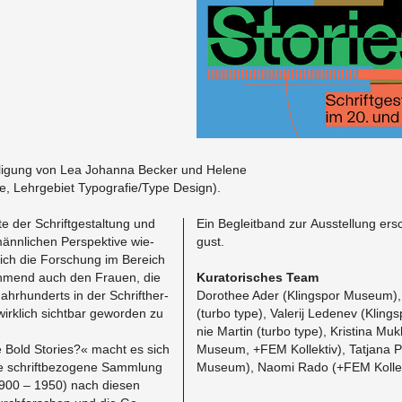
ei­li­gung von Lea Jo­han­na Be­cker und He­le­ne
 Lehr­ge­biet Ty­po­gra­fie/Type De­sign).
 der Schrift­ge­stal­tung und
Ein Be­gleit­band zur Aus­stel­lung er
änn­li­chen Per­spek­ti­ve wie­
gust.
sich die For­schung im Be­reich
neh­mend auch den Frau­en, die
Ku­ra­to­ri­sches Team
ahr­hun­derts in der Schrift­her­
Do­ro­thee Ader (Kling­s­por Mu­se­um)
irk­lich sicht­bar ge­wor­den zu
(turbo type), Va­le­rij Le­de­nev (Kling
nie Mar­tin (turbo type), Kris­ti­na Muk­
e Bold Sto­ries?« macht es sich
Mu­se­um, +FEM Kol­lek­tiv), Tat­ja­na P
che schrift­be­zo­ge­ne Samm­lung
Mu­se­um), Naomi Rado (+FEM Kol­lek
1900 – 1950) nach die­sen