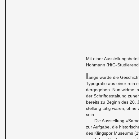
Mit einer Aus­stel­lungs­be­t
Hoh­mann (HfG-Stu­die­ren­de,
L
ange wurde die Ge­schich­te
Ty­po­gra­fie aus einer rein m
der­ge­ge­ben. Nun wid­met 
der Schrift­ge­stal­tung zu­
be­reits zu Be­ginn des 20. J
stel­lung tätig waren, ohne w
sein.
Die Aus­stel­lung »Sam
zur Auf­ga­be, die his­to­ri­s
des Kling­s­por Mu­se­ums (