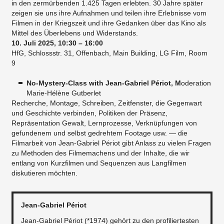
in den zermürbenden 1.425 Tagen erlebten. 30 Jahre später
zeigen sie uns ihre Aufnahmen und teilen ihre Erlebnisse vom
Filmen in der Kriegszeit und ihre Gedanken über das Kino als
Mittel des Überlebens und Widerstands.
10. Juli 2025,
10:30 – 16:00
HfG, Schlossstr. 31, Offenbach, Main Building, LG Film, Room
9
No-Mystery-Class with Jean-Gabriel Périot, M
oderation
Marie-Hélène Gutberlet
Recherche, Montage, Schreiben, Zeitfenster, die Gegenwart
und Geschichte verbinden, Politiken der Präsenz,
Repräsentation Gewalt, Lernprozesse, Verknüpfungen von
gefundenem und selbst gedrehtem Footage usw. — die
Filmarbeit von Jean-Gabriel Périot gibt Anlass zu vielen Fragen
zu Methoden des Filmemachens und der Inhalte, die wir
entlang von Kurzfilmen und Sequenzen aus Langfilmen
diskutieren möchten.
Jean-Gabriel Périot
Jean-Gabriel Périot (*1974) gehört zu den profiliertesten