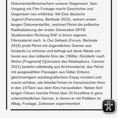
Dokumentarfilmemachern unserer Gegenwart. Sein
Umgang mit Film Footage macht Geschichte und
Gegenwart neu erfahrbar. Mit
Eine deutsche
Jugend
(Panorama, Berlinale 2015), seinem ersten
langen Dokumentarfilm, zeichnet Périot die politische
Radikalisierung der ersten Generation DFFB
Studierenden Richtung RAF in ihrem eigenen
Filmmaterial nach. In
Our Defeats
(Forum, Berlinale
2019) probt Périot mit Jugendlichen Szenen aus
Godards
La chinoise
und befragt auf diese Weise von
heute aus das militante Kino der 1968er.
Rückkehr nach
Reims [Fragment]
(Quinzaine des Réalisateurs, Cannes
2021) besteht vollständig aus Archivmaterial, das Périot
mit ausgewählten Passagen aus Didier Eribons
gleichnamigem autobiografischem Essay montiert und
macht sichtbar, wie Arbeiter*innen im französischen Kino
in den 1970ern aus dem Kino herausfallen. Neben fünf
langen Filmen machte Périot über 20 Kurzfilme in ganz
unterschiedlichen Genres, in denen er mit Politiken im
Alltag, Footage, Zeitreisen experimentiert.