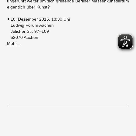
ungerührt weiter um sich greifende Berliner Massenkünstlertum
eigentlich über Kunst?
10. Dezember 2015, 18:30 Uhr
Ludwig Forum Aachen
Jülicher Str. 97–109
​52070 Aachen
Mehr...
Hochschule für Gestaltung Offenbach am Main, Schlossstraße 31, 63065
Offenbach/M,
Tel. 069.80059-0
Kontakt
Impressum
Newsletter
Barrierefreiheitserklärung