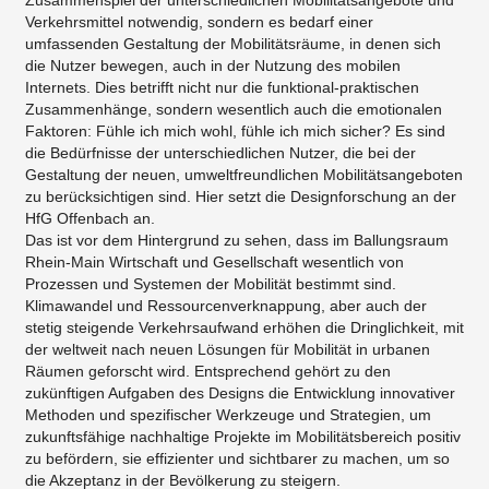
Zusammenspiel der unterschiedlichen Mobilitätsangebote und
Verkehrsmittel notwendig, sondern es bedarf einer
umfassenden Gestaltung der Mobilitätsräume, in denen sich
die Nutzer bewegen, auch in der Nutzung des mobilen
Internets. Dies betrifft nicht nur die funktional-praktischen
Zusammenhänge, sondern wesentlich auch die emotionalen
Faktoren: Fühle ich mich wohl, fühle ich mich sicher? Es sind
die Bedürfnisse der unterschiedlichen Nutzer, die bei der
Gestaltung der neuen, umweltfreundlichen Mobilitätsangeboten
zu berücksichtigen sind. Hier setzt die Designforschung an der
HfG Offenbach an.
Das ist vor dem Hintergrund zu sehen, dass im Ballungsraum
Rhein-Main Wirtschaft und Gesellschaft wesentlich von
Prozessen und Systemen der Mobilität bestimmt sind.
Klimawandel und Ressourcenverknappung, aber auch der
stetig steigende Verkehrsaufwand erhöhen die Dringlichkeit, mit
der weltweit nach neuen Lösungen für Mobilität in urbanen
Räumen geforscht wird. Entsprechend gehört zu den
zukünftigen Aufgaben des Designs die Entwicklung innovativer
Methoden und spezifischer Werkzeuge und Strategien, um
zukunftsfähige nachhaltige Projekte im Mobilitätsbereich positiv
zu befördern, sie effizienter und sichtbarer zu machen, um so
die Akzeptanz in der Bevölkerung zu steigern.