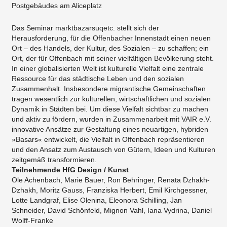
Postgebäudes am Aliceplatz
Das Seminar marktbazarsuqetc. stellt sich der
Herausforderung, für die Offenbacher Innenstadt einen neuen
Ort – des Handels, der Kultur, des Sozialen – zu schaffen; ein
Ort, der für Offenbach mit seiner vielfältigen Bevölkerung steht.
In einer globalisierten Welt ist kulturelle Vielfalt eine zentrale
Ressource für das städtische Leben und den sozialen
Zusammenhalt. Insbesondere migrantische Gemeinschaften
tragen wesentlich zur kulturellen, wirtschaftlichen und sozialen
Dynamik in Städten bei. Um diese Vielfalt sichtbar zu machen
und aktiv zu fördern, wurden in Zusammenarbeit mit VAIR e.V.
innovative Ansätze zur Gestaltung eines neuartigen, hybriden
»Basars« entwickelt, die Vielfalt in Offenbach repräsentieren
und den Ansatz zum Austausch von Gütern, Ideen und Kulturen
zeitgemäß transformieren.
Teilnehmende HfG Design / Kunst
Ole Achenbach, Marie Bauer, Ron Behringer, Renata Dzhakh-
Dzhakh, Moritz Gauss, Franziska Herbert, Emil Kirchgessner,
Lotte Landgraf, Elise Olenina, Eleonora Schilling, Jan
Schneider, David Schönfeld, Mignon Vahl, Iana Vydrina, Daniel
Wolff-Franke