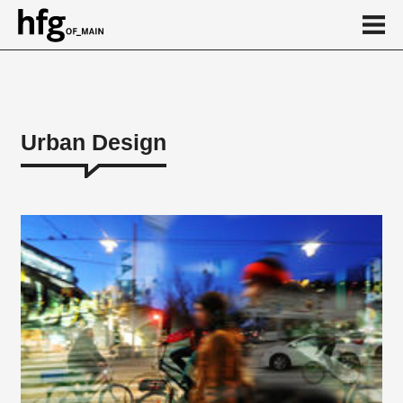
de
en
Urban Design
Über
Lehre
Projekte
Kalender
News
...