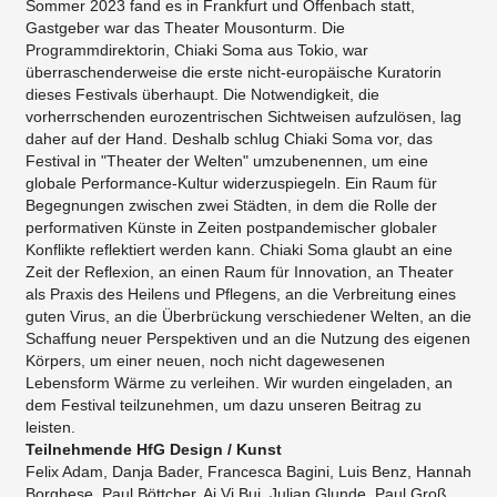
Sommer 2023 fand es in Frankfurt und Offenbach statt,
Gastgeber war das Theater Mousonturm. Die
Programmdirektorin, Chiaki Soma aus Tokio, war
überraschenderweise die erste nicht-europäische Kuratorin
dieses Festivals überhaupt. Die Notwendigkeit, die
vorherrschenden eurozentrischen Sichtweisen aufzulösen, lag
daher auf der Hand. Deshalb schlug Chiaki Soma vor, das
Festival in "Theater der Welten" umzubenennen, um eine
globale Performance-Kultur widerzuspiegeln. Ein Raum für
Begegnungen zwischen zwei Städten, in dem die Rolle der
performativen Künste in Zeiten postpandemischer globaler
Konflikte reflektiert werden kann. Chiaki Soma glaubt an eine
Zeit der Reflexion, an einen Raum für Innovation, an Theater
als Praxis des Heilens und Pflegens, an die Verbreitung eines
guten Virus, an die Überbrückung verschiedener Welten, an die
Schaffung neuer Perspektiven und an die Nutzung des eigenen
Körpers, um einer neuen, noch nicht dagewesenen
Lebensform Wärme zu verleihen. Wir wurden eingeladen, an
dem Festival teilzunehmen, um dazu unseren Beitrag zu
leisten.
Teilnehmende HfG Design / Kunst
Felix Adam, Danja Bader, Francesca Bagini, Luis Benz, Hannah
Borghese, Paul Böttcher, Ai Vi Bui, Julian Glunde, Paul Groß,