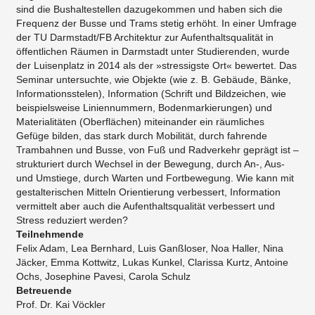
sind die Bushaltestellen dazugekommen und haben sich die
Frequenz der Busse und Trams stetig erhöht. In einer Umfrage
der TU Darmstadt/FB Architektur zur Aufenthaltsqualität in
öffentlichen Räumen in Darmstadt unter Studierenden, wurde
der Luisenplatz in 2014 als der »stressigste Ort« bewertet. Das
Seminar untersuchte, wie Objekte (wie z. B. Gebäude, Bänke,
Informationsstelen), Information (Schrift und Bildzeichen, wie
beispielsweise Liniennummern, Bodenmarkierungen) und
Materialitäten (Oberflächen) miteinander ein räumliches
Gefüge bilden, das stark durch Mobilität, durch fahrende
Trambahnen und Busse, von Fuß und Radverkehr geprägt ist –
strukturiert durch Wechsel in der Bewegung, durch An-, Aus-
und Umstiege, durch Warten und Fortbewegung. Wie kann mit
gestalterischen Mitteln Orientierung verbessert, Information
vermittelt aber auch die Aufenthaltsqualität verbessert und
Stress reduziert werden?
Teilnehmende
Felix Adam, Lea Bernhard, Luis Ganßloser, Noa Haller, Nina
Jäcker, Emma Kottwitz, Lukas Kunkel, Clarissa Kurtz, Antoine
Ochs, Josephine Pavesi, Carola Schulz
Betreuende
Prof. Dr. Kai Vöckler