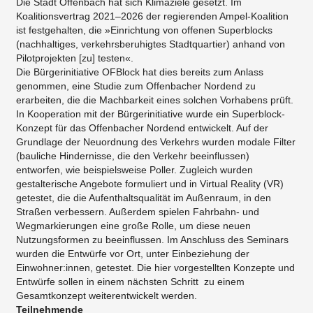
Die Stadt Offenbach hat sich Klimaziele gesetzt. Im
Koalitionsvertrag 2021–2026 der regierenden Ampel-Koalition
ist festgehalten, die »Einrichtung von offenen Superblocks
(nachhaltiges, verkehrsberuhigtes Stadtquartier) anhand von
Pilotprojekten [zu] testen«.
Die Bürgerinitiative OFBlock hat dies bereits zum Anlass
genommen, eine Studie zum Offenbacher Nordend zu
erarbeiten, die die Machbarkeit eines solchen Vorhabens prüft.
In Kooperation mit der Bürgerinitiative wurde ein Superblock-
Konzept für das Offenbacher Nordend entwickelt. Auf der
Grundlage der Neuordnung des Verkehrs wurden modale Filter
(bauliche Hindernisse, die den Verkehr beeinflussen)
entworfen, wie beispielsweise Poller. Zugleich wurden
gestalterische Angebote formuliert und in Virtual Reality (VR)
getestet, die die Aufenthaltsqualität im Außenraum, in den
Straßen verbessern. Außerdem spielen Fahrbahn- und
Wegmarkierungen eine große Rolle, um diese neuen
Nutzungsformen zu beeinflussen. Im Anschluss des Seminars
wurden die Entwürfe vor Ort, unter Einbeziehung der
Einwohner:innen, getestet. Die hier vorgestellten Konzepte und
Entwürfe sollen in einem nächsten Schritt zu einem
Gesamtkonzept weiterentwickelt werden.
Teilnehmende