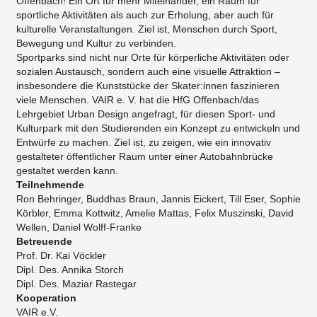
Offenbach! Ein Ort für mehr Miteinander, ein Raum für
sportliche Aktivitäten als auch zur Erholung, aber auch für
kulturelle Veranstaltungen. Ziel ist, Menschen durch Sport,
Bewegung und Kultur zu verbinden.
Sportparks sind nicht nur Orte für körperliche Aktivitäten oder
sozialen Austausch, sondern auch eine visuelle Attraktion –
insbesondere die Kunststücke der Skater:innen faszinieren
viele Menschen. VAIR e. V. hat die HfG Offenbach/das
Lehrgebiet Urban Design angefragt, für diesen Sport- und
Kulturpark mit den Studierenden ein Konzept zu entwickeln und
Entwürfe zu machen. Ziel ist, zu zeigen, wie ein innovativ
gestalteter öffentlicher Raum unter einer Autobahnbrücke
gestaltet werden kann.
Teilnehmende
Ron Behringer, Buddhas Braun, Jannis Eickert, Till Eser, Sophie
Körbler, Emma Kottwitz, Amelie Mattas, Felix Muszinski, David
Wellen, Daniel Wolff-Franke
Betreuende
Prof. Dr. Kai Vöckler
Dipl. Des. Annika Storch
Dipl. Des. Maziar Rastegar
Kooperation
VAIR e.V.