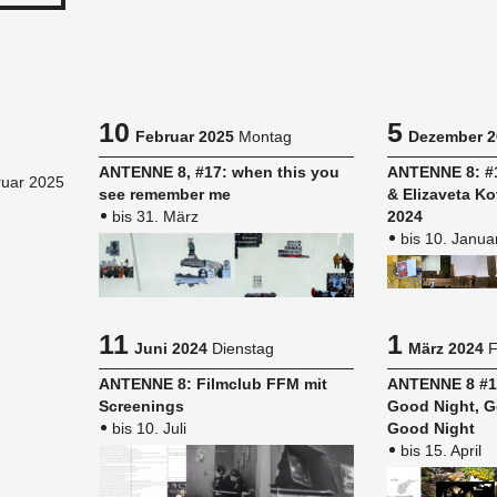
10
5
Februar 2025
Montag
Dezember 2
AN­TEN­NE 8, #17: when this you
AN­TEN­NE 8: #1
bruar 2025
see re­mem­ber me
& Eliza­ve­ta Ko­
bis 31. März
2024
bis 10. Janua
11
1
Juni 2024
Dienstag
März 2024
F
AN­TEN­NE 8: Film­club FFM mit
AN­TEN­NE 8 #
Scree­nings
Good Night, G
bis 10. Juli
Good Night
bis 15. April