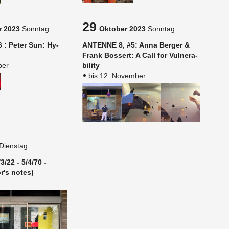
29
 2023
Sonntag
Oktober 2023
Sonntag
6 : Peter Sun: Hy­
AN­TEN­NE 8, #5: Anna Ber­ger &
Frank Bos­sert: A Call for Vul­nera­
ber
bi­li­ty
bis 12. November
Dienstag
3/22 - 5/4/70 -
or's notes)