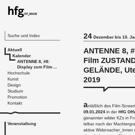
24
Suche und Index
Dezember bis 10. Ja
ANTENNE 8, #
Aktuell
Kalender
Film ZUSTAN
ANTENNE 8, #8:
Display zum Film ...
GELÄNDE, Ut
Hochschule
2019
Kunst
Design
Studium
Promotion
A
Kontakt
n­läß­lich des Film-Scree
09.01.2024
in der
HfG Of­f
ge­nann­ter wil­der KZs in F
Veranstaltung
tel­bar nach der Macht­er­gre
ak­ti­ve Wi­der­sa­cher_in­nen