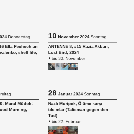
10
024
Donnerstag
November 2024
Sonntag
6 Ella Pe­ch­e­chi­an
AN­TEN­NE 8, #15 Razia Ak­ba­ri,
va­len­ko, shelf life,
Lost Bird, 2024
bis 30. November
r
28
reitag
Januar 2024
Sonntag
10: Maral Müdok:
Nazlı Mo­ri­pek, Ölüme karşı
ood Morning,
tılsımlar (Ta­lis­man gegen den
Tod)
bis 22. Februar