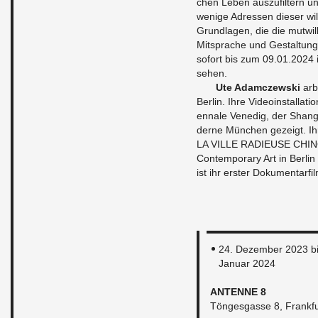
chen Leben aus­zu­fil­tern un
we­ni­ge Adres­sen die­ser wi
Grund­la­gen, die die mut­wil­l
Mit­spra­che und Ge­stal­tung 
so­fort bis zum 09.01.2024 in
sehen.
Ute Adam­c­zew­ski
ar­b
Ber­lin. Ihre Vi­deo­in­stal­la
en­na­le Ve­ne­dig, der Shang
der­ne München ge­zeigt. 
LA VILLE RA­DIEU­SE CHI­NOI
Con­tem­pora­ry Art in Ber­
ist ihr ers­ter Do­ku­men­tar­fi
24. De­zem­ber 2023 b
Ja­nu­ar 2024
AN­TEN­NE 8
Tön­ges­gas­se 8, Frank­f