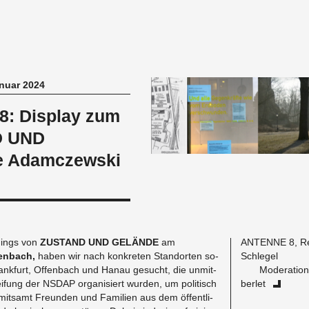
nuar 2024
8: Display zum
D UND
e Adamczewski
­nings von
ZU­STAND UND GE­LÄN­DE
am
AN­TEN­NE 8, Re­
en­bach,
haben wir nach kon­kre­ten Stand­or­ten so­
Schle­gel
rank­furt, Of­fen­bach und Hanau ge­sucht, die un­mit­
Mo­dera­ti­o
i­fung der NSDAP or­ga­ni­siert wur­den, um po­li­tisch
ber­let
 mit­samt Freun­den und Fa­mi­li­en aus dem öf­fent­li­