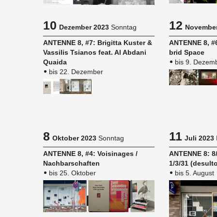
10
12
Dezember 2023
Sonntag
November
AN­TEN­NE 8, #7: Bri­git­ta Kus­ter &
AN­TEN­NE 8, #
Vas­si­lis Tsia­nos feat. Al Ab­da­ni
brid Space
Quai­da
bis 9. Dezem
bis 22. Dezember
8
11
Oktober 2023
Sonntag
Juli 2023
AN­TEN­NE 8, #4: Voi­si­na­ges /
AN­TEN­NE 8: 8/
Nach­bar­schaf­ten
1/3/31 (des­ul­t
bis 25. Oktober
bis 5. August