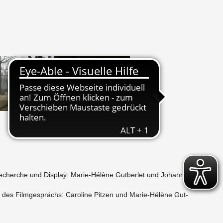
cher­che und Dis­play: Ma­rie-Hélène Gut­ber­let und Jo­han­na
n des Film­ge­sprächs: Ca­ro­li­ne Pit­zen und Ma­rie-Hélène Gut­