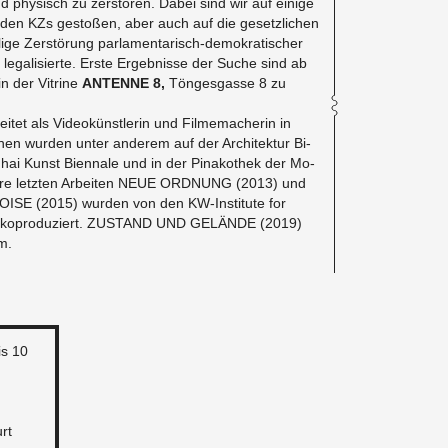
d phy­sisch zu zer­stö­ren. Dabei sind wir auf ei­ni­ge
l­den KZs ge­sto­ßen, aber auch auf die ge­setz­li­chen
i­ge Zer­stö­rung par­la­men­ta­risch-de­mo­kra­ti­scher
le­ga­li­sier­te. Erste Er­geb­nis­se der Suche sind ab
 der Vi­tri­ne
AN­TEN­NE 8,
Tön­ges­gas­se 8 zu
ei­tet als Vi­deo­künst­le­rin und Fil­me­ma­che­rin in
­tio­nen wur­den unter an­de­rem auf der Ar­chi­tek­tur Bi­
­hai Kunst Bi­en­na­le und in der Pi­na­ko­thek der Mo­
Ihre letz­ten Ar­bei­ten NEUE ORD­NUNG (2013) und
­SE (2015) wur­den von den KW-In­sti­tu­te for
lin ko­pro­du­ziert. ZU­STAND UND GELÄNDE (2019)
lm.
is 10
urt