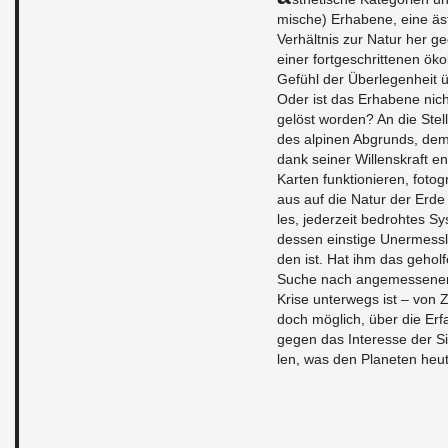
mi­sche) Er­ha­be­ne, eine äs
Ver­hält­nis zur Natur her g
einer fort­ge­schrit­te­nen ök
Ge­fühl der Über­le­gen­heit
Oder ist das Er­ha­be­ne ni
ge­löst wor­den? An die Stel­
des al­pi­nen Ab­grunds, dem
dank sei­ner Wil­lens­kraft ent
Kar­ten funk­tio­nie­ren, fo­t
aus auf die Natur der Erde b
les, je­der­zeit be­droh­tes 
des­sen eins­ti­ge Un­er­mess
den ist. Hat ihm das ge­hol­
Suche nach an­ge­mes­se­ne­re
Krise un­ter­wegs ist – vo
doch mög­lich, über die Er­
gegen das In­ter­es­se der Si
len, was den Pla­ne­ten heu