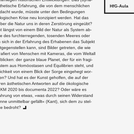
­the­ti­sche Er­fah­rung, die von dem mensch­li­chen
HfG-Au­la
e­dacht wurde, müss­te unter den Be­din­gun­gen
o­lo­gi­schen Krise neu kon­zi­piert wer­den. Hat das
 über die Natur uns in deren Zer­stö­rung ein­ge­übt?
cht längst von einem Bild der Natur als Sys­tem ab­
le des furcht­er­re­gen­den, to­sen­den Mee­res oder
 sich in der Er­fah­rung des Er­ha­be­nen das Sub­jekt
­ge­gen­stel­len kann, sind Bil­der ge­tre­ten, die wie
o­gra­fiert von Men­schen mit Ka­me­ras, die vom Welt­all
li­cken: der ganze blaue Pla­net, der für ein fra­gi­
Sys­tem aus Ho­möo­stasen und Equi­li­bri­en steht, und
­lich­keit von einem Blick der Sorge ein­ge­hegt wor­
fen? Und hat es der Kunst ge­hol­fen, die auf der
n äs­the­ti­schen Ant­wor­ten auf die öko­lo­gi­sche
n ZKM 2020 bis do­cu­men­ta 2022? Oder wäre es
fah­rung von etwas, »was durch sei­nen Wi­der­stand
nne un­mit­tel­bar ge­fällt« (Kant), sich dem zu stel­
te be­droht?