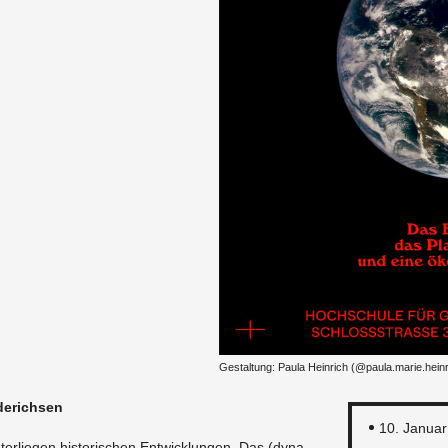
Ge­stal­tung: Paula Hein­rich (@​paula.​marie.​hein
de­rich­sen
10. Ja­nu­a
un­ter­lie­gen his­to­ri­schen Ent­wick­lun­gen. Das (dy­na­