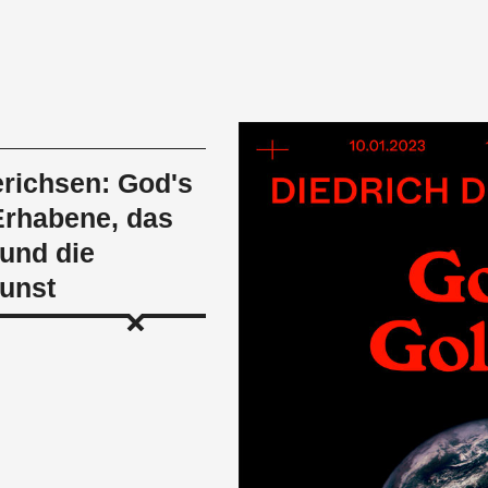
erichsen: God's
 Erhabene, das
 und die
unst