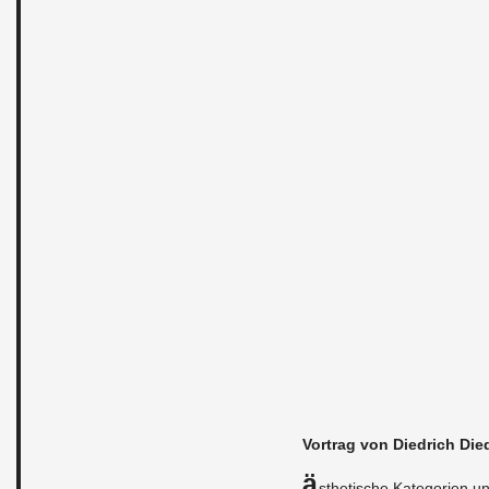
Vor­trag von Di­ed­rich Di­e
Ä
s­the­ti­sche Ka­te­go­ri­en 