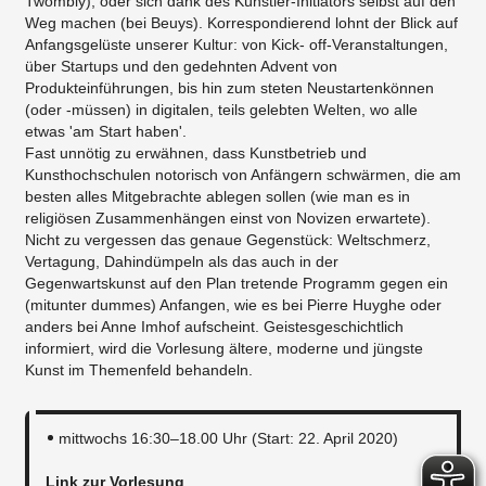
Twombly), oder sich dank des Künstler-Initiators selbst auf den
Weg machen (bei Beuys). Korrespondierend lohnt der Blick auf
Anfangsgelüste unserer Kultur: von Kick- off-Veranstaltungen,
über Startups und den gedehnten Advent von
Produkteinführungen, bis hin zum steten Neustartenkönnen
(oder -müssen) in digitalen, teils gelebten Welten, wo alle
etwas 'am Start haben'.
Fast unnötig zu erwähnen, dass Kunstbetrieb und
Kunsthochschulen notorisch von Anfängern schwärmen, die am
besten alles Mitgebrachte ablegen sollen (wie man es in
religiösen Zusammenhängen einst von Novizen erwartete).
Nicht zu vergessen das genaue Gegenstück: Weltschmerz,
Vertagung, Dahindümpeln als das auch in der
Gegenwartskunst auf den Plan tretende Programm gegen ein
(mitunter dummes) Anfangen, wie es bei Pierre Huyghe oder
anders bei Anne Imhof aufscheint. Geistesgeschichtlich
informiert, wird die Vorlesung ältere, moderne und jüngste
Kunst im Themenfeld behandeln.
mittwochs 16:30–18.00 Uhr (Start: 22. April 2020)
Link zur Vorlesung