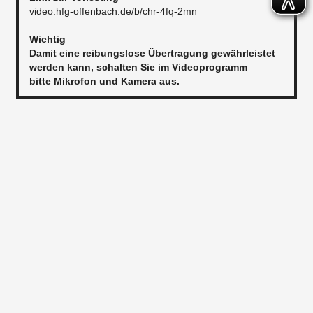
video.hfg-offenbach.de/b/chr-4fq-2mn
Wichtig
Damit eine reibungslose Übertragung gewährleistet
werden kann, schalten Sie im Videoprogramm
bitte Mikrofon und Kamera aus.
Hochschule für Gestaltung Offenbach am Main, Schlossstraße 31, 63065
Offenbach/M,
Tel. 069.80059-0
Kontakt
Impressum
Newsletter
Barrierefreiheitserklärung