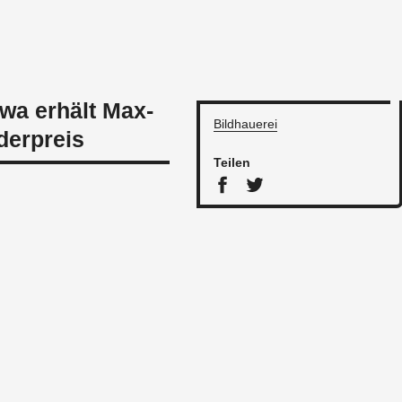
wa erhält Max-
Bild­haue­rei
derpreis
Tei­len