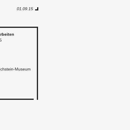
01.09.15
r­bei­ten
5
ch­stein-Mu­se­um