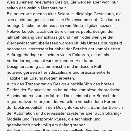
Weg zu einem relevanten Design. Sie werden aber wohl nur
selten das weithin Nutzbare sein.
Ein neuer wie ebenso alter Sektor ist diejenige Gestaltung, die
sich direkt auf gesellschaftliche Prozesse bezieht. Das kann die
heutige Clubkultur ebenso sein wie Mode, digitale soziale
Netzwerke oder auch der Bereich eines public design, der
jahrzehntelang vernachlässigt und mehr oder weniger der
Werbewirtschaft überlassen worden ist. Als Untersuchungsfeld
besonders interessant ist dabei der Bereich der komplizierten
Auftraggeberlage mit seinen vielen Faktoren, die oft als
Verhinderungsmacht wirken können. Hier kann
Designforschung als empirische und in diesem Fall
notwendigerweise transdisziplinäre und praxisorientierte
Tätigkeit an Lösungswegen arbeiten.
Auch das Transportation Design einschließlich des breiten
Feldes der Signaletik muss heute eine komplexe theoretische
Auseinandersetzung erfahren. Da ist einmal der Bereich der
regenerativen Energien, der vor allem verschiedene Formen
der Elektromobilität in den Designfokus stellt, dann der Bereich
der Automation und der Assistenzsysteme aber auch Sharing-
Modelle und Transport-Mixtures, die technisch und
gestalterisch noch völlig am Anfang stehen.
Als fast klassischer Bereich von gesellschaftsorientiertem