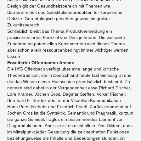
Design gilt der Gesundheitsbereich mit Themen wie
Barrierefreiheit und Substitutionsprodukten für körperliche
Defizite. Gerontologisch gesehen gewiss ein großer
Zukunftsbereich.
Schließlich bleibt das Thema Produktvermeidung ein
praxisorientiertes Fernziel von Designtheorie. Die weltweite
Zunahme an potentiellen Konsumenten wird dieses Thema
aber schon allein ressourcenbedingt immer wichtiger werden
lassen.
Erweiterter Offenbacher Ansatz
Die HfG Offenbach verfügt über eine lange und kritische
Theorietradition, die in Deutschland heute fast einmalig ist und
die das Wesen dieser Hochschule grundsätzlich bestimmt. Zu
nennen sind dabei in der Vergangenheit etwa Richard Fischer,
Lore Kramer, Jochen Gros, Dagmar Steffen, Volker Fischer,
Bernhard E. Bürdek oder in der Visuellen Kommunikation
Hans-Peter Niebuhr und Friedrich Friedl. Zurückkommend auf
Jochen Gros ist die Syntaktik, Semantik und Pragmatik, kurzum
die ganze Semiotik fraglos ein bestimmendes Element von
Dingproduktionen. Aber sie ist es nicht allein. Das Diktum, dass
im Mittelpunkt jeder Gestaltung die zeichenhaften Funktionen
beziehungsweise die Inhalte und Bedeutungen stünden, ist