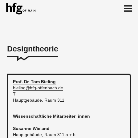
de
en
Designtheorie
Über
...
Kalender
Prof. Dr. Tom
Bieling
bieling@hfg-offenbach.de
News
T
Hauptgebäude, Raum 311
...
Wissenschaftliche Mitarbeiter_innen
​Susanne Wieland
Hauptgebäude, Raum 311 a + b