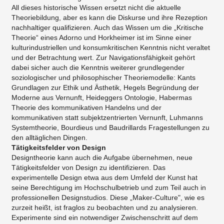
All dieses historische Wissen ersetzt nicht die aktuelle
Theoriebildung, aber es kann die Diskurse und ihre Rezeption
nachhaltiger qualifizieren. Auch das Wissen um die „Kritische
Theorie“ eines Adorno und Horkheimer ist im Sinne einer
kulturindustriellen und konsumkritischen Kenntnis nicht veraltet
und der Betrachtung wert. Zur Navigationsfähigkeit gehört
dabei sicher auch die Kenntnis weiterer grundlegender
soziologischer und philosophischer Theoriemodelle: Kants
Grundlagen zur Ethik und Ästhetik, Hegels Begründung der
Moderne aus Vernunft, Heideggers Ontologie, Habermas
Theorie des kommunikativen Handelns und der
kommunikativen statt subjektzentrierten Vernunft, Luhmanns
Systemtheorie, Bourdieus und Baudrillards Fragestellungen zu
den alltäglichen Dingen.
Tätigkeitsfelder von Design
Designtheorie kann auch die Aufgabe übernehmen, neue
Tätigkeitsfelder von Design zu identifizieren. Das
experimentelle Design etwa aus dem Umfeld der Kunst hat
seine Berechtigung im Hochschulbetrieb und zum Teil auch in
professionellen Designstudios. Diese „Maker-Culture", wie es
zurzeit heißt, ist fraglos zu beobachten und zu analysieren.
Experimente sind ein notwendiger Zwischenschritt auf dem