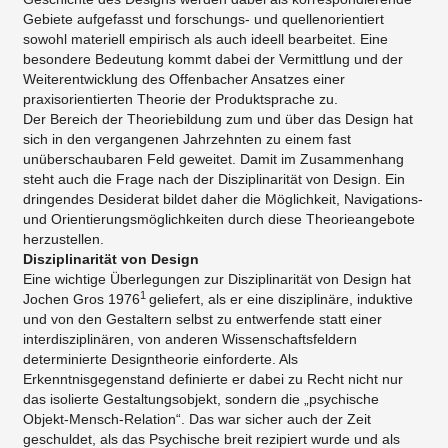
Gebiete aufgefasst und forschungs- und quellenorientiert
sowohl materiell empirisch als auch ideell bearbeitet. Eine
besondere Bedeutung kommt dabei der Vermittlung und der
Weiterentwicklung des Offenbacher Ansatzes einer
praxisorientierten Theorie der Produktsprache zu.
Der Bereich der Theoriebildung zum und über das Design hat
sich in den vergangenen Jahrzehnten zu einem fast
unüberschaubaren Feld geweitet. Damit im Zusammenhang
steht auch die Frage nach der Disziplinarität von Design. Ein
dringendes Desiderat bildet daher die Möglichkeit, Navigations-
und Orientierungsmöglichkeiten durch diese Theorieangebote
herzustellen.
Disziplinarität von Design
Eine wichtige Überlegungen zur Disziplinarität von Design hat
1
Jochen Gros 1976
geliefert, als er eine disziplinäre, induktive
und von den Gestaltern selbst zu entwerfende statt einer
interdisziplinären, von anderen Wissenschaftsfeldern
determinierte Designtheorie einforderte. Als
Erkenntnisgegenstand definierte er dabei zu Recht nicht nur
das isolierte Gestaltungsobjekt, sondern die „psychische
Objekt-Mensch-Relation“. Das war sicher auch der Zeit
geschuldet, als das Psychische breit rezipiert wurde und als