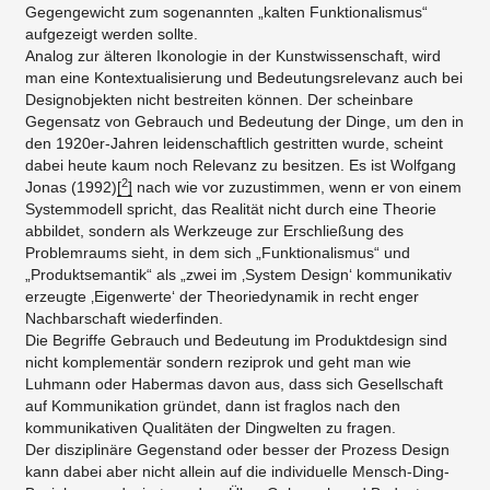
Gegengewicht zum sogenannten „kalten Funktionalismus“
aufgezeigt werden sollte.
Analog zur älteren Ikonologie in der Kunstwissenschaft, wird
man eine Kontextualisierung und Bedeutungsrelevanz auch bei
Designobjekten nicht bestreiten können. Der scheinbare
Gegensatz von Gebrauch und Bedeutung der Dinge, um den in
den 1920er-Jahren leidenschaftlich gestritten wurde, scheint
dabei heute kaum noch Relevanz zu besitzen. Es ist Wolfgang
2
Jonas (1992)
[
]
nach wie vor zuzustimmen, wenn er von einem
Systemmodell spricht, das Realität nicht durch eine Theorie
abbildet, sondern als Werkzeuge zur Erschließung des
Problemraums sieht, in dem sich „Funktionalismus“ und
„Produktsemantik“ als „zwei im ‚System Design‘ kommunikativ
erzeugte ‚Eigenwerte‘ der Theoriedynamik in recht enger
Nachbarschaft wiederfinden.
Die Begriffe Gebrauch und Bedeutung im Produktdesign sind
nicht komplementär sondern reziprok und geht man wie
Luhmann oder Habermas davon aus, dass sich Gesellschaft
auf Kommunikation gründet, dann ist fraglos nach den
kommunikativen Qualitäten der Dingwelten zu fragen.
Der disziplinäre Gegenstand oder besser der Prozess Design
kann dabei aber nicht allein auf die individuelle Mensch-Ding-