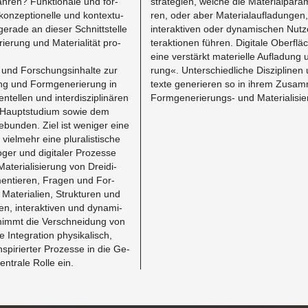
ah­ren? Funk­tio­na­le und for­
stra­te­gi­en, wel­che die Ma­te­ri­al­pa­ra­
on­zep­tio­nel­le und kon­tex­tu­
ren, oder aber Ma­te­ri­al­auf­la­dun­gen,
e­ra­de an die­ser Schnitt­stel­le
in­ter­ak­ti­ven oder dy­na­mi­schen Nut
e­rung und Ma­te­ria­li­tät pro­
ter­ak­tio­nen füh­ren. Di­gi­ta­le Ober­flä
eine ver­stärkt ma­te­ri­el­le Auf­la­dung 
nd For­schungs­in­hal­te zur
rung«. Un­ter­schied­li­che Dis­zi­pli­nen
­tung und Form­ge­ne­rie­rung in
tex­te ge­ne­rie­ren so in ihrem Zu­sam
tel­len und in­ter­dis­zi­pli­nä­ren
Form­ge­ne­rie­rungs- und Ma­te­ria­li­si
Haupt­stu­di­um sowie dem
­bun­den. Ziel ist we­ni­ger eine
viel­mehr eine plu­ra­lis­ti­sche
­lo­ger und di­gi­ta­ler Pro­zes­se
te­ria­li­sie­rung von Drei­di­
i­men­tie­ren, Fra­gen und For­
a­te­ria­li­en, Struk­tu­ren und
n, in­ter­ak­ti­ven und dy­na­mi­
immt die Ver­schnei­dung von
n­te­gra­ti­on phy­si­ka­lisch,
­spi­rier­ter Pro­zes­se in die Ge­
n­tra­le Rolle ein.