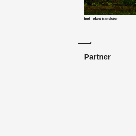
imd_ plant tran­sis­tor
Partner