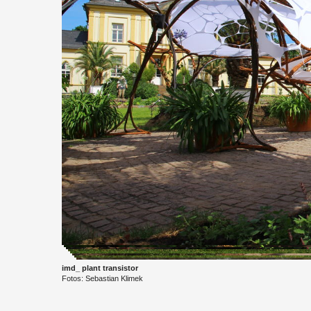
imd_ plant tran­sis­tor
Fotos: Se­bas­ti­an Klimek