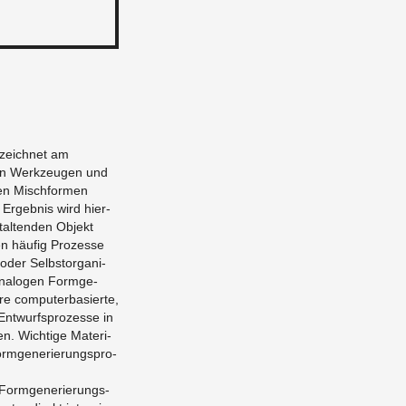
­zeich­net am
len Werk­zeu­gen und
gen Misch­for­men
 Er­geb­nis wird hier­
al­ten­den Ob­jekt
n häu­fig Pro­zes­se
oder Selbst­or­ga­ni­
ana­lo­gen Form­ge­
e com­pu­ter­ba­sier­te,
Ent­wurfs­pro­zes­se in
n. Wich­ti­ge Ma­te­ri­
orm­ge­ne­rie­rungs­pro­
e Form­ge­ne­rie­rungs­