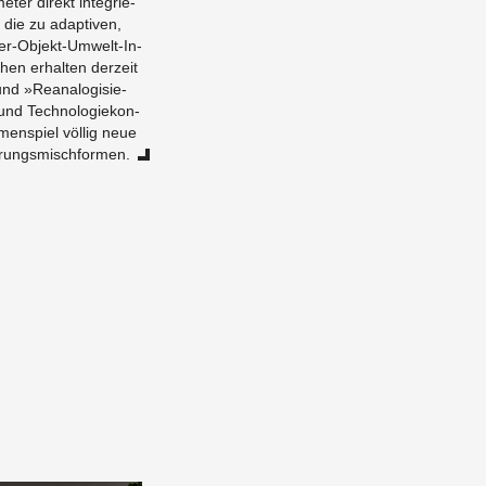
me­ter di­rekt in­te­grie­
 die zu ad­ap­ti­ven,
­zer-Ob­jekt-Um­welt-In­
­chen er­hal­ten der­zeit
und »Re­ana­lo­gi­sie­
 und Tech­no­lo­gie­kon­
­men­spiel völ­lig neue
e­rungs­misch­for­men.