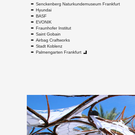
Sencken­berg Na­tur­kun­de­mu­se­um Frank­furt
Hy­un­dai
BASF
EVO­NIK
Fraun­ho­fer In­sti­tut
Saint Go­bain
Air­bag Craft­works
Stadt Ko­blenz
Pal­men­gar­ten Frank­furt