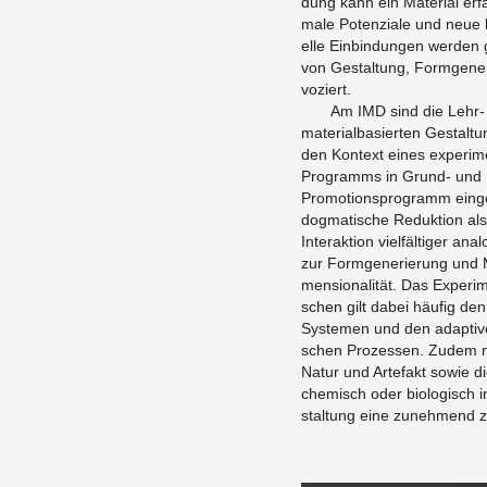
dung kann ein Ma­te­ri­al er­f
ma­le Po­ten­zia­le und neue k
el­le Ein­bin­dun­gen wer­den g
von Ge­stal­tung, Form­ge­ne­ri
vo­ziert.
Am IMD sind die Lehr- u
ma­te­ri­al­ba­sier­ten Ge­stal
den Kon­text eines ex­pe­ri­men­
Pro­gramms in Grund- und 
Pro­mo­ti­ons­pro­gramm ein­ge
dog­ma­ti­sche Re­duk­ti­on als 
In­ter­ak­ti­on viel­fäl­ti­ger ana
zur Form­ge­ne­rie­rung und Ma­
men­sio­na­li­tät. Das Ex­pe­r
schen gilt dabei häu­fig den M
Sys­te­men und den ad­ap­ti­ve
schen Pro­zes­sen. Zudem n
Natur und Ar­te­fakt sowie die I
che­misch oder bio­lo­gisch in
stal­tung eine zu­neh­mend ze