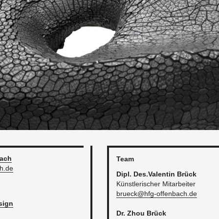
bach
Team
h.​de
Dipl. Des.​Valentin Brück
Künst­le­ri­scher Mit­ar­bei­ter
brueck@​hfg-​offenbach.​de
­sign
Dr. Zhou Brück