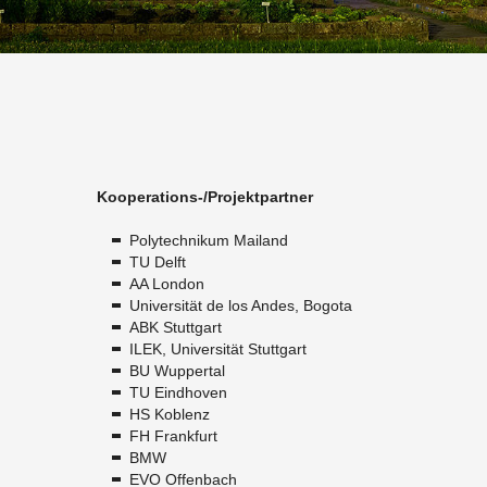
Ko­ope­ra­ti­ons-/Pro­jekt­part­ner
Po­ly­tech­ni­kum Mai­land
TU Delft
AA Lon­don
Uni­ver­si­tät de los Andes, Bo­go­ta
ABK Stutt­gart
ILEK, Uni­ver­si­tät Stutt­gart
BU Wup­per­tal
TU Eind­ho­ven
HS Ko­blenz
FH Frank­furt
BMW
EVO Of­fen­bach