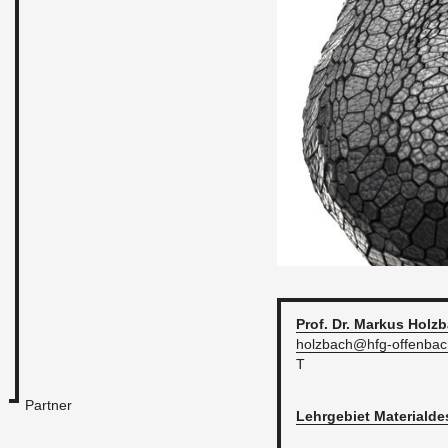
Prof. Dr. Mar­kus
Holz­
holz­bach@​hfg-​of­fen­bac
T
Partner
Lehr­ge­biet Ma­te­ri­al­de