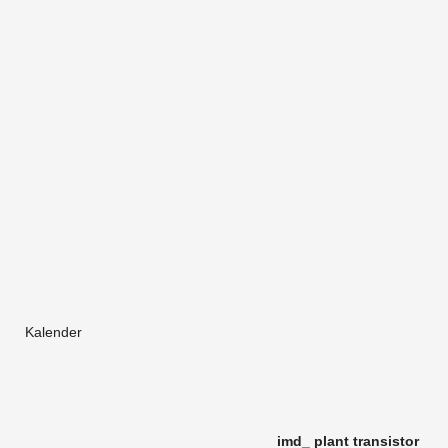
Kalender
imd_ plant tran­sis­tor