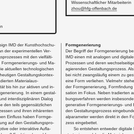
Wis­sen­schaft­li­cher Mit­ar­bei­te­rin
zhou@​hfg-​offenbach.​de
in
l­de­sign IMD der Kunst­hoch­schu­
Form­ge­ne­rie­rung
n der ex­pe­ri­men­tel­len Ver­
Der Be­griff der Form­ge­ne­rie­rung be
pro­zes­ses mit den viel­fäl­ti­
IMD einen mit ana­lo­gen und di­gi­ta­
en Form­ge­ne­rie­rungs- und Ma­
Pro­zes­sen und deren wech­sel­sei­ti­
Die ak­tu­el­len tech­no­lo­gi­schen
agie­ren­den Ge­stal­tungs­pro­zess. Als
heu­ti­gen Ge­stal­tungs­kon­tex­
bei nicht zwangs­läu­fig einem zu ge­st
­dier­ten
Ma­te­ri­al­aus­
eine Form ver­lie­hen. Viel­mehr ste­he
­tät
bis hin zur ak­ti­ven und in­
der Form­ge­ne­rie­rung, Form­fin­dung 
al­ge­ne­rie­rung. In einem ge­stal­
sa­ti­on im Fokus. Neben tra­dier­ten 
nd in­ter­dis­zi­pli­nä­ren Dia­log
bungs­ver­fah­ren wer­den ins­be­son­de­r
­se den teils ge­gen­sätz­li­chen
ge­ne­ra­ti­ve Form­ge­ne­rie­rungs- und 
­zes­sen und ihren in­hä­ren­ten
den Ge­stal­tungs­pro­zess ein­ge­bun­de
chen Ein­fluss haben Form­ge­
al­pa­ra­me­ter wer­den di­rekt in den F
e­rung auf den Ge­stal­tungs­pro­
zess ein­ge­bet­tet.
ti­ve oder in­ter­ak­ti­ve Auf­la­
So ent­ste­hen ent­we­der di­gi­ta­l