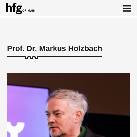
de
en
Prof. Dr. Markus Holzbach
Person
Vita
Projekte
News
Kalender