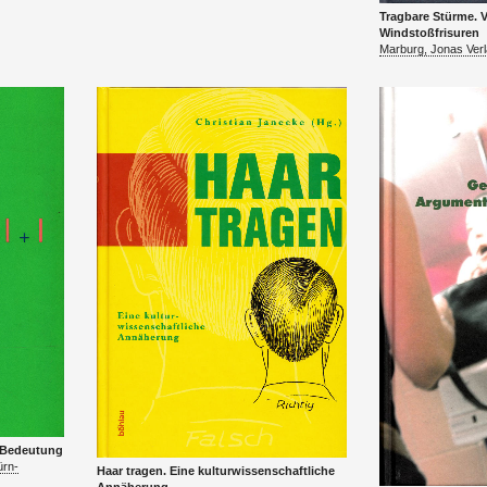
Trag­ba­re Stür­me. 
Wind­stoß­fri­su­ren
Mar­burg, Jonas Ver­
 Be­deu­tung
ürn­
Haar tra­gen. Eine kul­tur­wis­sen­schaft­li­che