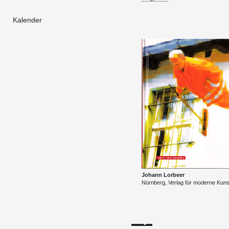
Kalender
Jo­hann Lor­beer
Nürn­berg, Ver­lag für mo­der­ne Kun