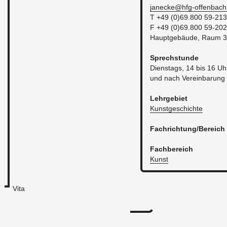
janecke@​hfg-​offenbach.
T +49 (0)69.800 59-213
F +49 (0)69.800 59-202
Haupt­ge­bäu­de, Raum 
Sprech­stun­de
Diens­tags, 14 bis 16 Uh
und nach Ver­ein­ba­rung
Lehr­ge­biet
Kunst­ge­schich­te
Fach­rich­tung/Be­reich
Fach­be­reich
Kunst
Vita