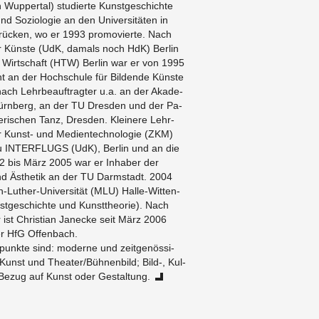
n Wup­per­tal) stu­dier­te Kunst­ge­schich­te
d So­zio­lo­gie an den Uni­ver­si­tä­ten in
ü­cken, wo er 1993 pro­mo­vier­te. Nach
der Küns­te (UdK, da­mals noch HdK) Ber­lin
 Wirt­schaft (HTW) Ber­lin war er von 1995
ent an der Hoch­schu­le für Bil­den­de Küns­te
ach Lehr­be­auf­trag­ter u.a. an der Aka­de­
Nürn­berg, an der TU Dres­den und der Pa­
e­ri­schen Tanz, Dres­den. Klei­ne­re Lehr­
r Kunst- und Me­di­en­tech­no­lo­gie (ZKM)
u IN­TER­FLUGS (UdK), Ber­lin und an die
2 bis März 2005 war er In­ha­ber der
und Äs­the­tik an der TU Darm­stadt. 2004
­tin-Lu­ther-Uni­ver­si­tät (MLU) Hal­le-Wit­ten­
t­ge­schich­te und Kunst­theo­rie). Nach
 ist Chris­ti­an Ja­n­ecke seit März 2006
er HfG Of­fen­bach.
unk­te sind: mo­der­ne und zeit­ge­nös­si­
Kunst und Thea­ter/Büh­nen­bild; Bild-, Kul­
n Bezug auf Kunst oder Ge­stal­tung.