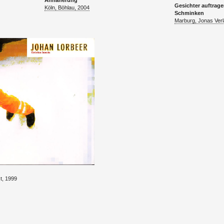
An­nä­he­rung
Ge­sich­ter auf­tra­
Köln, Böhlau, 2004
Schmin­ken
Mar­burg, Jonas Ver­
st, 1999