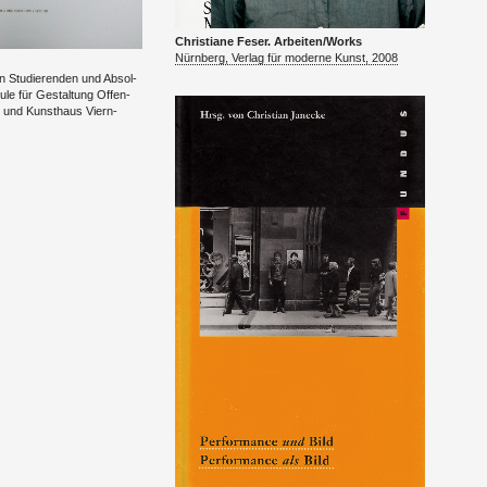
Chris­tia­ne Feser. Ar­bei­ten/Works
Nürn­berg, Ver­lag für mo­der­ne Kunst, 2008
n Stu­die­ren­den und Ab­sol­
le für Ge­stal­tung Of­fen­
n und Kunst­haus Viern­