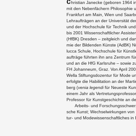
C
hris­ti­an Ja­n­ecke (ge­bo­ren 1964 i
mit den Ne­ben­fä­chern Phi­lo­so­phie un
Frank­furt am Main, Wien und Saar­br
Lehr­auf­trä­gen an der Uni­ver­si­tät 
und der Hoch­schu­le für Tech­nik und
bis 2001 Wis­sen­schaft­li­cher As­sis­t
(HfBK) Dres­den – zeit­gleich und da­n
mie der Bil­den­den Küns­te (AdBK) 
luc­ca Schu­le, Hoch­schu­le für Künst­l
auf­trä­ge führ­ten ihn ans Zen­trum fü
und an die HfG Karls­ru­he – sowie z
FH Jo­han­ne­um, Graz. Von April 200
Wella Stif­tungs­do­zen­tur für Mode 
er­folg­te die Ha­bi­li­ta­ti­on an der Mar
berg (
venia le­gen­di
für Neu­es­te Kuns
einem Jahr als Ver­tre­tungs­pro­fes­sor
Pro­fes­sor für Kunst­ge­schich­te an d
Ar­beits- und For­schungs­schwer­p
sche Kunst; Wech­sel­wir­kun­gen von 
tur- und Mo­de­wis­sen­schaft­li­ches i