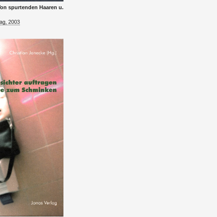
Von spur­ten­den Haa­ren u.
lag, 2003