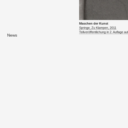
Ma­schen der Kunst
Sprin­ge, Zu Klam­pen, 2011
Teil­ver­öf­fent­li­chung in 2. Auf­la­ge a
News