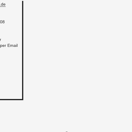
​de
308
r
 per Email