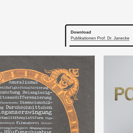
Down­load
Pu­bli­ka­tio­nen Prof. Dr. Ja­n­ecke