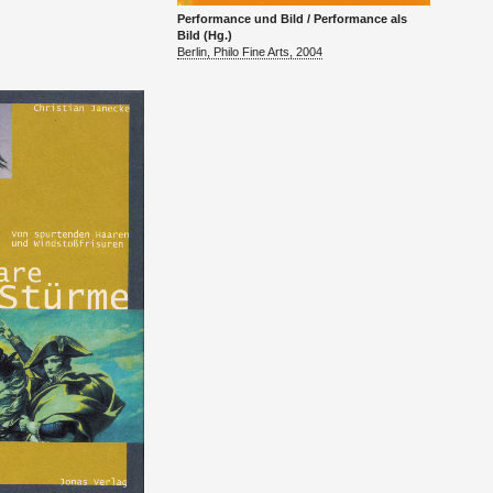
Per­for­mance und Bild / Per­for­mance als
Bild (Hg.)
Ber­lin, Philo Fine Arts, 2004