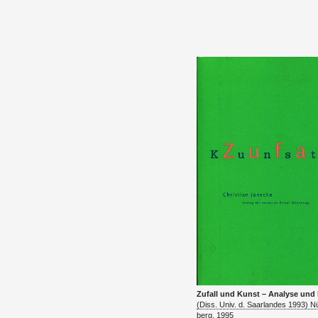
Zu­fall und Kunst – Ana­ly­se und
(Diss. Univ. d. Saar­lan­des 1993) N
berg, 1995