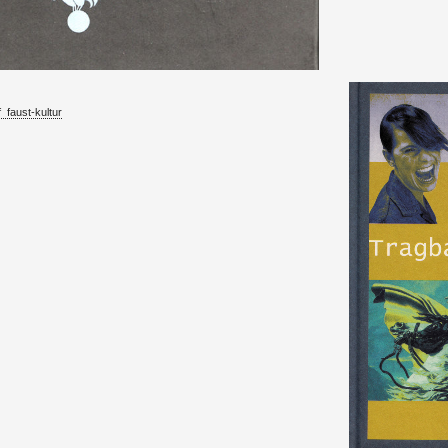
uf faust-kul­tur