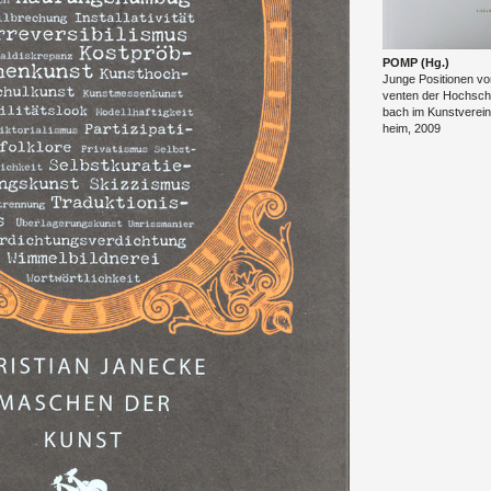
POMP (Hg.)
Junge Po­si­tio­nen vo
ven­ten der Hoch­schu­
bach im Kunst­ver­ei
heim, 2009