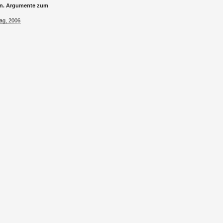
gen. Ar­gu­men­te zum
lag, 2006