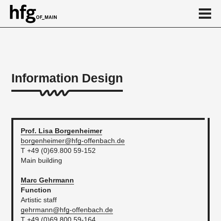
de
en
Information Design
About
...
Prof. Lisa
Borgenheimer
borgenheimer@hfg-offenbach.de
T +49 (0)69.800 59-152
Main building
Marc
Gehrmann
Function
Artistic staff
gehrmann@hfg-offenbach.de
T +49 (0)69.800 59-164