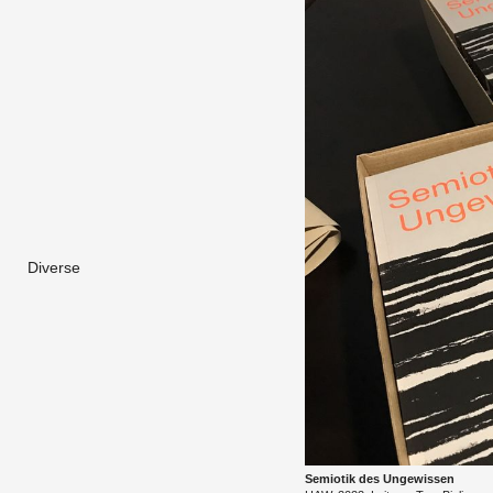
Diverse
Se­mio­tik des Un­ge­wis­sen