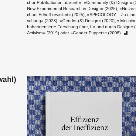
cher Pu­bli­ka­tio­nen, dar­un­ter: »Com­mu­ni­ty (&) De­sign
New Ex­pe­ri­men­tal Re­se­arch in De­sign« (2025), »Nut­zen 
cha­el Erl­hoff re­vi­si­ted« (2025), »SPE­CO­LO­GY – Zu einer
schung« (2023), »Gen­der (&) De­sign« (2020), »In­klu­si­on 
ha­be­ori­en­tier­te For­schung über, für und durch De­sign«
Ac­tivism« (2019) oder »Gen­der Pup­pets« (2008).
wahl)