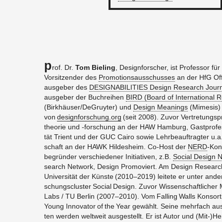
P
rof. Dr.
Tom Bie­ling
, De­si­gn­for­scher, ist Pro­fes­sor fü
Vor­sit­zen­der des
Pro­mo­ti­ons­aus­schus­ses
an der HfG Of­f
aus­ge­ber des
DE­SI­GNA­BI­LI­TIES De­sign Re­se­arch Jour­
aus­ge­ber der Buch­rei­hen
BIRD (Board of In­ter­na­tio­nal R
(Birk­häu­ser/De­Gruy­ter) und
De­sign Mea­nings
(Mi­me­sis) 
von
des​ignf​orsc​hung.​org
(seit 2008). Zuvor Ver­tre­tungs­pr
theo­rie und -for­schung an der HAW Ham­burg, Gast­pro­fes­
tät Tri­ent und der GUC Cairo sowie Lehr­be­auf­trag­ter u.a. 
schaft an der HAWK Hil­des­heim. Co-Host der
NERD
-Kon­
be­grün­der ver­schie­de­ner In­itia­ti­ven, z.B.
So­ci­al De­sign 
se­arch Net­work, De­sign Pro­mo­viert. Am De­sign Re­se­arc
Uni­ver­si­tät der Küns­te (2010–2019) lei­te­te er unter an­d
schungs­clus­ter So­ci­al De­sign. Zuvor Wis­sen­schaft­li­cher 
Labs / TU Ber­lin (2007–2010). Vom Fal­ling Walls Kon­sor
Young In­no­va­tor of the Year ge­wählt. Seine mehr­fach aus­
ten wer­den welt­weit aus­ge­stellt. Er ist Autor und (Mit-)Her