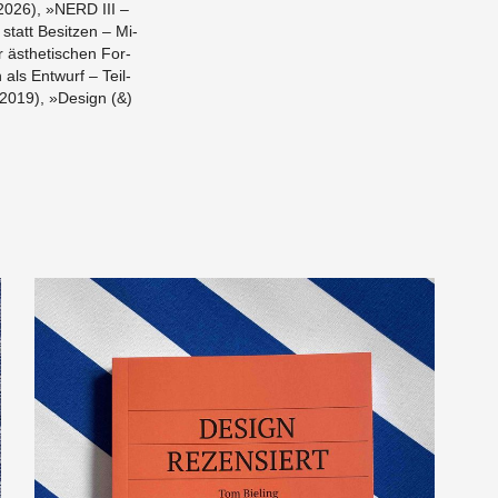
« (2026), »NERD III –
statt Be­sit­zen – Mi­
 äs­the­ti­schen For­
als Ent­wurf – Teil­
 (2019), »De­sign (&)