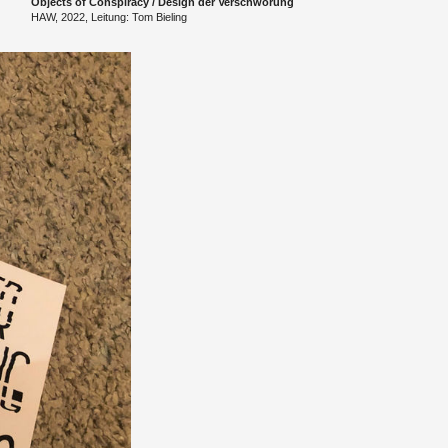
Ob­jects of Con­spi­ra­cy / De­sign der Ver­schwö­rung
HAW, 2022, Lei­tung: Tom Bie­ling