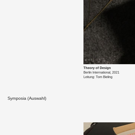
Theo­ry of De­sign
Ber­lin In­ter­na­tio­nal, 2021
​Lei­tung: Tom Bie­ling
Symposia (Auswahl)