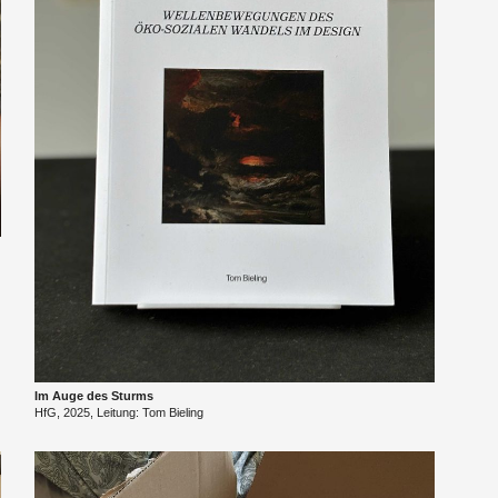
Im Auge des Sturms
​HfG, 2025, Lei­tung: Tom Bie­ling