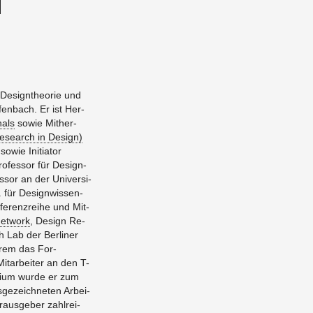
r De­sign­theo­rie und
en­bach. Er ist Her­
nals
sowie Mit­her­
e­se­arch in De­sign)
sowie In­itia­tor
o­fes­sor für De­sign­
sor an der Uni­ver­si­
für De­si­gn­wis­sen­
fe­renz­rei­he und Mit­
Net­work
, De­sign Re­
h Lab der Ber­li­ner
e­rem das For­
Mit­ar­bei­ter an den T-
­ti­um wurde er zum
ge­zeich­ne­ten Ar­bei­
­aus­ge­ber zahl­rei­