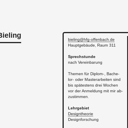
Bieling
bieling@​hfg-​offenbach.​de
Haupt­ge­bäu­de, Raum 311
Sprech­stun­de
nach Ver­ein­ba­rung
The­men für Di­plom-, Ba­che­
lor- oder Mas­ter­ar­bei­ten sind
bis spä­tes­tens drei Wo­chen
vor der An­mel­dung mit mir ab­
zu­stim­men.
Lehr­ge­biet
De­sign­theo­rie
De­si­gn­for­schung