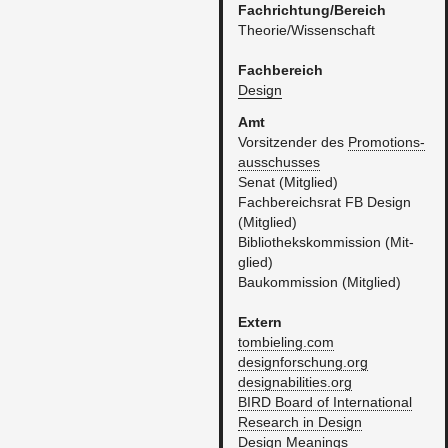
Fach­rich­tung/Be­reich
Theo­rie/Wis­sen­schaft
Fach­be­reich
De­sign
Amt
Vor­sit­zen­der des
Pro­mo­ti­ons­
aus­schus­ses
Senat (Mit­glied)
Fach­be­reichs­rat FB De­sign
(Mit­glied)
​Bi­blio­theks­kom­mis­si­on (Mit­
glied)
​Bau­kom­mis­si­on (Mit­glied)
Ex­tern
tombieling.​com
des​ignf​orsc​hung.​org
des​igna​bili​ties.​org
BIRD Board of In­ter­na­tio­nal
Re­se­arch in De­sign
De­sign Mea­nings