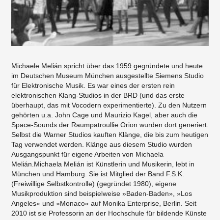
Michaele Melián spricht über das 1959 gegründete und heute
im Deutschen Museum München ausgestellte Siemens Studio
für Elektronische Musik. Es war eines der ersten rein
elektronischen Klang-Studios in der BRD (und das erste
überhaupt, das mit Vocodern experimentierte). Zu den Nutzern
gehörten u.a. John Cage und Maurizio Kagel, aber auch die
Space-Sounds der Raumpatroullie Orion wurden dort generiert.
Selbst die Warner Studios kauften Klänge, die bis zum heutigen
Tag verwendet werden. Klänge aus diesem Studio wurden
Ausgangspunkt für eigene Arbeiten von Michaela
Melián.Michaela Melián ist Künstlerin und Musikerin, lebt in
München und Hamburg. Sie ist Mitglied der Band F.S.K.
(Freiwillige Selbstkontrolle) (gegründet 1980), eigene
Musikproduktion sind beispielweise »Baden-Baden», »Los
Angeles« und »Monaco« auf Monika Enterprise, Berlin. Seit
2010 ist sie Professorin an der Hochschule für bildende Künste