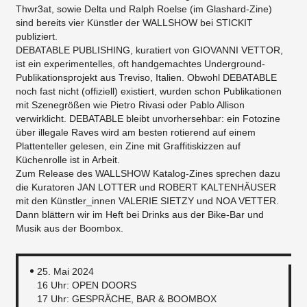
Thwr3at, sowie Delta und Ralph Roelse (im Glashard-Zine)
sind bereits vier Künstler der WALLSHOW bei STICKIT
publiziert.
DEBATABLE PUBLISHING, kuratiert von GIOVANNI VETTOR,
ist ein experimentelles, oft handgemachtes Underground-
Publikationsprojekt aus Treviso, Italien. Obwohl DEBATABLE
noch fast nicht (offiziell) existiert, wurden schon Publikationen
mit Szenegrößen wie Pietro Rivasi oder Pablo Allison
verwirklicht. DEBATABLE bleibt unvorhersehbar: ein Fotozine
über illegale Raves wird am besten rotierend auf einem
Plattenteller gelesen, ein Zine mit Graffitiskizzen auf
Küchenrolle ist in Arbeit.
Zum Release des WALLSHOW Katalog-Zines sprechen dazu
die Kuratoren JAN LOTTER und ROBERT KALTENHÄUSER
mit den Künstler_innen VALERIE SIETZY und NOA VETTER.
Dann blättern wir im Heft bei Drinks aus der Bike-Bar und
Musik aus der Boombox.
25. Mai 2024
16 Uhr: OPEN DOORS
17 Uhr: GESPRÄCHE, BAR & BOOMBOX