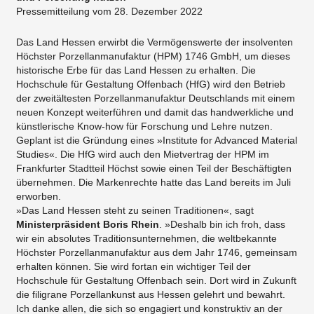
Pressemitteilung vom 28. Dezember 2022
Das Land Hessen erwirbt die Vermögenswerte der insolventen
Höchster Porzellanmanufaktur (HPM) 1746 GmbH, um dieses
historische Erbe für das Land Hessen zu erhalten. Die
Hochschule für Gestaltung Offenbach (HfG) wird den Betrieb
der zweitältesten Porzellanmanufaktur Deutschlands mit einem
neuen Konzept weiterführen und damit das handwerkliche und
künstlerische Know-how für Forschung und Lehre nutzen.
Geplant ist die Gründung eines »Institute for Advanced Material
Studies«. Die HfG wird auch den Mietvertrag der HPM im
Frankfurter Stadtteil Höchst sowie einen Teil der Beschäftigten
übernehmen. Die Markenrechte hatte das Land bereits im Juli
erworben.
»Das Land Hessen steht zu seinen Traditionen«, sagt
Ministerpräsident Boris Rhein
. »Deshalb bin ich froh, dass
wir ein absolutes Traditionsunternehmen, die weltbekannte
Höchster Porzellanmanufaktur aus dem Jahr 1746, gemeinsam
erhalten können. Sie wird fortan ein wichtiger Teil der
Hochschule für Gestaltung Offenbach sein. Dort wird in Zukunft
die filigrane Porzellankunst aus Hessen gelehrt und bewahrt.
Ich danke allen, die sich so engagiert und konstruktiv an der