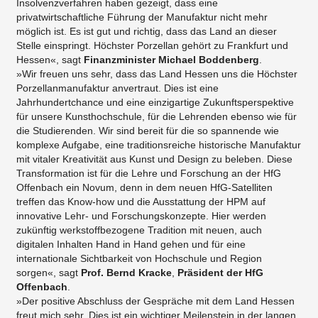
Insolvenzverfahren haben gezeigt, dass eine
privatwirtschaftliche Führung der Manufaktur nicht mehr
möglich ist. Es ist gut und richtig, dass das Land an dieser
Stelle einspringt. Höchster Porzellan gehört zu Frankfurt und
Hessen«, sagt
Finanzminister Michael Boddenberg
.
»Wir freuen uns sehr, dass das Land Hessen uns die Höchster
Porzellanmanufaktur anvertraut. Dies ist eine
Jahrhundertchance und eine einzigartige Zukunftsperspektive
für unsere Kunsthochschule, für die Lehrenden ebenso wie für
die Studierenden. Wir sind bereit für die so spannende wie
komplexe Aufgabe, eine traditionsreiche historische Manufaktur
mit vitaler Kreativität aus Kunst und Design zu beleben. Diese
Transformation ist für die Lehre und Forschung an der HfG
Offenbach ein Novum, denn in dem neuen HfG-Satelliten
treffen das Know-how und die Ausstattung der HPM auf
innovative Lehr- und Forschungskonzepte. Hier werden
zukünftig werkstoffbezogene Tradition mit neuen, auch
digitalen Inhalten Hand in Hand gehen und für eine
internationale Sichtbarkeit von Hochschule und Region
sorgen«, sagt
Prof. Bernd Kracke
,
Präsident der HfG
Offenbach
.
»Der positive Abschluss der Gespräche mit dem Land Hessen
freut mich sehr. Dies ist ein wichtiger Meilenstein in der langen