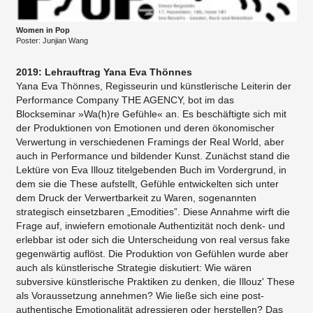
Women in Pop
Poster: Junjian Wang
2019: Lehrauftrag Yana Eva Thönnes
Yana Eva Thönnes, Regisseurin und künstlerische Leiterin der
Performance Company THE AGENCY, bot im das
Blockseminar »Wa(h)re Gefühle« an. Es beschäftigte sich mit
der Produktionen von Emotionen und deren ökonomischer
Verwertung in verschiedenen Framings der Real World, aber
auch in Performance und bildender Kunst. Zunächst stand die
Lektüre von Eva Illouz titelgebenden Buch im Vordergrund, in
dem sie die These aufstellt, Gefühle entwickelten sich unter
dem Druck der Verwertbarkeit zu Waren, sogenannten
strategisch einsetzbaren „Emodities”. Diese Annahme wirft die
Frage auf, inwiefern emotionale Authentizität noch denk- und
erlebbar ist oder sich die Unterscheidung von real versus fake
gegenwärtig auflöst. Die Produktion von Gefühlen wurde aber
auch als künstlerische Strategie diskutiert: Wie wären
subversive künstlerische Praktiken zu denken, die Illouz' These
als Voraussetzung annehmen? Wie ließe sich eine post-
authentische Emotionalität adressieren oder herstellen? Das