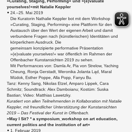
»Curating, Staging, Performing« und »(e)valuate
yourselves!«mit Natalie Keppler
24.–25. Mai 2019
Die Kuratorin Nathalie Keppler bot mit dem Workshop
»Curating, Staging, Performing« eine Plattform für den
Austausch über den Wert der eigenen Arbeit und damit
verbundene Fragen nach (künstlerischen) Identitäten und
körperlichem Ausdruck. Die
gemeinsam konzipierte performative Präsentation
»(e)valuate yourselves!« war öffentlich im Rahmen der
Offenbacher Kunstansichten 2019 zu sehen.
Mit Performances von: Damla Ar, Pia von Strelow, Yaching
Cheung, Ronja Gerstadt, Weronika Jolanta Ląd, Maral
Müdok, Esther Poppe, Alla Popp, Fanyu Bu.
Tanz: Kenny Sang, Nikolas Etzel, Amparo Lippek, Cara
Schmitz; Soundtrack: Alex Damboianu; Kostüm: Suska
Bastian; Video: ​Matthias Lawetzky.
Kuratiert von allen Teilnehmenden in Kollaboration mit Natalie
Keppler​, mit freundlicher Unterstützung der Kunstansichten
2019 – Das Festival der Kunst in Offenbach.
»May I Sit? * a symposium_workshop on art education,
current politics and the institution of art«
1. Februar 2019