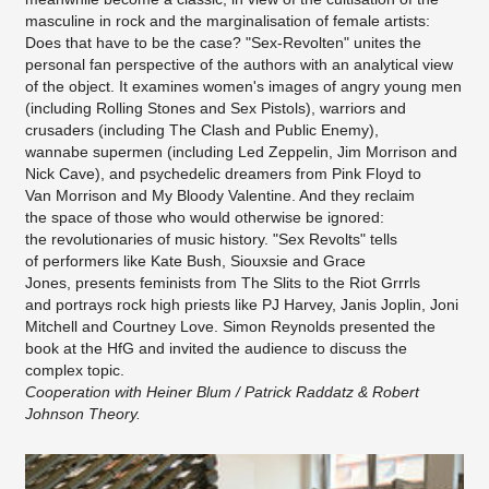
masculine in rock and the marginalisation of female artists:
Does that have to be the case? "Sex-Revolten" unites the
personal fan perspective of the authors with an analytical view
of the object. It examines women's images of angry young men
(including Rolling Stones and Sex Pistols), warriors and
crusaders (including The Clash and Public Enemy),
wannabe supermen (including Led Zeppelin, Jim Morrison and
Nick Cave), and psychedelic dreamers from Pink Floyd to
Van Morrison and My Bloody Valentine. And they reclaim
the space of those who would otherwise be ignored:
the revolutionaries of music history. "Sex Revolts" tells
of performers like Kate Bush, Siouxsie and Grace
Jones, presents feminists from The Slits to the Riot Grrrls
and portrays rock high priests like PJ Harvey, Janis Joplin, Joni
Mitchell and Courtney Love. Simon Reynolds presented the
book at the HfG and invited the audience to discuss the
complex topic.
Cooperation with Heiner Blum / Patrick Raddatz & Robert
Johnson Theory.