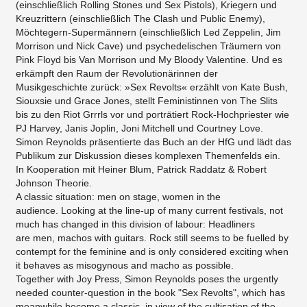
(einschließlich Rolling Stones und Sex Pistols), Kriegern und
Kreuzrittern (einschließlich The Clash und Public Enemy),
Möchtegern-Supermännern (einschließlich Led Zeppelin, Jim
Morrison und Nick Cave) und psychedelischen Träumern von
Pink Floyd bis Van Morrison und My Bloody Valentine. Und es
erkämpft den Raum der Revolutionärinnen der
Musikgeschichte zurück: »Sex Revolts« erzählt von Kate Bush,
Siouxsie und Grace Jones, stellt Feministinnen von The Slits
bis zu den Riot Grrrls vor und porträtiert Rock-Hochpriester wie
PJ Harvey, Janis Joplin, Joni Mitchell und Courtney Love.
Simon Reynolds präsentierte das Buch an der HfG und lädt das
Publikum zur Diskussion dieses komplexen Themenfelds ein.
In Kooperation mit Heiner Blum, Patrick Raddatz & Robert
Johnson Theorie.
A classic situation: men on stage, women in the
audience. Looking at the line-up of many current festivals, not
much has changed in this division of labour: Headliners
are men, machos with guitars. Rock still seems to be fuelled by
contempt for the feminine and is only considered exciting when
it behaves as misogynous and macho as possible.
Together with Joy Press, Simon Reynolds poses the urgently
needed counter-question in the book "Sex Revolts", which has
meanwhile become a classic, in view of the cultisation of the