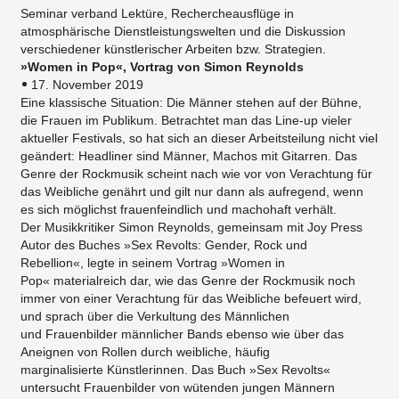
Seminar verband Lektüre, Rechercheausflüge in
atmosphärische Dienstleistungswelten und die Diskussion
verschiedener künstlerischer Arbeiten bzw. Strategien.
»Women in Pop«, Vortrag von Simon Reynolds
17. November 2019
Eine klassische Situation: Die Männer stehen auf der Bühne,
die Frauen im Publikum. Betrachtet man das Line-up vieler
aktueller Festivals, so hat sich an dieser Arbeitsteilung nicht viel
geändert: Headliner sind Männer, Machos mit Gitarren. Das
Genre der Rockmusik scheint nach wie vor von Verachtung für
das Weibliche genährt und gilt nur dann als aufregend, wenn
es sich möglichst frauenfeindlich und machohaft verhält.
Der Musikkritiker Simon Reynolds, gemeinsam mit Joy Press
Autor des Buches »Sex Revolts: Gender, Rock und
Rebellion«, legte in seinem Vortrag »Women in
Pop« materialreich dar, wie das Genre der Rockmusik noch
immer von einer Verachtung für das Weibliche befeuert wird,
und sprach über die Verkultung des Männlichen
und Frauenbilder männlicher Bands ebenso wie über das
Aneignen von Rollen durch weibliche, häufig
marginalisierte Künstlerinnen. Das Buch »Sex Revolts«
untersucht Frauenbilder von wütenden jungen Männern