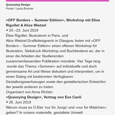
Queerying Design
Poster: Laura Brunner
»OFF Borders – Summer Edition«, Workshop mit Elise
Rigollet & Alice Wietzel
20.–23. Juni 2019
Élise Rigollet, Illustratorin in Paris, und
Alice Wietzel,Grafikdesignerin in Glasgow, boten mit »OFF
Borders – Summer Edition« einen offenen Workshop für
Illustration, Siebdruck-Workshop und Buchbinderei an, der in
einer die Arbeiten der Studierenden
zusammenfassenden Publikation mündete. Vier Tage lang
wurde das Thema »Sommer« auf individuelle und doch
gemeinsame Art und Weise diskutiert und interpretiert, um in
einen Dialog mit bestimmten Verfügbaren
Gestaltungswerkzeugen sowie den gestalterischen Entwürfen
der jeweils anderen zu treten.
Organisiert von Anna Richter.
»Queerying Design«, Vortrag von Ece Canli
26. Juni 2019
Warum muss es Ü-Eier ‘nur für Jungs’ und »nur für Mädchen«
geben? In unsere materielle, gestaltete Umwelt