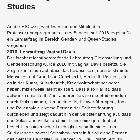
Studies
An der HfG wird, wird finanziert aus Mitteln des
Professorinnenprogramms II des Bundes, seit 2016 regelmäßig
ein Lehrauftrag im Bereich Gender- und Queer-Studies
vergeben.
2016: Lehrauftrag Vaginal Davis
Der fachbereichsübergreifende Lehrauftrag Gleichstellung und
Genderforschung wurde 2016 mit Vaginal Davis besetzt. Sie
zeigte zum einen auf, dass das Bewusstsein, dass bestimmte
Menschen auf Grund von Geschlecht, Herkunft, Religion, etc.
es in der Kunst, Kulturbetrieb, Kreativwirtschaft schwerer
haben, mittlerweile latent existiert. Dass also klar ist, dass
»etwas« schief läuft. Zum anderen ließ sie die Studierenden
durch Diskussionen, Reenactments, Filmvorführungen, Tanz
und Rollenspiele diverse Formen der Selbsterfahrung
durchleben und zeigt dadurch in der Selbsterfahrung auf, dass
das Selbst aus Vielfalt und nicht einer einzigen Identität
besteht. In spielerischer Leichtigkeit schaffte sie es, den
Studierenden sowohl Selbstbewusstsein für all diese Formen
des Selbst als Künstler_in, Denker_in, Frau, Mann, etc. zu