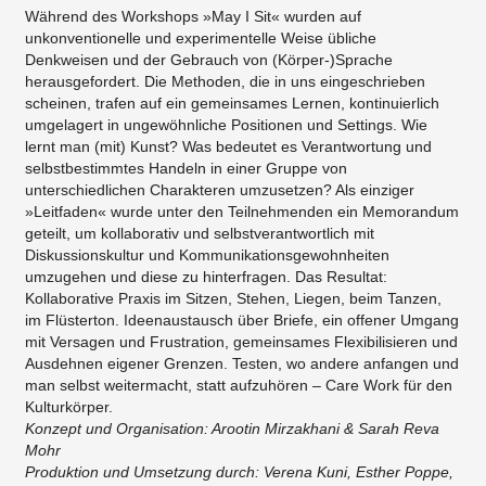
Während des Workshops »May I Sit« wurden auf
unkonventionelle und experimentelle Weise übliche
Denkweisen und der Gebrauch von (Körper-)Sprache
herausgefordert. Die Methoden, die in uns eingeschrieben
scheinen, trafen auf ein gemeinsames Lernen, kontinuierlich
umgelagert in ungewöhnliche Positionen und Settings. Wie
lernt man (mit) Kunst? Was bedeutet es Verantwortung und
selbstbestimmtes Handeln in einer Gruppe von
unterschiedlichen Charakteren umzusetzen? Als einziger
»Leitfaden« wurde unter den Teilnehmenden ein Memorandum
geteilt, um kollaborativ und selbstverantwortlich mit
Diskussionskultur und Kommunikationsgewohnheiten
umzugehen und diese zu hinterfragen. Das Resultat:
Kollaborative Praxis im Sitzen, Stehen, Liegen, beim Tanzen,
im Flüsterton. Ideenaustausch über Briefe, ein offener Umgang
mit Versagen und Frustration, gemeinsames Flexibilisieren und
Ausdehnen eigener Grenzen. Testen, wo andere anfangen und
man selbst weitermacht, statt aufzuhören – Care Work für den
Kulturkörper.
Konzept und Organisation: Arootin Mirzakhani & Sarah Reva
Mohr
Produktion und Umsetzung durch: Verena Kuni, Esther Poppe,