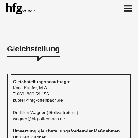
de
en
Gleichstellung
Gleichstellung
Richtlinie zur Allgemeinen Gleichbehandlung
HfG - Ein sicherer Raum für Kreativität
Gleichstellungsbeauftragte
Katja Kupfer, M.A.
Gendergerechte Sprache
T 069. 800 59 156
kupfer@hfg-offenbach.de
Lehraufträge Gender- und Queer-Studies
Dr. Ellen Wagner (Stellvertreterin)
Awareness Preis
wagner@hfg-offenbach.de
Awareness Talks
Umsetzung gleichstellungsfördernder Maßnahmen
Kalender
Dr. Ellen Wagner