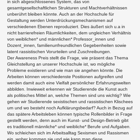
in sich abgeschlossenes System, das von
gesamtgesellschaftlichen Strukturen und Machtverhältnissen
unberührt bleiben könnte. Auch an der Hochschule für
Gestaltung werden Unterdrückungsmechanismen auf
verschiedenen Ebenen reproduziert. Dies äußert sich u.a in
nicht barrierefreien Räumlichkeiten, dem ungleichen Verhältnis
von weiblichen* und männlichen* Professor_innen und
Dozent_innen, familienunfreundlichen Gegebenheiten sowie
latent rassistischen Vorurteilen und Zuschreibungen.
Der Awareness Preis stellt die Frage, wie präsent das Thema
Gleichstellung an unserer Hochschule ist, wo mögliche
Probleme existieren und wie man sie angehen könnte. Die
Arbeiten können verschiedenste Positionen aufgreifen und
werden damit auch eine Vielfalt persönlicher Erfahrungswelten
abbilden. Inwieweit erkennen wir Studierende die Kunst auch
als politisches Mittel an, welche Themen sind uns wichtig? Wie
gehen wir Studierende sexistischen und rassistischen Klischees
um und wo besteht noch Aufklärungsbedarf? Auch in Bezug auf
das spätere Arbeitsleben können typische Rollenbilder in Frage
gestellt werden, denn auch im Kunst- und Design-Betrieb gibt
es traditionell männliche* und weibliche* Berufe und Aufgaben.
Wo schleichen sich im Arbeitsalltag Sexismen und Rassismen
ein, woher kommen sie und wie kann man diese