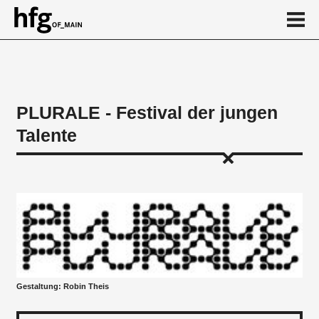
de
en
PLURALE - Festival der jungen
Talente
Über
Ansprechpartnerinnen
Kalender
News
...
Gestaltung: Robin Theis