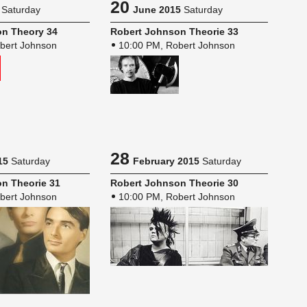
20
Saturday
June 2015
Saturday
n The­ory 34
Robert John­son The­o­rie 33
bert Johnson
10:00 PM, Robert Johnson
28
15
Saturday
February 2015
Saturday
n The­o­rie 31
Robert John­son The­o­rie 30
bert Johnson
10:00 PM, Robert Johnson