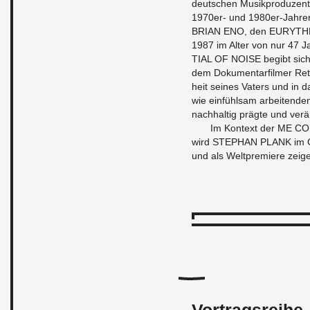
deutschen Musikpro­duzen
1970er- und 1980er-Jahre
BRIAN ENO, den EU­RY­TH­
1987 im Alter von nur 47 
TIAL OF NOISE be­g­ibt s
dem Doku­men­tarfilmer Ret
heit seines Vaters und in 
wie einfühlsam ar­bei­t­en­
nach­haltig prägte und verä
Im Kon­text der ME CON
wird STEPHAN PLANK im G
und als Welt­premiere zeig
Vortragsreihe