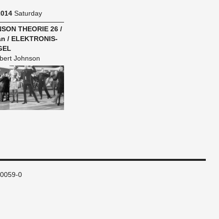
2014
Saturday
ON THE­O­RIE 26 /
n / ELEK­TRO­N­IS­
GEL
bert Johnson
80059-0