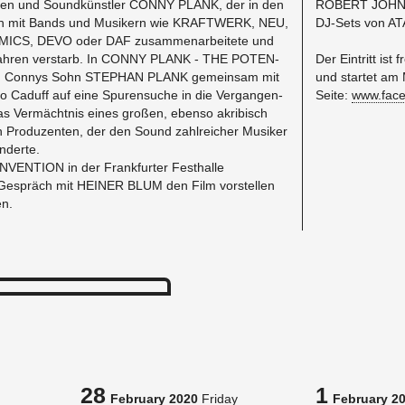
­ten und Soundkünstler CONNY PLANK, der in den
ROBERT JOHN­
n mit Bands und Musik­ern wie KRAFTWERK, NEU,
DJ-Sets von AT
MICS, DEVO oder DAF zusam­me­nar­beit­ete und
Jahren ver­starb. In CONNY PLANK - THE PO­TEN­
​Der Ein­tritt
ich Con­nys Sohn STEPHAN PLANK gemein­sam mit
und startet am 
o Caduff auf eine Spuren­suche in die Ver­gan­gen­
Seite:
www.​face
das Vermächt­nis eines großen, ebenso akribisch
den Pro­duzen­ten, der den Sound zahlre­icher Musiker
nderte.
­VEN­TION in der Frank­furter Fes­thalle
espräch mit HEINER BLUM den Film vorstellen
en.
28
1
February 2020
Friday
February 2