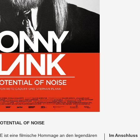
O­TEN­TIAL OF NOISE
ist eine filmis­che Hom­mage an den leg­endären
Im An­schluss