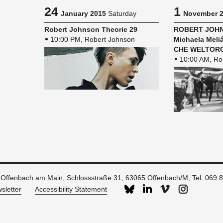
24
1
January 2015
Saturday
November 
Robert John­son The­o­rie 29
ROBERT JOHN­S
10:00 PM, Robert Johnson
Michaela Meliá
CHE WEL­TOR
10:00 AM, Ro
 Offenbach am Main, Schlossstraße 31, 63065 Offenbach/M, Tel. 069.
sletter
Accessibility Statement