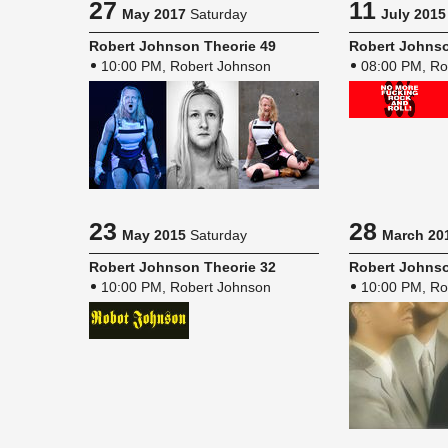
27
11
May 2017
Saturday
July 2015
Robert John­son The­o­rie 49
Robert John­so
10:00 PM, Robert Johnson
08:00 PM, Ro
23
28
May 2015
Saturday
March 20
Robert John­son The­o­rie 32
Robert John­so
10:00 PM, Robert Johnson
10:00 PM, Ro