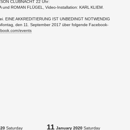
SON CLUB­NACHT 22 Uhr:
A und ROMAN FLÜGEL, Video-In­stal­la­tion: KARL KLIEM.
 ist frei. EINE AKKRED­I­TIERUNG IST UNBE­D­INGT NOTWENDIG
Mon­tag, den 11. Sep­tem­ber 2017 über fol­gende Face­book-
book.​com/​events
11
020
Saturday
January 2020
Saturday