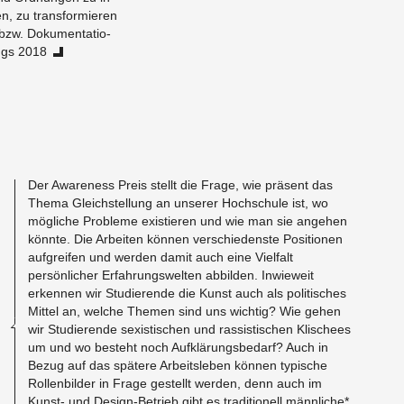
en, zu trans­formieren
bzw. Doku­men­ta­tio­
ngs 2018
Der Aware­ness Preis stellt die Frage, wie präsent das
Thema Gle­ich­stel­lung an un­serer Hochschule ist, wo
mögliche Prob­leme ex­istieren und wie man sie ange­hen
könnte. Die Ar­beiten können ver­schieden­ste Po­si­tio­nen
auf­greifen und wer­den damit auch eine Vielfalt
persönlicher Er­fahrungswel­ten ab­bilden. In­wieweit
erken­nen wir Studierende die Kunst auch als poli­tis­ches
Mit­tel an, welche The­men sind uns wichtig? Wie gehen
wir Studierende sex­is­tis­chen und ras­sis­tis­chen Klis­chees
um und wo besteht noch Aufklärungs­be­darf? Auch in
Bezug auf das spätere Ar­beit­sleben können typ­is­che
Rol­len­bilder in Frage gestellt wer­den, denn auch im
Kunst- und De­sign-Be­trieb gibt es tra­di­tionell männliche*