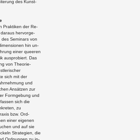
iterung des Kun­st­
e
en Prak­tiken der Re­
 da­raus her­vorge­
 des Sem­i­nars von
i­men­sio­nen hin un­
führung einer queeren
ik aus­pro­biert. Das
g von The­o­rie-
t­lerischer
e sich mit der
n Wahrnehmung und
s­chen Ansätzen zur
cher For­mge­bung und
­fassen sich die
nkreten, zu
Praxis bzw. Ord­
men einer eige­nen
suchen und auf sie
k­eln Strate­gien, die
d Ord­nun­gen zu in­