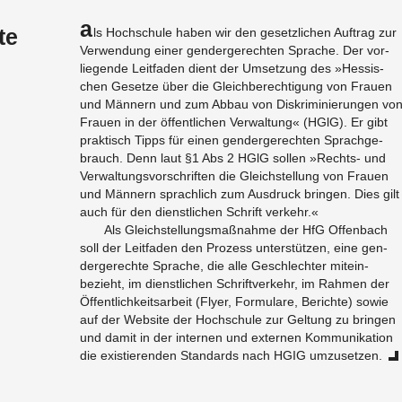
A
te
ls Hochschule haben wir den geset­zlichen Auf­trag zur
Ver­wen­dung einer gen­derg­erechten Sprache. Der vor­
liegende Leit­faden dient der Um­set­zung des »Hes­sis­
chen Gesetze über die Gle­ich­berech­ti­gung von Frauen
und Männern und zum Abbau von Diskri­m­inierun­gen vo
Frauen in der öffentlichen Ver­wal­tung« (HGlG). Er gibt
prak­tisch Tipps für einen gen­derg­erechten Sprachge­
brauch. Denn laut §1 Abs 2 HGlG sollen »Rechts- und
Ver­wal­tungsvorschriften die Gle­ich­stel­lung von Frauen
und Männern sprach­lich zum Aus­druck brin­gen. Dies gilt
auch für den di­en­stlichen Schrift verkehr.«
Als Gle­ich­stel­lungsmaßnahme der HfG Of­fen­bach
soll der Leit­faden den Prozess un­ter­stützen, eine gen­
derg­erechte Sprache, die alle Geschlechter mitein­
bezieht, im di­en­stlichen Schriftverkehr, im Rah­men der
Öffentlichkeit­sar­beit (Flyer, For­mu­lare, Berichte) sowie
auf der Web­site der Hochschule zur Gel­tung zu brin­gen
und damit in der in­ter­nen und ex­ter­nen Kom­mu­nika­tion
die ex­istieren­den Stan­dards nach HGIG umzuset­zen.