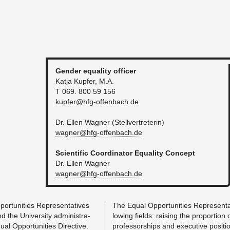
Gen­der equal­ity of­fi­cer
Katja Kupfer, M.A.
T 069. 800 59 156
kupfer@​hfg-​offenbach.​de
Dr. Ellen Wag­ner (Stel­lvertreterin)
wagner@​hfg-​offenbach.​de
Sci­en­tific Co­or­di­na­tor Equal­ity Con­cept
Dr. Ellen Wag­ner
wagner@​hfg-​offenbach.​de
r­tu­ni­ties Rep­re­sen­ta­tives
The Equal Op­por­tu­ni­ties Rep­re­sen­t
d the Uni­ver­sity ad­min­is­tra­
low­ing fields: rais­ing the pro­por­tio
al Op­por­tu­ni­ties Di­rec­tive.
pro­fes­sor­ships and ex­ec­u­tive po­si­