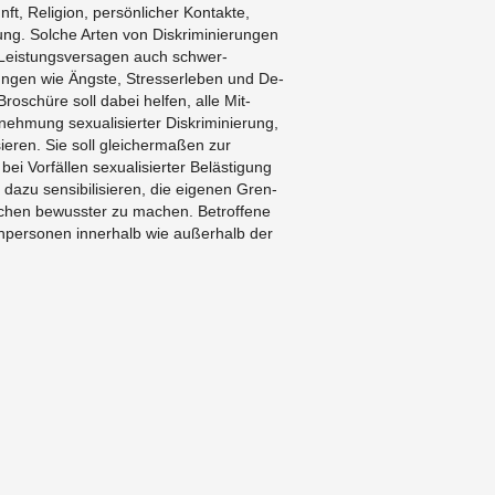
ft, Re­li­gion, persönlicher Kon­takte,
rung. Solche Arten von Diskri­m­inierun­gen
eis­tungsver­sagen auch schw­er­
gun­gen wie Ängste, Stresser­leben und De­
roschüre soll dabei helfen, alle Mit­
hmung sex­u­al­isierter Diskri­m­inierung,
isieren. Sie soll gle­ichermaßen zur
 bei Vorfällen sex­u­al­isierter Belästi­gung
dazu sen­si­bil­isieren, die eige­nen Gren­
chen be­wusster zu machen. Be­trof­fene
er­so­nen in­ner­halb wie außer­halb der