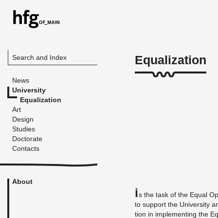
Equalization
Search and Index
News
University
Equalization
Art
Design
Studies
Doctorate
Contacts
About
i
s the task of the Equal Op­po
to sup­port the Uni­ver­sity an
tion in im­ple­ment­ing the Equ