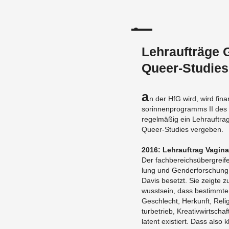
Lehraufträge 
Queer-Studies
A
n der HfG wird, wird fi­na
sorin­nen­pro­gramms II des
regelmäßig ein Lehrauf­trag
Queer-Stud­ies vergeben.
2016: Lehrauf­trag Vagi­na
Der fach­bere­ichsübergreife
lung und Gen­der­forschung
Davis be­setzt. Sie zeigte 
wusst­sein, dass bes­timmt
Geschlecht, Herkunft, Re­li­
turbe­trieb, Kreativwirtschaf
la­tent ex­istiert. Dass also