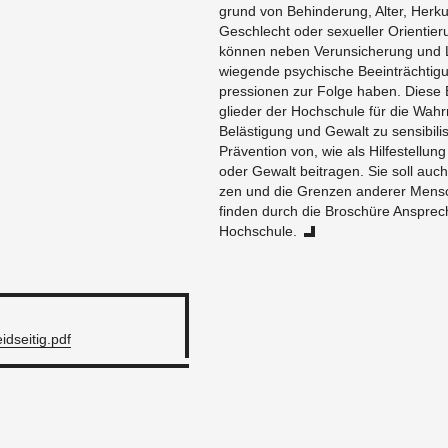
grund von Be­hin­derung, Alter, Herkun
Geschlecht oder sex­ueller Ori­en­tie
können neben Verun­sicherung und L
wiegende psy­chis­che Beeinträch­ti­
pres­sio­nen zur Folge haben. Diese B
glieder der Hochschule für die Wahrne
Belästi­gung und Gewalt zu sen­si­bil­
Präven­tion von, wie als Hil­festel­lung
oder Gewalt beitra­gen. Sie soll auch 
zen und die Gren­zen an­derer Men­s
finden durch die Broschüre Ansprech­p
Hochschule.
­d­seitig.pdf