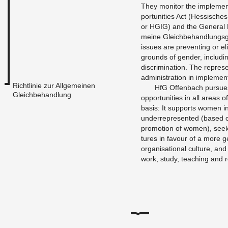
They mon­i­tor the im­ple­me
por­tu­ni­ties Act (Hes­sis­che
or HGIG) and the Gen­eral E
meine Gle­ich­be­hand­lungs­g
is­sues are pre­vent­ing or elim
grounds of gen­der, in­clud­in
dis­crim­i­na­tion. The rep­re­s
ad­min­is­tra­tion in im­ple­m
Richtlinie zur Allgemeinen
HfG Of­fen­bach pur­sues
Gleichbehandlung
op­por­tu­ni­ties in all areas 
basis: It sup­ports women 
un­der­rep­re­sented (based o
pro­mo­tion of women), seeks
tures in favour of a more gen
or­gan­i­sa­tional cul­ture, and 
work, study, teach­ing and r