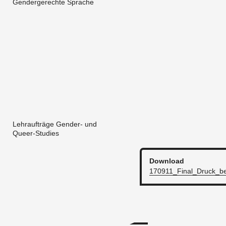
Gendergerechte Sprache
Lehraufträge Gender- und
Queer-Studies
Down­load
170911_­Fi­nal_­Druck­_bei