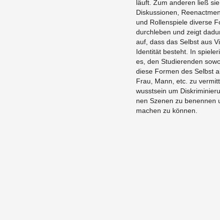
läuft. Zum an­deren ließ si
Diskus­sio­nen, Reen­act­me
und Rol­len­spiele di­verse 
durch­leben und zeigt dadur
auf, dass das Selbst aus Vie
Iden­tität besteht. In spieler
es, den Studieren­den sowohl
diese For­men des Selbst a
Frau, Mann, etc. zu ver­mit­
wusst­sein um Diskri­m­inie
nen Szenen zu be­nen­nen 
machen zu können.