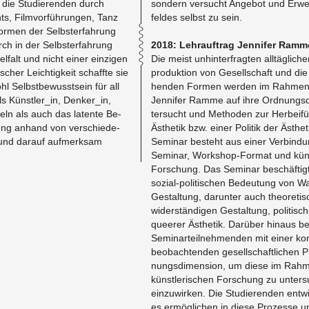
e die Studieren­den durch
son­dern ver­sucht Ange­bot und Er­we
nts, Filmvorführun­gen, Tanz
feldes selbst zu sein.
For­men der Selb­ster­fahrung
ch in der Selb­ster­fahrung
2018: Lehrauf­trag Jen­nifer Ramm
lfalt und nicht einer einzi­gen
Die meist un­hin­ter­fragten alltäglich
ischer Le­ichtigkeit schaffte sie
pro­duk­tion von Gesellschaft und die
 Selb­st­be­wusst­sein für all
hen­den For­men wer­den im Rah­men
ls Künstler_in, Denker_in,
Jen­nifer Ramme auf ihre Ord­nungs­d
teln als auch das la­tente Be­
ter­sucht und Meth­o­den zur Her­bei
rung an­hand von ver­schiede­
Ästhetik bzw. einer Poli­tik der Ästhet
und da­rauf aufmerk­sam
Sem­i­nar besteht aus einer Verbindun
Sem­i­nar, Work­shop-For­mat und küns
Forschung. Das Sem­i­nar beschäftigt
sozial-poli­tis­chen Be­deu­tung vo
Gestal­tung, darunter auch the­o­reti
widerständi­gen Gestal­tung, poli­tis­
queerer Ästhetik. Darüber hin­aus be
Sem­i­narteil­nehmenden mit einer ko
beobach­t­en­den gesellschaftlichen 
nungs­di­men­sion, um diese im Rah­
künst­lerischen Forschung zu un­ter­
einzuwirken. Die Studieren­den en­twic
es ermöglichen in diese Prozesse un