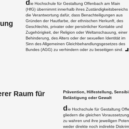
D
ie Hochschule für Gestal­tung Of­fen­bach am Main
(HfG) übern­immt in­ner­halb ihres Zuständigkeits­bere­ichs
die Ve­r­ant­wor­tung dafür, dass Be­nachteili­gun­gen aus
Gründen der Haut­farbe, der eth­nis­chen Herkunft, des
lung
Geschlechts, pri­vater oder persönlicher Kon­takte und
Zugehörigkeit, der Re­li­gion oder Weltan­schau­ung, einer
Be­hin­derung, des Al­ters oder der sex­uellen Iden­tität im
Sinn des All­ge­meinen Gle­ich­be­hand­lungs­ge­set­zes des
Bun­des (AGG) zu ver­hin­dern oder zu be­seit­i­gen sind.
erer Raum für
Präven­tion, Hil­festel­lung, Sen­si­bi
Belästi­gung oder Gewalt
D
ie Hochschule für Gestal­tung Of­fe
gliedern die gle­ichen Vo­raus­set­zun­
zu wahren und ihre jew­eili­gen Po­ten­t
weder di­rekte noch in­di­rekte Diskri­