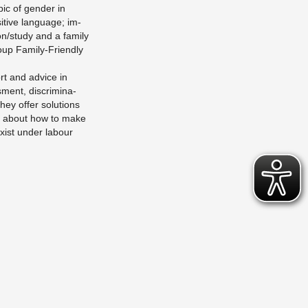
pic of gen­der in
i­tive lan­guage; im­
sion/study and a fam­ily
group Fam­ily-Friendly
ort and ad­vice in
­ment, dis­crim­i­na­
ey offer so­lu­tions
ion about how to make
xist under labour