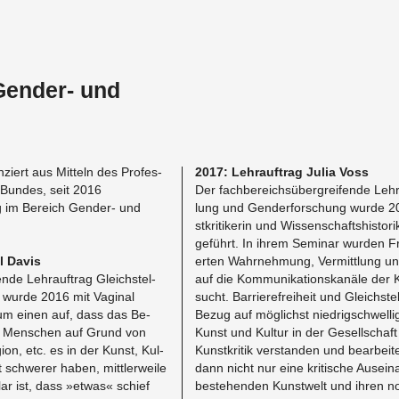
Gender- und
nziert aus Mit­teln des Pro­fes­
2017: Lehrauf­trag Julia Voss
 Bun­des, seit 2016
Der fach­bere­ichsübergreifende Lehrau
 im Bere­ich Gen­der- und
lung und Gen­der­forschung wurde 2
stkri­tik­erin und Wis­senschaft­shis­tor
geführt. In ihrem Sem­i­nar wur­den Fr
l Davis
erten Wahrnehmung, Ver­mit­tlung u
nde Lehrauf­trag Gle­ich­stel­
auf die Kom­mu­nika­tion­skanäle der Kun
 wurde 2016 mit Vagi­nal
sucht. Bar­ri­ere­frei­heit und Gle­ich­st
zum einen auf, dass das Be­
Bezug auf möglichst niedrigschwelli
e Men­schen auf Grund von
Kunst und Kul­tur in der Gesellschaft
gion, etc. es in der Kunst, Kul­
Kun­stkri­tik ver­standen und bear­beitet.
t schw­erer haben, mit­tler­weile
dann nicht nur eine kri­tis­che Au­sein
 klar ist, dass »etwas« schief
beste­hen­den Kunst­welt und ihren n