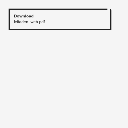
Down­load
leifaden_web.pdf
n