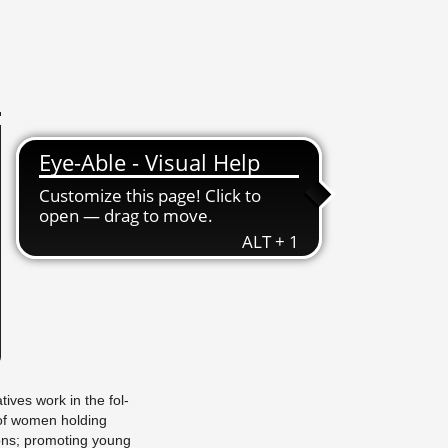
a­tives work in the fol­
n of women hold­ing
tions; pro­mot­ing young