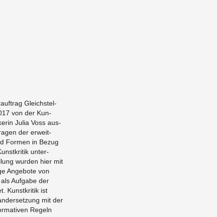
f­trag Gle­ich­stel­
017 von der Kun­
ik­erin Julia Voss aus­
a­gen der er­weit­
nd For­men in Bezug
­stkri­tik un­ter­
el­lung wur­den hier mit
ge Ange­bote von
 als Auf­gabe der
 Kun­stkri­tik ist
an­der­set­zung mit der
or­ma­tiven Regeln