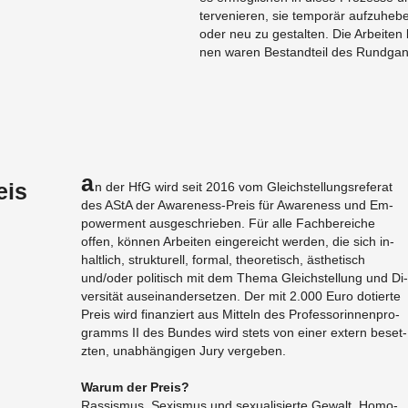
ter­ve­nieren, sie tem­porär aufzuheb
oder neu zu gestal­ten. Die Ar­beiten 
nen waren Be­standteil des Rundga
A
eis
n der HfG wird seit 2016 vom Gle­ich­stel­lungsreferat
des AStA der Aware­ness-Preis für Aware­ness und Em­
pow­er­ment aus­geschrieben. Für alle Fach­bere­iche
offen, können Ar­beiten ein­gere­icht wer­den, die sich in­
haltlich, struk­turell, for­mal, the­o­retisch, ästhetisch
und/oder poli­tisch mit dem Thema Gle­ich­stel­lung und Di­
ver­sität au­seinan­der­set­zen. Der mit 2.000 Euro dotierte
Preis wird fi­nanziert aus Mit­teln des Pro­fes­sorin­nen­pro­
gramms II des Bun­des wird stets von einer ex­tern be­set­
zten, unabhängi­gen Jury vergeben.
Warum der Preis?
Ras­sis­mus, Sex­is­mus und sex­u­al­isierte Gewalt, Homo-