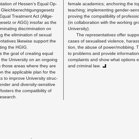
n­ta­tion of Hes­sen’s Equal Op­
fe­male aca­d­e­mics; an­chor­ing the to
s Gle­ich­berech­ti­gungs­ge­setz
teach­ing; im­ple­ment­ing gen­der-sen­s
qual Treat­ment Act (All­ge­
prov­ing the com­pat­i­bil­ity of pro­fes­
e­setz or AGG) in­so­far as the
(in col­lab­o­ra­tion with the work­ing 
­i­nat­ing dis­crim­i­na­tion on
Uni­ver­sity).
g the elim­i­na­tion of sex­ual
The rep­re­sen­ta­tives offer sup­p
en­ta­tives like­wise sup­port the
cases of sex­u­alised vi­o­lence, ha­rass
ent­ing the HGIG.
tion, the abuse of power/mob­bing. Th
 the goal of cre­at­ing equal
to prob­lems and pro­vide in­for­ma­t
of the Uni­ver­sity on an on­go­ing
com­plaints and show what op­tions e
in those areas where they are
and crim­i­nal law.
n the ap­plic­a­ble plan for the
 to im­prove Uni­ver­sity struc­
­der and di­ver­sity-sen­si­tive
fos­ters the com­pat­i­bil­ity of
e­search.