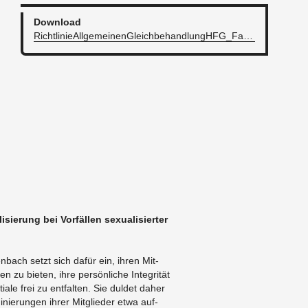
Down­load
Richtlin­ieAll­ge­meinen­Gle­ich­be­hand­lungH­FG_­Fas­sung_261017.pdf
l­isierung bei Vorfällen sex­u­al­isierter
n­bach setzt sich dafür ein, ihren Mit­
gen zu bi­eten, ihre persönliche In­tegrität
iale frei zu ent­fal­ten. Sie duldet daher
m­inierun­gen ihrer Mit­glieder etwa auf­