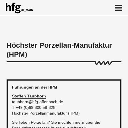
de
en
Höchster Porzellan-Manufaktur
(HPM)
About
Produktion
Forschung und Lehre
Residency-Programm
Führungen an der HPM
Geschichte der HPM
Steffen
Taubhorn
taubhorn@hfg-offenbach.de
News
T +49 (0)69.800 59-328
Höchster Porzellanmanufaktur (HPM)
...
Sie lieben Porzellan? Sie möchten mehr über die