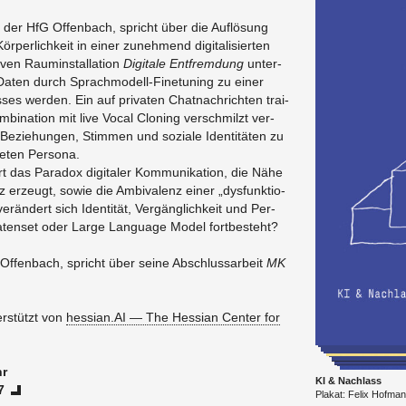
an der HfG Of­fen­bach, spricht über die Auf­lö­sung
­per­lich­keit in einer zu­neh­mend di­gi­ta­li­sier­ten
­ven Raum­in­stal­la­ti­on
Di­gi­ta­le Ent­frem­dung
un­ter­
 Daten durch Sprach­mo­dell-Fi­n­etu­ning zu einer
­ses wer­den. Ein auf pri­va­ten Chat­nach­rich­ten trai­
­bi­na­ti­on mit live Vocal Clo­n­ing ver­schmilzt ver­
e­zie­hun­gen, Stim­men und so­zia­le Iden­ti­tä­ten zu
e­ten Per­so­na.
rt das Pa­ra­dox di­gi­ta­ler Kom­mu­ni­ka­ti­on, die Nähe
z er­zeugt, sowie die Am­bi­va­lenz einer „dys­funk­tio­
er­än­dert sich Iden­ti­tät, Ver­gäng­lich­keit und Per­
Da­ten­set oder Large Lan­gua­ge Model fort­be­steht?
f­fen­bach, spricht über seine Ab­schluss­ar­beit
MK
er­stützt von
hessian.​AI — The Hes­sian Cen­ter for
hr
KI & Nach­lass
7
Pla­kat: Felix Hof­ma