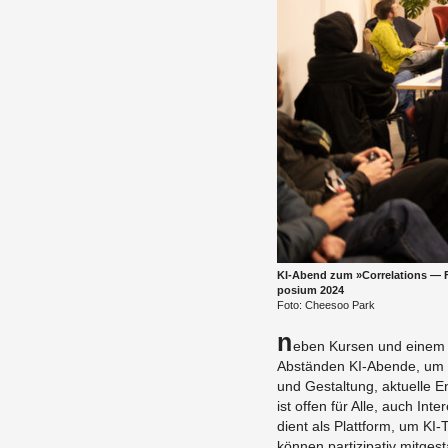
KI-Abend zum »Cor­re­la­ti­ons —
po­si­um 2024
Foto: Cheesoo Park
N
eben Kur­sen und einem of­
Ab­stän­den KI-Aben­de, um 
und Ge­stal­tung, ak­tu­el­l
ist offen für Alle, auch In­ter
dient als Platt­form, um KI-
kön­nen par­ti­zi­pa­tiv mit­ge