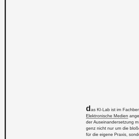
D
as KI-Lab ist im Fach­be
Elek­tro­ni­sche Me­di­en
an­ge
der Aus­ein­an­der­set­zung mit
genz nicht nur um die bloße
für die ei­ge­ne Pra­xis, son­