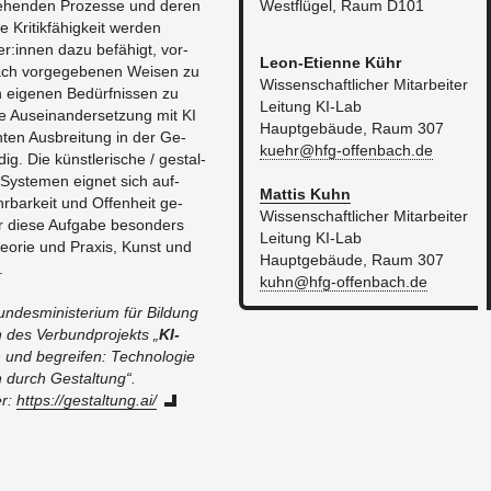
ste­hen­den Pro­zes­se und deren
West­flü­gel, Raum D101
e Kri­tik­fä­hig­keit wer­den
er:innen dazu be­fä­higt, vor­
Le­on-Eti­en­ne Kühr
ch vor­ge­ge­be­nen Wei­sen zu
Wis­sen­schaft­li­cher Mit­ar­bei­ter
ei­ge­nen Be­dürf­nis­sen zu
Lei­tung KI-Lab
che Aus­ein­an­der­set­zung mit KI
Haupt­ge­bäu­de, Raum 307
an­ten Aus­brei­tung in der Ge­
kuehr@​hfg-​offenbach.​de
ig. Die künst­le­ri­sche / ge­stal­
Sys­te­men eig­net sich auf­
Mat­tis Kuhn
hr­bar­keit und Of­fen­heit ge­
Wis­sen­schaft­li­cher Mit­ar­bei­ter
r diese Auf­ga­be be­son­ders
Lei­tung KI-Lab
eo­rie und Pra­xis, Kunst und
Haupt­ge­bäu­de, Raum 307​
tung.
kuhn@​hfg-​offenbach.​de
­des­mi­nis­te­ri­um für Bil­dung
es Ver­bund­pro­jekts „
KI­
und be­grei­fen: Tech­no­lo­gie
n durch Ge­stal­tung“.
er:
https://​gestaltung.​ai/