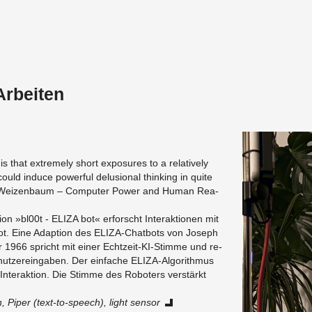
Arbeiten
is that ex­tre­me­ly short ex­po­sures to a re­la­tive­ly
uld in­du­ce power­ful de­lu­sio­nal thin­king in quite
h Wei­zen­baum – Com­pu­ter Power and Human Re­a­
­la­ti­on »bl00t - ELIZA bot« er­forscht In­ter­ak­tio­nen mit
t. Eine Ad­ap­ti­on des ELIZA-Chat­bots von Jo­seph
1966 spricht mit einer Echt­zeit-KI-Stim­me und re­
nut­zer­ein­ga­ben. Der ein­fa­che ELIZA-Al­go­rith­mus
 In­ter­ak­ti­on. Die Stim­me des Ro­bo­ters ver­stärkt
, Piper (text-to-speech), light sen­sor