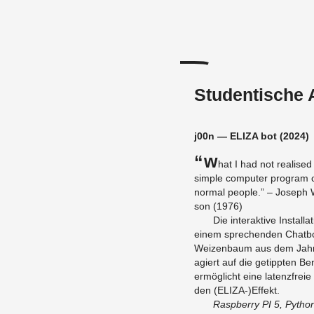
Studentische 
j00n — ELIZA bot (2024)
“W
hat I had not rea­li­sed 
sim­ple com­pu­ter pro­gram co
nor­mal peop­le.” – Jo­sep
son (1976)
Die in­ter­ak­ti­ve In­stal
einem spre­chen­den Chat­bo
Wei­zen­baum aus dem Jahr 
agiert auf die ge­tipp­ten Be­
er­mög­licht eine la­tenz­freie
den (ELIZA-)Ef­fekt.
Raspber­ry PI 5, Py­thon