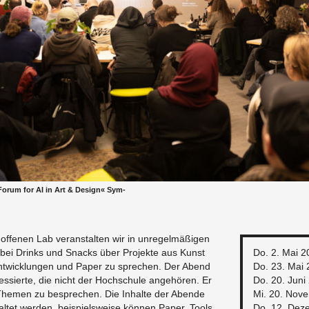
 Forum for AI in Art & De­sign« Sym­
fe­nen Lab ver­an­stal­ten wir in un­re­gel­mä­ßi­gen
bei Drinks und Snacks über Pro­jek­te aus Kunst
Do. 2. Mai 2
e Ent­wick­lun­gen und Paper zu spre­chen. Der Abend
Do. 23. Mai
­es­sier­te, die nicht der Hoch­schu­le an­ge­hö­ren. Er
Do. 20. Juni
The­men zu be­spre­chen. Die In­hal­te der Aben­de
Mi. 20. No­v
­stal­tet wer­den, bei­spiels­wei­se kön­nen Paper, Tools
Do. 12. De­z