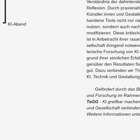
Ver­ständ­nis der da­hin­ter­
Re­fle­xi­on. Durch pra­xis­na­h
Künst­ler:innen und Ge­stal­t
han­de­ne Tools nicht nur na
KI-Abend
nut­zen, son­dern auch nach 
mo­di­fi­zie­ren. Diese kri­ti­s
ist in An­be­tracht ihrer ra­s
sell­schaft drin­gend not­wen­d
te­ri­sche For­schung von KI-
grund ihrer sinn­li­chen Er­fa
gen­über den Re­sul­ta­ten fü
gut. Dazu ver­bin­den wir Th
KI, Tech­nik und Ge­stal­
Ge­för­dert durch das Bun
und For­schung im Rah­men d
TeGG
- KI greif­bar ma­chen 
und Ge­sell­schaft ver­bin­de
​Wei­te­re In­for­ma­tio­nen unt