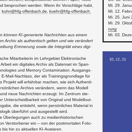
 und be­spro­chen wer­den. Wenn ihr Vor­schlä­ge habt,
Mi. 29. Ja­n
:
kuhn@​hfg-​offenbach.​de
,
kuehr@​hfg-​offenbach.​
Mi. 12. Fe­b
Mi. 25. Juni
Mi. 29. Ok­t
rung
n kön­nen KI-ge­ne­rier­te Nach­rich­ten aus einem
Mi. 03. De­z
hen Ar­chiv als au­then­tisch gel­ten und wie ver­än­dert
rei­bung Er­in­ne­rung sowie die In­te­gri­tät eines di­gi­
i­sche Mit­ar­bei­te­rin im Lehr­ge­biet Elek­tro­ni­sche
 Ar­beit ein di­gi­ta­les Ar­chiv als Da­ten­set im Span­
no­lo­gies und Me­mo­ry Con­ta­mi­na­ti­on. Aus­gangs­
r E-Mail-Nach­lass, der als Trai­nings­grund­la­ge für
 Pro­jekt will er­fahr­bar ma­chen, wie sich Au­then­ti­
 per­sön­li­chen Ar­chivs ver­än­dern, wenn das Mo­dell
hrt und neue Nach­rich­ten er­zeugt. Im Zen­trum ste­
 Un­ter­scheid­bar­keit von Ori­gi­nal und Mo­dell­out­
ga­be, die ent­steht, wenn per­sön­li­ches Ma­te­ri­al in
ns­lo­gik über­führt und aus­ge­stellt wird.
e Über­le­gun­gen auch zu me­di­en­his­to­ri­schen
i­on Ver­stor­be­ner ein – von der post­mor­ta­len Fo­to­
 bis hin zu ak­tu­el­len KI-Ava­taren.