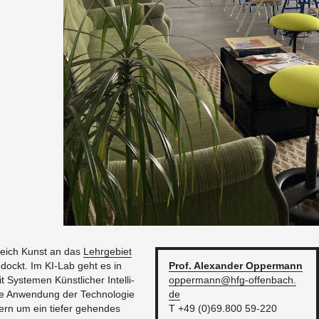
­reich Kunst an das
Lehr­ge­biet
­dockt. Im KI-Lab geht es in
Prof. Alex­an­der
Op­per­mann
 Sys­te­men Künst­li­cher In­tel­li­
op­per­man­n@​hfg-​of­fen­bach.​
 An­wen­dung der Tech­no­lo­gie
de
dern um ein tie­fer ge­hen­des
T +49 (0)69.800 59-220