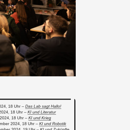
024, 18 Uhr –
Das Lab sagt Hallo!
 2024, 18 Uhr –
KI und Li­te­ra­tur
 2024, 18 Uhr –
KI und Krieg
em­ber 2024, 18 Uhr –
KI und Ro­bo­tik
em­ber 2024, 19 Uhr –
KI und Zu­künf­te