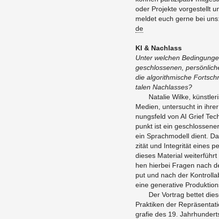
oder Pro­jek­te vor­ge­stellt
mel­det euch gerne bei uns
de
KI & Nach­lass
Unter wel­chen Be­din­gun­ge
ge­schlos­se­nen, per­sön­li­c
die al­go­rith­mi­sche Fort­sch
ta­len Nach­las­ses?
Na­ta­lie Wilke, künst­le­r
Me­di­en, un­ter­sucht in ihrer
nungs­feld von AI Grief Tech­
punkt ist ein ge­schlos­se­ne
ein Sprach­mo­dell dient. Das
zi­tät und In­te­gri­tät eines
die­ses Ma­te­ri­al wei­ter­fü
hen hier­bei Fra­gen nach der
put und nach der Kon­troll­ab­
eine ge­ne­ra­ti­ve Pro­duk­ti­o
Der Vor­trag bet­tet dies
Prak­ti­ken der Re­prä­sen­ta­t
gra­fie des 19. Jahr­hun­derts