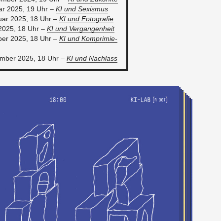
u­ar 2025, 19 Uhr –
KI und Se­xis­mus
ru­ar 2025, 18 Uhr –
KI und Fo­to­gra­fie
 2025, 18 Uhr –
KI und Ver­gan­gen­heit
o­ber 2025, 18 Uhr –
KI und Kom­pri­mie­
em­ber 2025, 18 Uhr –
KI und Nach­lass