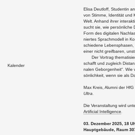
Elisa Deut­loff, Stu­den­tin 
von Stim­me, Iden­ti­tät und Kör
Welt. An­hand ihrer in­ter­ak­ti
sucht sie, wie per­sön­li­che
Form des di­gi­ta­len Nach­las
nier­tes Sprach­mo­dell in Kom
schie­de­ne Le­bens­pha­sen, B
einer nicht greif­ba­ren, un­st
Der Vor­trag the­ma­ti­sie
schafft und zu­gleich Dis­tan
Kalender
na­len Ge­bor­gen­heit“. Wie v
sön­lich­keit, wenn sie als 
Max Kreis, Alum­ni der HfG O
Ultra
.
Die Ver­an­stal­tung wird un­t
Ar­ti­fi­ci­al In­tel­li­gence
.
03. De­zem­ber 2025, 18 U
Haupt­ge­bäu­de, Raum 30